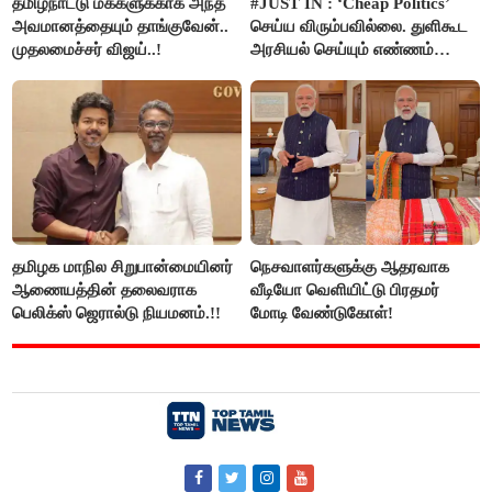
தமிழ்நாட்டு மக்களுக்காக அந்த
#JUST IN : ‘Cheap Politics’
அவமானத்தையும் தாங்குவேன்..
செய்ய விரும்பவில்லை. துளிகூட
முதலமைச்சர் விஜய்..!
அரசியல் செய்யும் எண்ணம்
இல்லை - உதயநிதிக்கு முதல்வர்
விஜய் பதில்!
தமிழக மாநில சிறுபான்மையினர்
நெசவாளர்களுக்கு ஆதரவாக
ஆணையத்தின் தலைவராக
வீடியோ வெளியிட்டு பிரதமர்
பெலிக்ஸ் ஜெரால்டு நியமனம்.!!
மோடி வேண்டுகோள்!