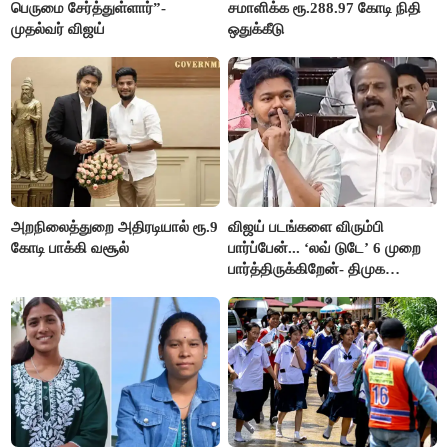
பெருமை சேர்த்துள்ளார்”-
சமாளிக்க ரூ.288.97 கோடி நிதி
முதல்வர் விஜய்
ஒதுக்கீடு
அறநிலைத்துறை அதிரடியால் ரூ.9
விஜய் படங்களை விரும்பி
கோடி பாக்கி வசூல்
பார்ப்பேன்... ‘லவ் டுடே’ 6 முறை
பார்த்திருக்கிறேன்- திமுக
எம்.எல்.ஏ.நெகிழ்ச்சி