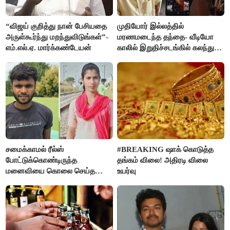
“விஜய் குறித்து நான் பேசியதை
முதியோர் இல்லத்தில்
அருள்கூர்ந்து மறந்துவிடுங்கள்”-
மரணமடைந்த தந்தை- வீடியோ
எம்.எல்.ஏ. மார்க்கண்டேயன்
காலில் இறுதிச்சடங்கில் கலந்து
கொண்ட மகள்கள்
சமைக்காமல் ரீல்ஸ்
#BREAKING ஷாக் கொடுத்த
போட்டுக்கொண்டிருந்த
தங்கம் விலை! அதிரடி விலை
மனைவியை கொலை செய்த
உயர்வு
கணவர்!