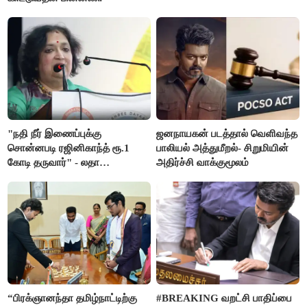
"நதி நீர் இணைப்புக்கு
ஜனநாயகன் படத்தால் வெளிவந்த
சொன்னபடி ரஜினிகாந்த் ரூ.1
பாலியல் அத்துமீறல்- சிறுமியின்
கோடி தருவார்" - லதா
அதிர்ச்சி வாக்குமூலம்
ரஜினிகாந்த்
“பிரக்ஞானந்தா தமிழ்நாட்டிற்கு
#BREAKING வறட்சி பாதிப்பை