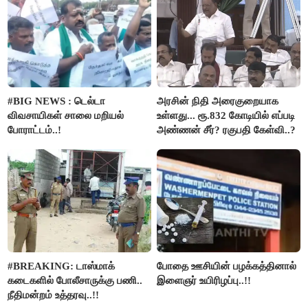
#BIG NEWS : டெல்டா
அரசின் நிதி அரைகுறையாக
விவசாயிகள் சாலை மறியல்
உள்ளது... ரூ.832 கோடியில் எப்படி
போராட்டம்..!
அண்ணன் சீர்? ரகுபதி கேள்வி..?
#BREAKING: டாஸ்மாக்
போதை ஊசியின் பழக்கத்தினால்
கடைகளில் போலீசாருக்கு பணி..
இளைஞர் உயிரிழப்பு..!!
நீதிமன்றம் உத்தரவு..!!