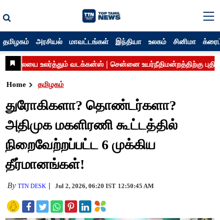
தமிழகம்
அரசியல்
மாவட்டங்கள்
இந்தியா
உலகம்
சினிமா
க்ரைம
Home
தமிழகம்
துரோகிகளா? தொண்டர்களா?
அதிமுக மகளிரணி கூட்டத்தில்
நிறைவேற்றப்பட்ட 6 முக்கிய
தீர்மானங்கள்!
By
Jul 2, 2026, 06:20 IST
12:50:45 AM
TTN DESK