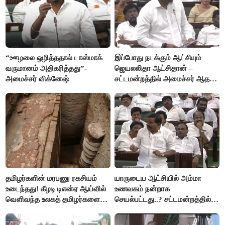
“ஊழலை ஒழித்ததால் டாஸ்மாக்
இப்போது நடக்கும் ஆட்சியும்
வருமானம் அதிகரித்தது”-
ஜெயலலிதா ஆட்சிதான் –
அமைச்சர் விக்னேஷ்
சட்டமன்றத்தில் அமைச்சர் ஆதவ்
அர்ஜுனா அதிரடி பேச்சு!
தமிழர்களின் மரபணு ரகசியம்
யாருடைய ஆட்சியில் அம்மா
உடைந்தது! கீழடி டிஎன்ஏ ஆய்வில்
உணவகம் நன்றாக
வெளிவந்த உலகத் தமிழர்களை
செயல்பட்டது..? சட்டமன்றத்தில்
மெய்சிலிர்க்க வைக்கும் உண்மை!
நடந்த காரசார விவாதம்..!