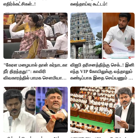
எதிர்க்கட்சிகள்..!
கலந்தாய்வு கூட்டம்!
"கேரள மழையால் தான் கர்நாடகா
விஐபி தரிசனத்திற்கு செக்..! இனி
நீர் திறந்தது!": காவிரி
எந்த VIP கோயிலுக்கு வந்தாலும்
விவகாரத்தில் பாமக சௌமியா
கண்டிப்பாக இதை செய்யணும் -
அன்புமணி சாடல்!
அமைச்சர் ரமேஷ்..!