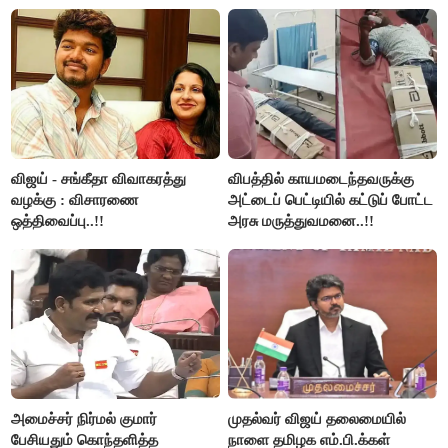
விஜய் - சங்கீதா விவாகரத்து
விபத்தில் காயமடைந்தவருக்கு
வழக்கு : விசாரணை
அட்டைப் பெட்டியில் கட்டுப் போட்ட
ஒத்திவைப்பு..!!
அரசு மருத்துவமனை..!!
அமைச்சர் நிர்மல் குமார்
முதல்வர் விஜய் தலைமையில்
பேசியதும் கொந்தளித்த
நாளை தமிழக எம்.பி.க்கள்