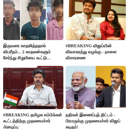
கதறல்
FSSAI தடை
இருவரை காதலித்ததால்
#BREAKING விஜய்யின்
விபரீதம்... 2 காதலன்களும்
விவாகரத்து வழக்கு - நாளை
சேர்ந்து சிறுமியை கூட்டு
விசாரணை
வன்கொடுமை செய்து கொலை
செய்த கொடூரம்
#BREAKING தமிழக எம்பிக்கள்
நதிகள் இணைப்புத் திட்டம் -
கூட்டத்திற்கு முதலமைச்சர்
பிரமருக்கு முதலமைச்சர் விஜய்
அழைப்பு
கடிதம்!