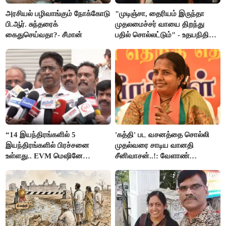
அரசியல் பழிவாங்கும் நோக்கோடு
"முடிஞ்சா, தைரியம் இருந்தா
பி.ஆர். சுந்தரைக்
முதலமைச்சர் வாயை திறந்து
கைதுசெய்வதா?- சீமான்
பதில் சொல்லட்டும்" - உதயநிதி
ஸ்டாலின்
“14 இயந்திரங்களில் 5
'கத்தி' பட வசனத்தை சொல்லி
இயந்திரங்களில் பிரச்சனை
முதல்வரை சாடிய வானதி
உள்ளது.. EVM மெஷினே
சீனிவாசன்..!: வேளாண்
பிரச்சனையா இருக்கு”- என்.ஆர்.
பட்ஜெட்டுக்கு பாஜக கடும்
இளங்கோ
எதிர்ப்பு!