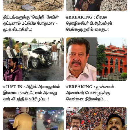
திட்டங்களுக்கு 'வெற்றி' லேபிள்
#BREAKING : பிரபல
ஒட்டினால் மட்டுமே போதுமா? -
தொழிலதிபர் பி.ஆர்.சுந்தர்
மு.க.ஸ்டாலின்..!
பெங்களூருவில் கைது..!
#JUST IN : அதிக் அகமதுவின்
#BREAKING : முன்னாள்
இளைய மகன் அபான் அகமது
அமைச்சர் பொன்முடிக்கு
கார் விபத்தில் உயிரிழப்பு..!
சென்னை நீதிமன்றம்
பிடிவாரண்ட்..!