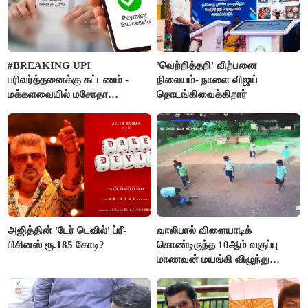
#BREAKING UPI
'வெற்றித்தறி' விற்பனை
பரிவர்த்தனைக்கு கட்டணம் -
நிலையம்- நாளை விஜய்
மக்களவையில் மசோதா
தொடங்கிவைக்கிறார்
நிறைவேற்றம்!
அஜித்தின் 'டேர் டெவில்' ப்ரீ-
வாலிபால் விளையாடிக்
பிசினஸ் ரூ.185 கோடி?
கொண்டிருந்த 10ஆம் வகுப்பு
மாணவன் மயங்கி விழுந்து
உயிரிழப்பு