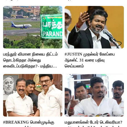
பரந்தூர் விமான நிலைய திட்டம்
#JUSTIN முதல்வர் கோப்பை
தொடர்கிறதா அல்லது
ஆகஸ்ட் 31 வரை பதிவு
கைவிடப்படுகிறதா?- மத்திய
செய்யலாம்
அரசு விளக்கம்
#BREAKING பொன்முடிக்கு
மதுபானங்கள் டோர் டெலிவரியா?