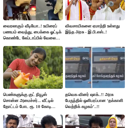
வைரலாகும் வீடியோ..! உயிரைப்
விவசாயிகளை ஏமாற்றி உள்ளது
பணயம் வைத்து, பைக்கை ஓட்டிக்
இந்த அரசு - இ.பி.எஸ்..!
கொண்டே லேப்டாப்பில் வேலை
பார்த்த நபர்..!
பெண்களுக்கு குட் நியூஸ்
தவெக-வினர் ஷாக்..!! அரசு
சொன்ன அமைச்சர்... வீட்டில்
பேருந்தில் ஒளிபரப்பான ‘தக்காளி
தோட்டம் போட ரூ. 10 கோடி
வெற்றிக் கழகம்’..!!
நிதி..!