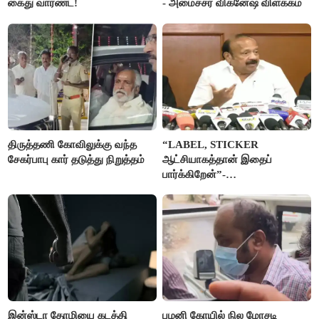
கைது வாரண்ட்!
- அமைச்சர் விக்னேஷ் விளக்கம்
திருத்தணி கோவிலுக்கு வந்த
“LABEL, STICKER
சேகர்பாபு கார் தடுத்து நிறுத்தம்
ஆட்சியாகத்தான் இதைப்
பார்க்கிறேன்”-
எம்.ஆர்.கே.பன்னீர்செல்வம்
இன்ஸ்டா தோழியை கடத்தி
பழனி கோயில் நில மோசடி