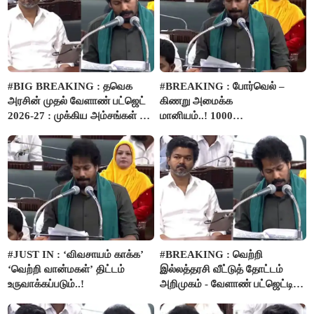
#BIG BREAKING : தவெக
#BREAKING : போர்வெல் –
அரசின் முதல் வேளாண் பட்ஜெட்
கிணறு அமைக்க
2026-27 : முக்கிய அம்சங்கள் ஓர்
மானியம்..! 1000
பார்வை..!
விவசாயிகளுக்கு மானியத்தில்
பம்புசெட் வழங்கப்படும்..!
#JUST IN : ‘விவசாயம் காக்க’
#BREAKING : வெற்றி
‘வெற்றி வான்மகள்’ திட்டம்
இல்லத்தரசி வீட்டுத் தோட்டம்
உருவாக்கப்படும்..!
அறிமுகம் - வேளாண் பட்ஜெட்டில்
அறிவிப்பு..!