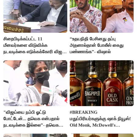
சிறைபிடிக்கப்பட்ட 11
“உதயநிதி பேசினது தப்பு
மீனவர்களை விடுவிக்க
அதனால்தான் போலீஸ் கைது
நடவடிக்கை எடுக்கக்கோரி விஜய்
பண்ணாங்க”- விஷால்
கடிதம்
"விஜய்யை நம்பி ஓட்டு
#BREAKING
போட்டேன்... தவெக என்பதால்
மதுப்பிரியர்களுக்கு ஷாக் நியூஸ்!
நடவடிக்கை இல்லை”- தவெக
Old Monk, McDowell's
நிர்வாகியால் பாதிக்கப்பட்ட பெண்
மதுபானங்களை விற்பனை செய்ய