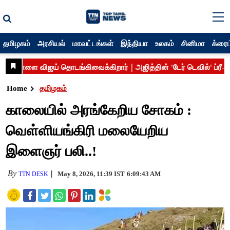
தமிழகம்
அரசியல்
மாவட்டங்கள்
இந்தியா
உலகம்
சினிமா
க்ரைம
Home
தமிழகம்
காலையில் அரங்கேறிய சோகம் :
வெள்ளியங்கிரி மலையேறிய
இளைஞர் பலி..!
By
May 8, 2026, 11:39 IST
6:09:43 AM
TTN DESK