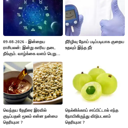
09-08-2026 - இன்றைய
நீரிழிவு நோய் படிப்படியாக குறைய
ராசிபலன்: இன்று காரிய தடை
உதவும் இந்த நீர்
நீங்கும். வாழ்க்கை வளம் பெறும்.
எதிரில் இருப்பவர்களை
எடைபோடுவது நல்லது..!
வெந்தய தேநீரை இரவில்
நெல்லிக்காய் சாப்பிட்டால் எந்த
குடிப்பதன் மூலம் என்ன நன்மை
நோயிலிருந்து விடுபடலாம்
தெரியுமா ?
தெரியுமா ?