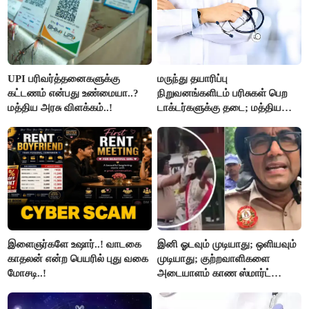
UPI பரிவர்த்தனைகளுக்கு
மருந்து தயாரிப்பு
கட்டணம் என்பது உண்மையா..?
நிறுவனங்களிடம் பரிசுகள் பெற
மத்திய அரசு விளக்கம்..!
டாக்டர்களுக்கு தடை; மத்திய
அரசு உத்தரவு..!
இளைஞர்களே உஷார்..! வாடகை
இனி ஓடவும் முடியாது; ஒளியவும்
காதலன் என்ற பெயரில் புது வகை
முடியாது; குற்றவாளிகளை
மோசடி..!
அடையாளம் காண ஸ்மார்ட்
கண்ணாடிகளை பயன்படுத்த
போலீசார் முடிவு..!