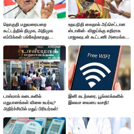
தொகுதி மறுவரையறை
உதயநிதி கைதால் அப்செட்டான
கூட்டத்தில் திமுக, அதிமுக
ஸ்டாலின்- விஜய்க்கு எதிராக
எம்பிக்கள் பங்கேற்காதது
பாஜகவுடன் கூட்டணி அமைக்க
வருத்தமளிக்கிறது- ப.சிதம்பரம்
திட்டம்
டாஸ்மாக் கடைகளில்
இனி கடற்கரை, பூங்காக்களில்
மதுபானங்கள் விலை உயர்வு?
இலவச வைபை வசதி!
அதிர்ச்சியில் மதுப் பிரியர்கள்!