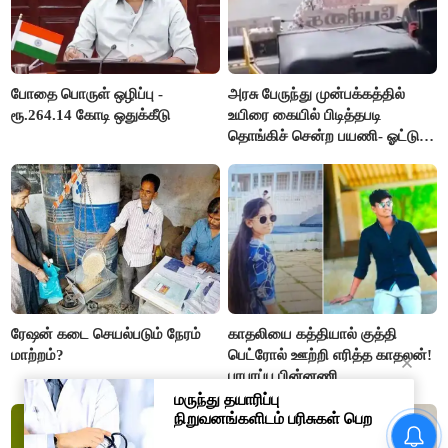
போதை பொருள் ஒழிப்பு -
அரசு பேருந்து முன்பக்கத்தில்
ரூ.264.14 கோடி ஒதுக்கீடு
உயிரை கையில் பிடித்தபடி
தொங்கிச் சென்ற பயணி- ஓட்டுநர்
சஸ்பெண்ட்
ரேஷன் கடை செயல்படும் நேரம்
காதலியை கத்தியால் குத்தி
மாற்றம்?
பெட்ரோல் ஊற்றி எரித்த காதலன்!
பரபரப்பு பின்னணி
“அண்ணி த்ரிஷாவுக்காக
சண்டை போடுறாங்க”- மேடையில்