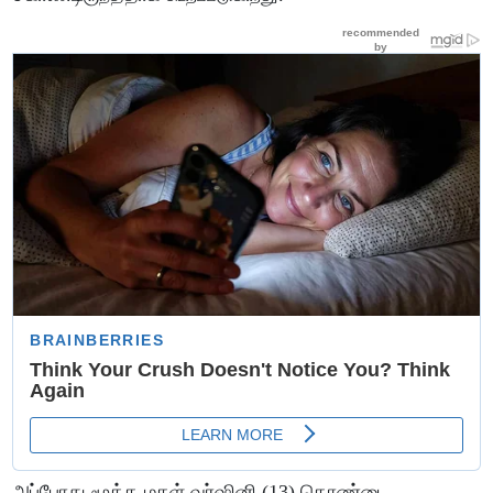
அப்போது மூத்த மகள் வர்ஷினி (13) தொண்டை