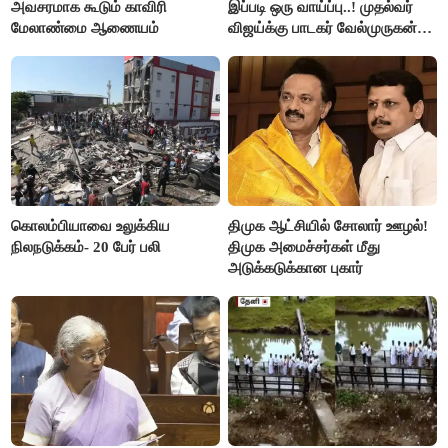
அவசரமாக கூடும் காவிரி
இப்படி ஒரு வாய்ப்பு..! முதல்வர்
மேலாண்மை ஆணையம்
விஜய்க்கு பாடகர் வேல்முருகன்
நன்றி
கொலம்பியாவை உலுக்கிய
திமுக ஆட்சியில் சோலார் ஊழல்!
நிலநடுக்கம்- 20 பேர் பலி
திமுக அமைச்சர்கள் மீது
அடுக்கடுக்கான புகார்