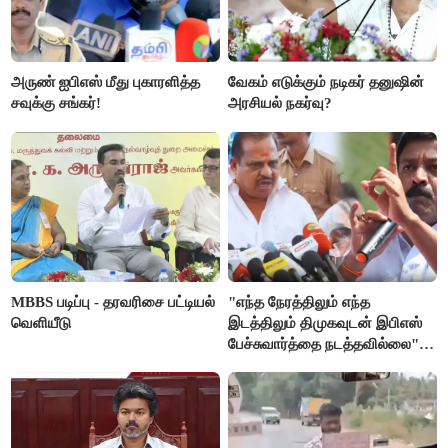
அருண் ஐபிஎஸ் மீது புகாரளித்த
வேகம் எடுக்கும் நடிகர் தனுஷின்
சவுக்கு சங்கர்!
அரசியல் நகர்வு?
MBBS படிப்பு - தரவரிசை பட்டியல்
"எந்த நேரத்திலும் எந்த
வெளியீடு
இடத்திலும் திமுகவுடன் இபிஎஸ்
பேச்சுவார்த்தை நடத்தவில்லை" -
அக்ரி கிருஷ்ணமூர்த்தி