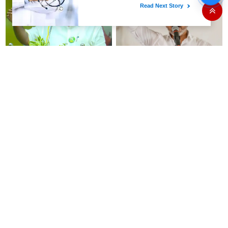
அவதூறு பேசிய
ஆர்.பி.உதயகுமார் மீது புகார்
“அண்ணி த்ரிஷாவுக்காக சண்டை
தவெக ஆட்சி 100 நாட்கள்..
போடுறாங்க”- மேடையில்
இதுவரை செஞ்சது என்ன? லிஸ்ட்
அவதூறு பேசிய
எடுக்க முதல்வர் விஜய் உத்தரவு
ஆர்.பி.உதயகுமார் மீது புகார்
எடப்பாடி பழனிசாமி அதிமுகவை
“திமுகவுடன் கூட்டணி வைக்க
சிறிது சிறிதாக அழித்து
சொன்னதே சி.வி.சண்முகம்,
வருகிறார்- நத்தம் விஸ்வநாதன்
வேலுமணிதான்”-அக்ரி
கிருஷ்ணமூர்த்தி