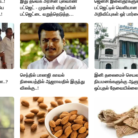
..!
இது தவெக அரசின் புஸ்வாண
ஜென்சி இளைஞர்களுக
யே
பட்ஜெட் - முதல்வர் விஜய்யின்
பட்ஜெட்டில் வெளியா
.!
பட்ஜெட்டை வறுத்தெடுத்த
அறிவிப்புகள் ஒர் பார்வ
மு.க.ஸ்டாலின், இபிஎஸ்..!
செந்தில் பாலாஜி காவல்
இனி தலைமைச் செயலாள
ா..?
நிலையத்தில் ஆஜராவதில் இருந்து
நியமனங்களுக்கு ஆளு
விலக்கு..!
ஒப்புதல் தேவையில்லை 
அரசு அதிரடி..!