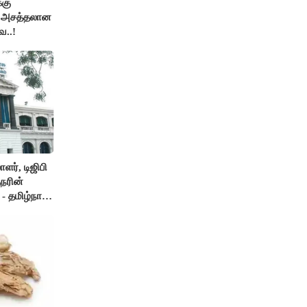
்கு
ன அசத்தலான
ை..!
ர், டிஜிபி
நரின்
- தமிழ்நாடு