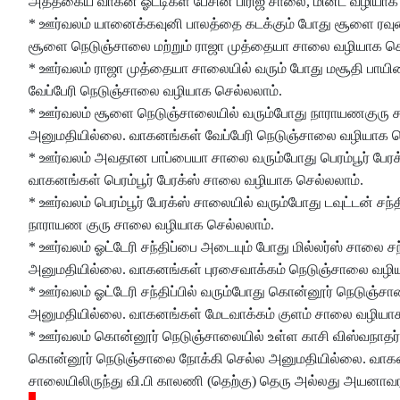
அத்தகைய வாகன ஓட்டிகள் பேசின் பிரிஜ் சாலை, மின்ட் வழியா
* ஊர்வலம் யானைக்கவுனி பாலத்தை கடக்கும் போது சூளை ரவு
சூளை நெடுஞ்சாலை மற்றும் ராஜா முத்தையா சாலை வழியாக செ
* ஊர்வலம் ராஜா முத்தையா சாலையில் வரும் போது மசூதி பாய
வேப்பேரி நெடுஞ்சாலை வழியாக செல்லலாம்.
* ஊர்வலம் சூளை நெடுஞ்சாலையில் வரும்போது நாராயணகுரு சா
அனுமதியில்லை. வாகனங்கள் வேப்பேரி நெடுஞ்சாலை வழியாக ச
* ஊர்வலம் அவதான பாப்பையா சாலை வரும்போது பெரம்பூர் பேரக
வாகனங்கள் பெரம்பூர் பேரக்ஸ் சாலை வழியாக செல்லலாம்.
* ஊர்வலம் பெரம்பூர் பேரக்ஸ் சாலையில் வரும்போது டவுட்டன் சந
நாராயண குரு சாலை வழியாக செல்லலாம்.
* ஊர்வலம் ஓட்டேரி சந்திப்பை அடையும் போது மில்லர்ஸ் சாலை சந்
அனுமதியில்லை. வாகனங்கள் புரசைவாக்கம் நெடுஞ்சாலை வழிய
* ஊர்வலம் ஓட்டேரி சந்திப்பில் வரும்போது கொன்னூர் நெடுஞ்சால
அனுமதியில்லை. வாகனங்கள் மேடவாக்கம் குளம் சாலை வழியாக
* ஊர்வலம் கொன்னூர் நெடுஞ்சாலையில் உள்ள காசி விஸ்வநாதர் ஆல
கொன்னூர் நெடுஞ்சாலை நோக்கி செல்ல அனுமதியில்லை. வாகனங்கள
சாலையிலிருந்து வி.பி காலணி (தெற்கு) தெரு அல்லது அயனாவரம