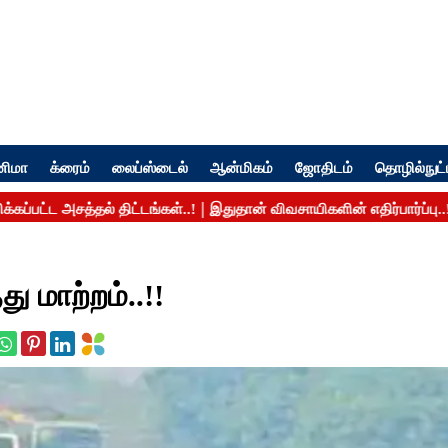
னிமா
க்ரைம்
லைப்ஸ்டைல்
ஆன்மிகம்
ஜோதிடம்
தொழில்நுட்
 மாற்றம்..!!