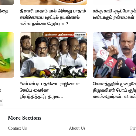
 இதை
தினசரி பாதாம் பால் அல்லது பாதாம்
சுக்கு காபி குடிப்போருக
எண்ணெயை உதட்டில் தடவினால்
உண்டாகும் நன்மைகள்
என்ன நன்மை தெரியுமா ?
“எம்.எல்.ஏ. பதவியை ராஜினாமா
கொளத்தூரில் முறைகே
்
செய்ய வைகோ
திமுகவினர் பொய் குற்
நிர்பந்தித்தார்; திமுக
வைக்கிறார்கள்- வி.எஸ்
எம்.எல்.ஏக்களாகவே
தொடர்கிறோம்”- மதிமுக
எம்.எல்.ஏக்கள் பரபரப்பு பேட்டி
More Sections
Contact Us
About Us
Pri