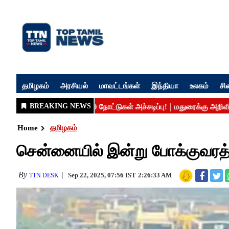
தமிழகம்
அரசியல்
மாவட்டங்கள்
இந்தியா
உலகம்
சி
Home
தமிழகம்
சென்னையில் இன்று போக்குவரத்து
By
Sep 22, 2025, 07:56 IST
2:26:33 AM
TTN DESK