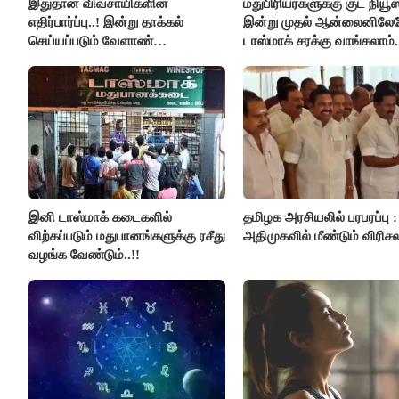
இதுதான் விவசாயிகளின்
மதுபிரியர்களுக்கு குட் நியூஸ்
எதிர்பார்ப்பு..! இன்று தாக்கல்
இன்று முதல் ஆன்லைனிலே
செய்யப்படும் வேளாண்
டாஸ்மாக் சரக்கு வாங்கலாம்.
பட்ஜெட்டுக்கு பி.ஆர்.பாண்டியன்
கோரிக்கை!
இனி டாஸ்மாக் கடைகளில்
தமிழக அரசியலில் பரபரப்பு :
விற்கப்படும் மதுபானங்களுக்கு ரசீது
அதிமுகவில் மீண்டும் விரிசல
வழங்க வேண்டும்..!!