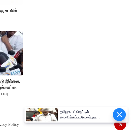
்கு உடலில்
டு இல்லை;
றச்சாட்டை
.பாபு
தமிழக பட்ஜெட்டில்
கவனிக்கப்படவேண்டிய
திட்டங்கள்..!!
vacy Policy