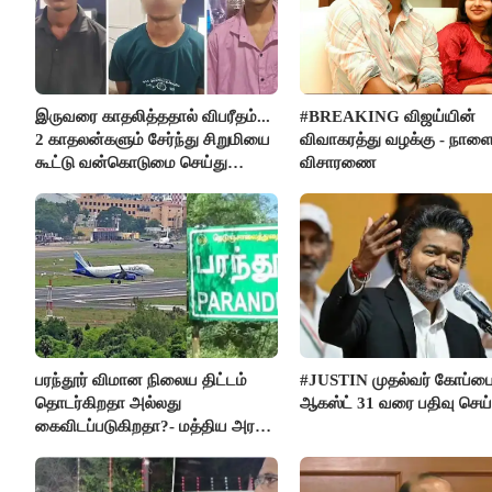
இருவரை காதலித்ததால் விபரீதம்...
#BREAKING விஜய்யின்
2 காதலன்களும் சேர்ந்து சிறுமியை
விவாகரத்து வழக்கு - நாள
கூட்டு வன்கொடுமை செய்து
விசாரணை
கொலை செய்த கொடூரம்
பரந்தூர் விமான நிலைய திட்டம்
#JUSTIN முதல்வர் கோப்ப
தொடர்கிறதா அல்லது
ஆகஸ்ட் 31 வரை பதிவு செய
கைவிடப்படுகிறதா?- மத்திய அரசு
விளக்கம்