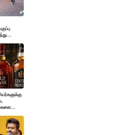
ுப்பு
்து
யர்களுக்கு
k,
ங்களை
AI தடை