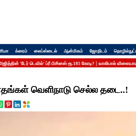
னிமா
க்ரைம்
லைப்ஸ்டைல்
ஆன்மிகம்
ஜோதிடம்
தொழில்நுட்
ாதங்கள் வெளிநாடு செல்ல தடை..!