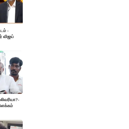
டம் -
ர் விஜய்
லிவரியா?-
ிளக்கம்