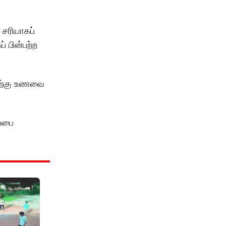
 சரியாகப்
் பின்பற்ற
திற்கு உணவை
ப்பை