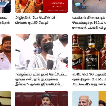
லையம்-
அஜித்தின் 'டேர் டெவில்' ப்ரீ-
வாலிபால் விளையாடிக்
கிறார்
பிசினஸ் ரூ.185 கோடி?
கொண்டிருந்த 10ஆம் வக
மாணவன் மயங்கி விழுந
உயிரிழப்பு
"விஜய்யை நம்பி ஓட்டு போட்டேன்...
#BREAKING மதுப்பிரி
ு
தவெக என்பதால் நடவடிக்கை
ஷாக் நியூஸ்! Old Mon
இல்லை”- தவெக நிர்வாகியால்
McDowell's மதுபான
பாதிக்கப்பட்ட பெண் கதறல்
விற்பனை செய்ய FSS