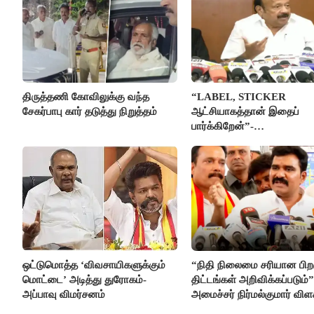
திருத்தணி கோவிலுக்கு வந்த
“LABEL, STICKER
சேகர்பாபு கார் தடுத்து நிறுத்தம்
ஆட்சியாகத்தான் இதைப்
பார்க்கிறேன்”-
எம்.ஆர்.கே.பன்னீர்செல்வம்
ஒட்டுமொத்த ‘விவசாயிகளுக்கும்
“நிதி நிலைமை சரியான பிறக
மொட்டை’ அடித்து துரோகம்-
திட்டங்கள் அறிவிக்கப்படும்”
அப்பாவு விமர்சனம்
அமைச்சர் நிர்மல்குமார் விள