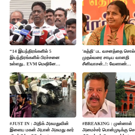
“14 இயந்திரங்களில் 5
'கத்தி' பட வசனத்தை சொல்
இயந்திரங்களில் பிரச்சனை
முதல்வரை சாடிய வானதி
உள்ளது.. EVM மெஷினே
சீனிவாசன்..!: வேளாண்
பிரச்சனையா இருக்கு”- என்.ஆர்.
பட்ஜெட்டுக்கு பாஜக கடும் எதி
இளங்கோ
#JUST IN : அதிக் அகமதுவின்
#BREAKING : முன்னாள்
இளைய மகன் அபான் அகமது கார்
அமைச்சர் பொன்முடிக்கு 