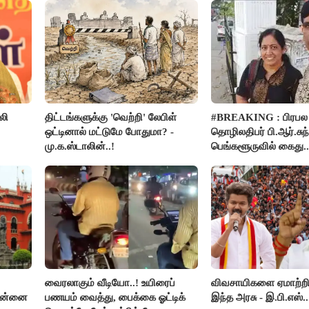
லி
திட்டங்களுக்கு 'வெற்றி' லேபிள்
#BREAKING : பிரபல
ஒட்டினால் மட்டுமே போதுமா? -
தொழிலதிபர் பி.ஆர்.சுந்
மு.க.ஸ்டாலின்..!
பெங்களூருவில் கைது..
ர்ப்பு!
வைரலாகும் வீடியோ..! உயிரைப்
விவசாயிகளை ஏமாற்றி
சென்னை
பணயம் வைத்து, பைக்கை ஓட்டிக்
இந்த அரசு - இ.பி.எஸ்..