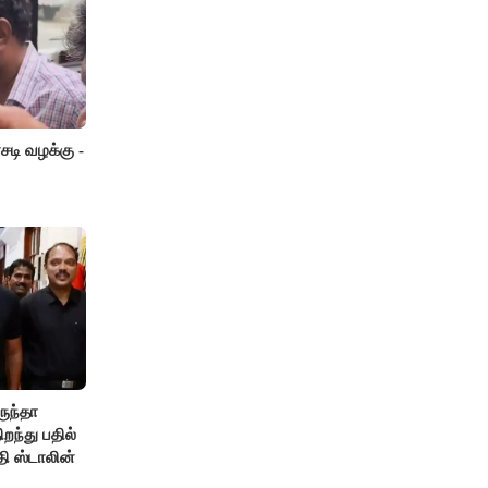
டி வழக்கு -
ருந்தா
ந்து பதில்
தி ஸ்டாலின்