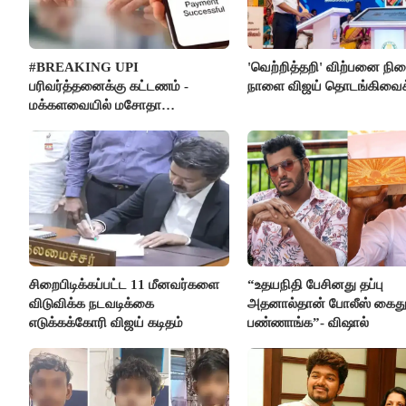
#BREAKING UPI
'வெற்றித்தறி' விற்பனை நி
பரிவர்த்தனைக்கு கட்டணம் -
நாளை விஜய் தொடங்கிவைக்
மக்களவையில் மசோதா
நிறைவேற்றம்!
சிறைபிடிக்கப்பட்ட 11 மீனவர்களை
“உதயநிதி பேசினது தப்பு
விடுவிக்க நடவடிக்கை
அதனால்தான் போலீஸ் கைத
எடுக்கக்கோரி விஜய் கடிதம்
பண்ணாங்க”- விஷால்