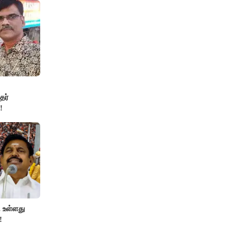
தர்
!
 உள்ளது
!