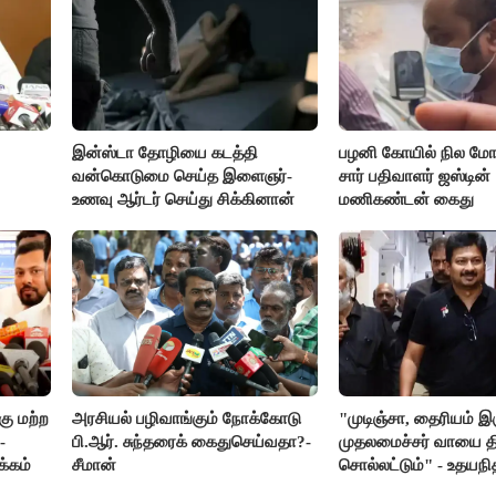
இன்ஸ்டா தோழியை கடத்தி
பழனி கோயில் நில மோச
வன்கொடுமை செய்த இளைஞர்-
சார் பதிவாளர் ஜஸ்டின்
உணவு ஆர்டர் செய்து சிக்கினான்
மணிகண்டன் கைது
ு மற்ற
அரசியல் பழிவாங்கும் நோக்கோடு
"முடிஞ்சா, தைரியம் இ
-
பி.ஆர். சுந்தரைக் கைதுசெய்வதா?-
முதலமைச்சர் வாயை திற
க்கம்
சீமான்
சொல்லட்டும்" - உதயநி