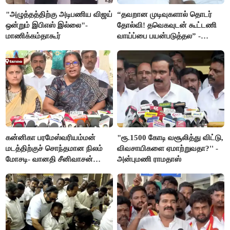
"அழுத்தத்திற்கு அடிபணிய விஜய்
“தவறான முடிவுகளால் தொடர்
ஒன்றும் இபிஎஸ் இல்லை"-
தோல்வி! தவெகவுடன் கூட்டணி
மாணிக்கம்தாகூர்
வாய்ப்பை பயன்படுத்தல” -
இபிஎஸ் மீது சரமாரி குற்றச்சாட்டு
கன்னிகா பரமேஸ்வரியம்மன்
"ரூ.1500 கோடி வசூலித்து விட்டு,
மடத்திற்குச் சொந்தமான நிலம்
விவசாயிகளை ஏமாற்றுவதா?'' -
மோசடி- வானதி சீனிவாசன்
அன்புமணி ராமதாஸ்
கண்டனம்