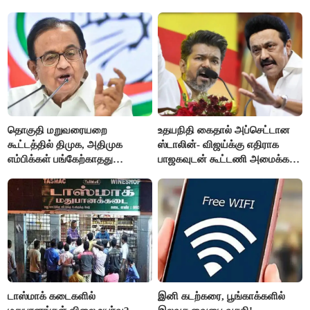
தொகுதி மறுவரையறை
உதயநிதி கைதால் அப்செட்டான
கூட்டத்தில் திமுக, அதிமுக
ஸ்டாலின்- விஜய்க்கு எதிராக
எம்பிக்கள் பங்கேற்காதது
பாஜகவுடன் கூட்டணி அமைக்க
வருத்தமளிக்கிறது- ப.சிதம்பரம்
திட்டம்
டாஸ்மாக் கடைகளில்
இனி கடற்கரை, பூங்காக்களில்