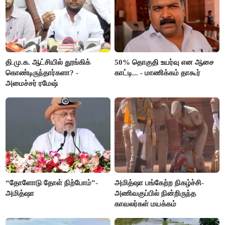
தி.மு.க. ஆட்சியில் தூங்கிக்
50% தொகுதி உயர்வு என ஆசை
கொண்டிருந்தார்களா? -
காட்டி... - மாணிக்கம் தாகூர்
அமைச்சர் ரமேஷ்
“தோளோடு தோள் நிற்போம்”-
அமித்ஷா பங்கேற்ற நிகழ்ச்சி-
அமித்ஷா
அணிவகுப்பில் நின்றிருந்த
காவலர்கள் மயக்கம்