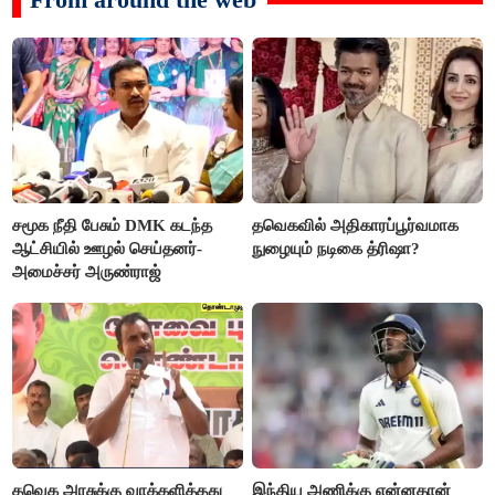
சமூக நீதி பேசும் DMK கடந்த
தவெகவில் அதிகாரப்பூர்வமாக
ஆட்சியில் ஊழல் செய்தனர்-
நுழையும் நடிகை த்ரிஷா?
அமைச்சர் அருண்ராஜ்
தவெக அரசுக்கு வாக்களித்தது
இந்திய அணிக்கு என்னதான்