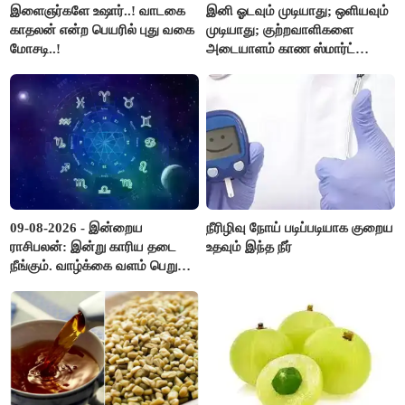
இளைஞர்களே உஷார்..! வாடகை
இனி ஓடவும் முடியாது; ஒளியவும்
காதலன் என்ற பெயரில் புது வகை
முடியாது; குற்றவாளிகளை
மோசடி..!
அடையாளம் காண ஸ்மார்ட்
கண்ணாடிகளை பயன்படுத்த
போலீசார் முடிவு..!
09-08-2026 - இன்றைய
நீரிழிவு நோய் படிப்படியாக குறைய
ராசிபலன்: இன்று காரிய தடை
உதவும் இந்த நீர்
நீங்கும். வாழ்க்கை வளம் பெறும்.
எதிரில் இருப்பவர்களை
எடைபோடுவது நல்லது..!