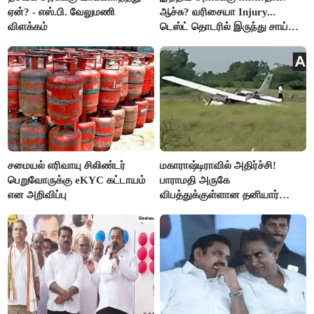
ஏன்? - எஸ்.பி. வேலுமணி
ஆச்சு? வரிசையா Injury...
விளக்கம்
டெஸ்ட் தொடரில் இருந்து சாய்
சுதர்சனும் விலகல்
சமையல் எரிவாயு சிலிண்டர்
மகாராஷ்டிராவில் அதிர்ச்சி!
பெறுவோருக்கு eKYC கட்டாயம்
பாராமதி அருகே
என அறிவிப்பு
விபத்துக்குள்ளான தனியார்
பயிற்சி விமானம்