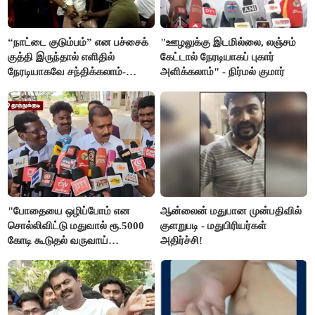
“நாட்டை குடும்பம்” என பச்சைக்
"ஊழலுக்கு இடமில்லை, லஞ்சம்
குத்தி இருந்தால் எளிதில்
கேட்டால் நேரடியாகப் புகார்
நேரடியாகவே சந்திக்கலாம்-
அளிக்கலாம்" - நிர்மல் குமார்
சரத்குமார்
"போதையை ஒழிப்போம் என
ஆன்லைன் மதுபான முன்பதிவில்
சொல்லிவிட்டு மதுவால் ரூ.5000
குளறுபடி - மதுபிரியர்கள்
கோடி கூடுதல் வருவாய்
அதிர்ச்சி!
கிடைக்கும்னு சொல்றாங்க”-
மார்க்கண்டேயன்