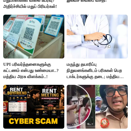
மதுபானங்கள் விலை உயர்வு?
இலவச வைபை வசதி!
அதிர்ச்சியில் மதுப் பிரியர்கள்!
UPI பரிவர்த்தனைகளுக்கு
மருந்து தயாரிப்பு
கட்டணம் என்பது உண்மையா..?
நிறுவனங்களிடம் பரிசுகள் பெற
மத்திய அரசு விளக்கம்..!
டாக்டர்களுக்கு தடை; மத்திய
அரசு உத்தரவு..!