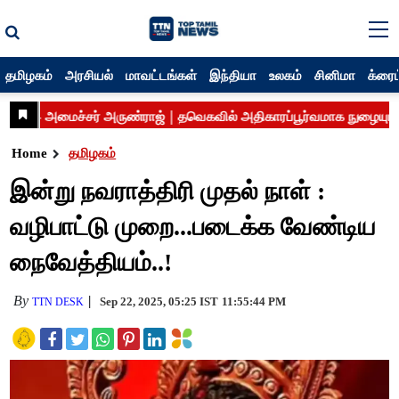
தமிழகம்
அரசியல்
மாவட்டங்கள்
இந்தியா
உலகம்
சினிமா
க்ரைம
Home
தமிழகம்
இன்று நவராத்திரி முதல் நாள் :
வழிபாட்டு முறை...படைக்க வேண்டிய
நைவேத்தியம்..!
By
Sep 22, 2025, 05:25 IST
11:55:44 PM
TTN DESK