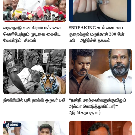
வருசநாடு வன கிராம மக்களை
#BREAKING உடல் எடையை
வெளியேற்றும் முடிவை கைவிட
குறைக்கும் மருந்தால் 200 பேர்
வேண்டும்- சீமான்
பலி – அதிர்ச்சி தகவல்
நீலகிரியில் புலி தாக்கி ஒருவர் பலி
“நன்றி மறந்தவர்களுக்குவிஜய்
அல்வா கொடுத்துவிட்டார்”-
ஆர்.பி.உதயகுமார்