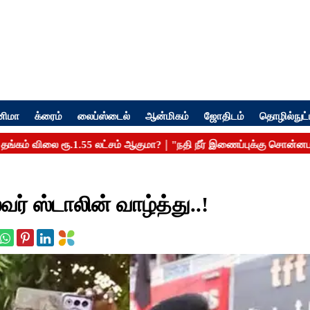
னிமா
க்ரைம்
லைப்ஸ்டைல்
ஆன்மிகம்
ஜோதிடம்
தொழில்நுட்
ர் ஸ்டாலின் வாழ்த்து..!