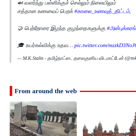
🍛 வளர்ந்து பள்ளிக்குச் செல்லும் நிலையிலும்
சத்தான உணவைப் பெறக்
#காலை_உணவுத்_திட்டம்
,
🤝 பெற்றோரை இழந்த குழந்தைகளுக்கு
#அன்புக்கரங
🎓 உயர்கல்விக்கு உதவ…
pic.twitter.com/mzzkD3NoJ
— M.K.Stalin - தமிழ்நாட்டை தலைகுனிய விடமாட்டேன் (@mk
From around the web