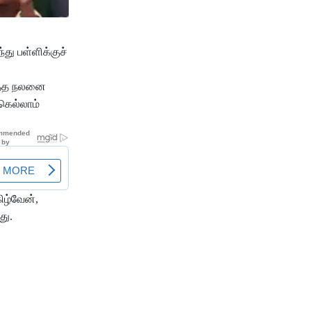
து பள்ளிக்குச்
ொத்த நலனை
கெல்லாம்
ிழ்வேன்,
து.