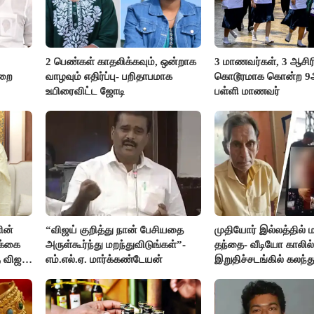
2 பெண்கள் காதலிக்கவும், ஒன்றாக
3 மாணவர்கள், 3 ஆசி
ுறை
வாழவும் எதிர்ப்பு- பறிதாபமாக
கொடூரமாக கொன்ற 9ஆம
உயிரைவிட்ட ஜோடி
பள்ளி மாணவர்
ின்
“விஜய் குறித்து நான் பேசியதை
முதியோர் இல்லத்தில
க்கை
அருள்கூர்ந்து மறந்துவிடுங்கள்”-
தந்தை- வீடியோ காலில்
 விஜய்
எம்.எல்.ஏ. மார்க்கண்டேயன்
இறுதிச்சடங்கில் கலந
மகள்கள்