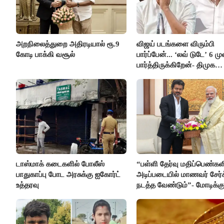
அறநிலைத்துறை அதிரடியால் ரூ.9
விஜய் படங்களை விரும்பி
கோடி பாக்கி வசூல்
பார்ப்பேன்... ‘லவ் டுடே’ 6 ம
பார்த்திருக்கிறேன்- திமுக
எம்.எல்.ஏ.நெகிழ்ச்சி
டாஸ்மாக் கடைகளில் போலீஸ்
“பள்ளி தேர்வு மதிப்பெண்கள
பாதுகாப்பு போட அரசுக்கு ஐகோர்ட்
அடிப்படையில் மாணவர் சேர்
உத்தரவு
நடத்த வேண்டும்”- மோடிக்கு
கடிதம்