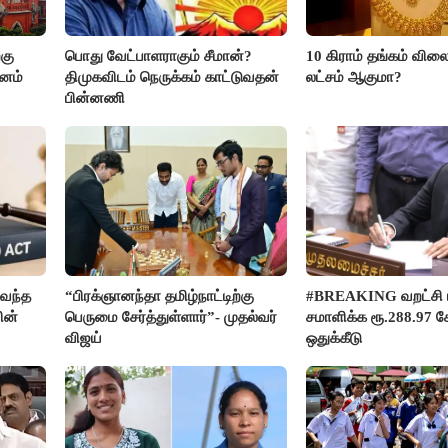
கு
பொது வேட்பாளராகும் சீமான்?
10 கிராம் தங்கம் விலை
மனம்
திமுகவிடம் நெருக்கம் காட்டுவதன்
லட்சம் ஆகுமா?
பின்னணி
வந்த
“பிரக்ஞானந்தா தமிழ்நாட்டிற்கு
#BREAKING வறட்சி 
ின்
பெருமை சேர்த்துள்ளார்”- முதல்வர்
சமாளிக்க ரூ.288.97 க
விஜய்
ஒதுக்கீடு