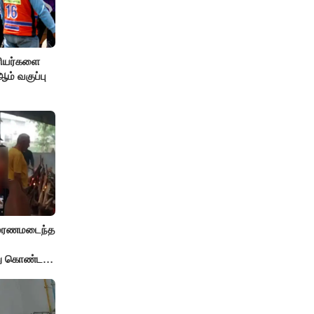
ரியர்களை
் வகுப்பு
் மரணமடைந்த
்து கொண்ட