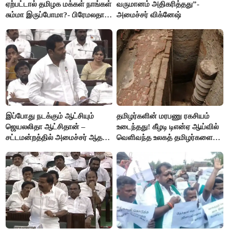
ஏற்பட்டால் தமிழக மக்கள் நாங்கள்
வருமானம் அதிகரித்தது”-
சும்மா இருப்போமா?- பிரேமலதா
அமைச்சர் விக்னேஷ்
விஜயகாந்த்
இப்போது நடக்கும் ஆட்சியும்
தமிழர்களின் மரபணு ரகசியம்
ஜெயலலிதா ஆட்சிதான் –
உடைந்தது! கீழடி டிஎன்ஏ ஆய்வில்
சட்டமன்றத்தில் அமைச்சர் ஆதவ்
வெளிவந்த உலகத் தமிழர்களை
அர்ஜுனா அதிரடி பேச்சு!
மெய்சிலிர்க்க வைக்கும் உண்மை!