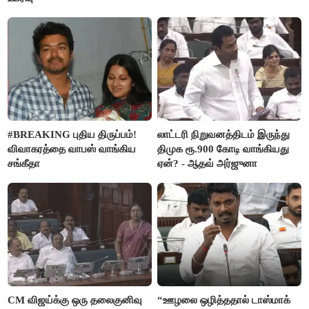
#BREAKING புதிய திருப்பம்!
லாட்டரி நிறுவனத்திடம் இருந்து
விவாகரத்தை வாபஸ் வாங்கிய
திமுக ரூ.900 கோடி வாங்கியது
சங்கீதா
ஏன்? - ஆதவ் அர்ஜுனா
CM விஜய்க்கு ஒரு தலைகுனிவு
“ஊழலை ஒழித்ததால் டாஸ்மாக்