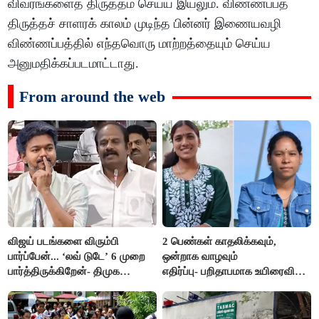
விவரங்களைத் திருத்தம் செய்ய இயலும். விண்ணப்பத்
திருத்தச் சாளரக் காலம் முடிந்த பின்னர் இணையவழி
விண்ணப்பத்தில் எந்தவொரு மாற்றத்தையும் செய்ய
அனுமதிக்கப்படமாட்டாது.
From around the web
விஜய் படங்களை விரும்பி
2 பெண்கள் காதலிக்கவும்,
பார்ப்பேன்... ‘லவ் டுடே’ 6 முறை
ஒன்றாக வாழவும்
பார்த்திருக்கிறேன்- திமுக
எதிர்ப்பு- பறிதாபமாக உயிரைவிட்ட
எம்.எல்.ஏ.நெகிழ்ச்சி
ஜோடி