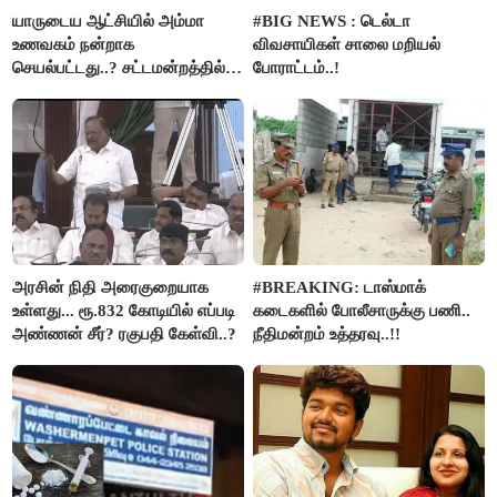
யாருடைய ஆட்சியில் அம்மா
#BIG NEWS : டெல்டா
உணவகம் நன்றாக
விவசாயிகள் சாலை மறியல்
செயல்பட்டது..? சட்டமன்றத்தில்
போராட்டம்..!
நடந்த காரசார விவாதம்..!
அரசின் நிதி அரைகுறையாக
#BREAKING: டாஸ்மாக்
உள்ளது... ரூ.832 கோடியில் எப்படி
கடைகளில் போலீசாருக்கு பணி..
அண்ணன் சீர்? ரகுபதி கேள்வி..?
நீதிமன்றம் உத்தரவு..!!