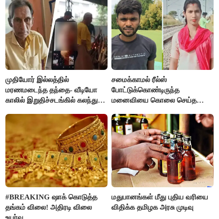
முதியோர் இல்லத்தில்
சமைக்காமல் ரீல்ஸ்
மரணமடைந்த தந்தை- வீடியோ
போட்டுக்கொண்டிருந்த
காலில் இறுதிச்சடங்கில் கலந்து
மனைவியை கொலை செய்த
கொண்ட மகள்கள்
கணவர்!
#BREAKING ஷாக் கொடுத்த
மதுபானங்கள் மீது புதிய வரியை
தங்கம் விலை! அதிரடி விலை
விதிக்க தமிழக அரசு முடிவு
உயர்வு