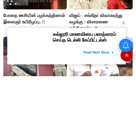
போதை ஊசியின் பழக்கத்தினால்
விஜய் - சங்கீதா விவாகரத்து
இளைஞர் உயிரிழப்பு..!!
வழக்கு : விசாரணை
ஒத்திவைப்பு..!!
விபத்தில் காயமடைந்தவருக்கு
அமைச்சர் நிர்மல் குமார்
அட்டைப் பெட்டியில் கட்டுப் போட்ட
பேசியதும் கொந்தளித்த
அரசு மருத்துவமனை..!!
எதிர்க்கட்சிகள்..!