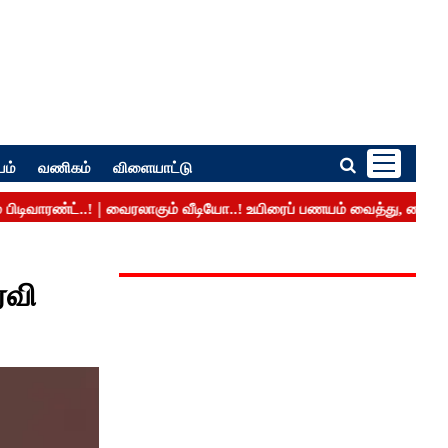
பம்
வணிகம்
விளையாட்டு
ரவி