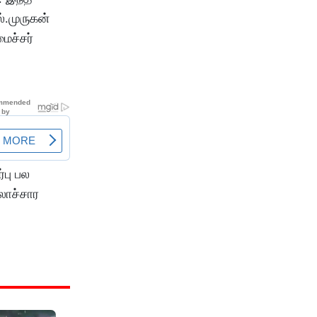
்.முருகன்
ைச்சர்
்பு பல
ாச்சார