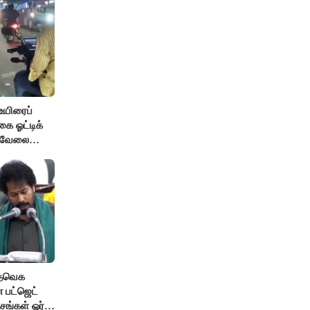
உயிரைப்
ை ஓட்டிக்
் வேலை
 தவெக
 பட்ஜெட்
சங்கள் ஓர்