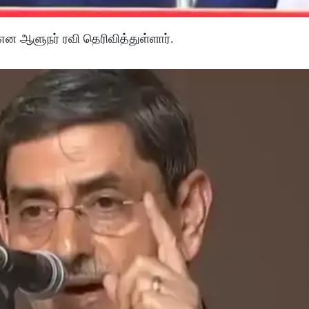
ன ஆளுநர் ரவி தெரிவித்துள்ளார்.