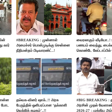
ின்
#BREAKING : முன்னாள்
வைரலாகும் வீடியோ..! 
 கார்
அமைச்சர் பொன்முடிக்கு சென்னை
பணயம் வைத்து, பைக்க
நீதிமன்றம் பிடிவாரண்ட்..!
கொண்டே லேப்டாப்பில
பார்த்த நபர்..!
சொன்ன
தவெக-வினர் ஷாக்..!! அரசு
#BIG BREAKING :
ம் போட
பேருந்தில் ஒளிபரப்பான ‘தக்காளி
அரசின் முதல் வேளாண்
வெற்றிக் கழகம்’..!!
2026-27 : முக்கிய அம்