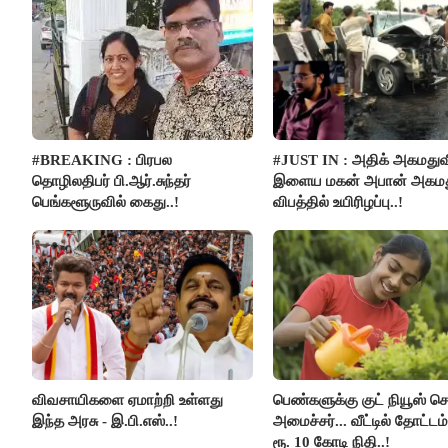
#BREAKING : பிரபல
#JUST IN : அதிக் அகமதுவ
தொழிலதிபர் பி.ஆர்.சுந்தர்
இளைய மகன் அபான் அகமது
பெங்களூருவில் கைது..!
விபத்தில் உயிரிழப்பு..!
விவசாயிகளை ஏமாற்றி உள்ளது
பெண்களுக்கு குட் நியூஸ் 
இந்த அரசு - இ.பி.எஸ்..!
அமைச்சர்... வீட்டில் தோட்ட
ரூ. 10 கோடி நிதி..!