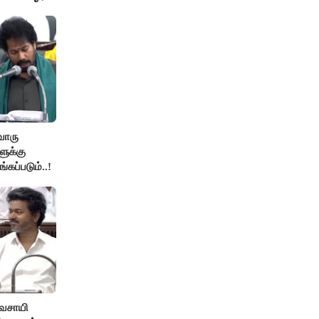
ொரு
ுக்கு
்கப்படும்..!
ிவசாயி