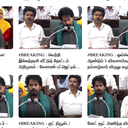
பார்வை..!
்க’
#BREAKING : வெற்றி
#BREAKING : ஒவ்வ
இல்லத்தரசி வீட்டுத் தோட்டம்
ஆண்டும் 5 விவசாயிகள
அறிமுகம் - வேளாண் பட்ஜெட்டில்
நம்மாழ்வார் விருது வழங
அறிவிப்பு..!
ர் –
#BREAKING : குட் நியூஸ்..!
கோட் சூட் அணிந்த வ