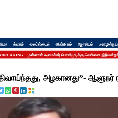
னிமா
க்ரைம்
லைப்ஸ்டைல்
ஆன்மிகம்
ஜோதிடம்
தொழில்நுட்
ிவாய்ந்தது, அழகானது”- ஆளுநர் 