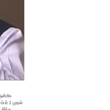
ஆன்மீக
்பர் 2 முதல்
. இந்த