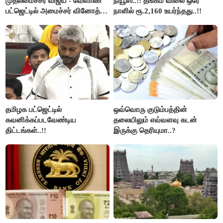
முதலமைச்சர் விஜய் - வேளாண்
நியூஸ்..!! தங்கம் விலை ஒரே
பட்ஜெட்டில் அமைச்சர் வினோத்
நாளில் ரூ.2,160 உயர்ந்தது..!!
பெருமிதம்..!
தமிழக பட்ஜெட்டில்
ஒவ்வொரு குடும்பத்தின்
கவனிக்கப்படவேண்டிய
தலையிலும் எவ்வளவு கடன்
திட்டங்கள்..!!
இருக்கு தெரியுமா..?