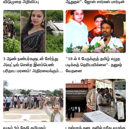
விடுமுறை அறிவிப்பு
ஆறுதல்”- ஜோஸ் சார்லஸ் மார்டின்
3 ஆண் நண்பர்களுடன் சேர்ந்து
"10-ல் 8 பேருக்குத் தமிழ் எழுத
அவுட்டிங் சென்ற இளம்பெண்
படிக்கத் தெரியவில்லை”- தனுஷ்
பரிதாப மரணம்! அதிரவைக்கும்
வேதனை
பின்னணி
வரும் 9ம் தேதி தமிழகம்
டாஸ்மாக் கடைகளில் ரசீது வழங்க