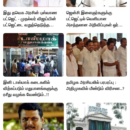
இது தவெக அரசின் புஸ்வாண
ஜென்சி இளைஞர்களுக்கு
பட்ஜெட் - முதல்வர் விஜய்யின்
பட்ஜெட்டில் வெளியான
பட்ஜெட்டை வறுத்தெடுத்த
அசத்தலான அறிவிப்புகள் ஒர்
மு.க.ஸ்டாலின், இபிஎஸ்..!
பார்வை..!
இனி டாஸ்மாக் கடைகளில்
தமிழக அரசியலில் பரபரப்பு :
விற்கப்படும் மதுபானங்களுக்கு
அதிமுகவில் மீண்டும் விரிசலா..?
ரசீது வழங்க வேண்டும்..!!