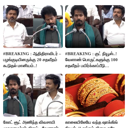
வழங்கப்படும்..!
ரூ.2.50 லட்சம் வழங்கப்படும்..!
#BREAKING : ஆதிதிராவிடர் –
#BREAKING : குட் நியூஸ்..!
பழங்குடியினருக்கு 20 சதவீதம்
வேளாண் பொருட்களுக்கு 100
கூடுதல் மானியம்..!
சதவீதம் பயிர்க்காப்பீடு
வழங்கபடும் - அமைச்சர்
வினோத்..!
கோட் சூட் அணிந்த விவசாயி
காலையிலேயே வந்த ஷாக்கிங்