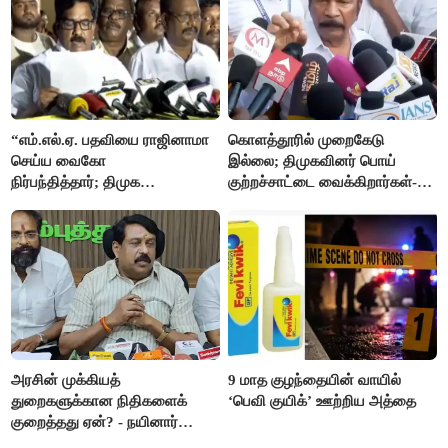
“எம்.எல்.ஏ. பதவியை ராஜினாமா
கொளத்தூரில் முறைகேடு
செய்ய வைகோ
இல்லை; திமுகவினர் பொய்
நிர்பந்தித்தார்; திமுக
குற்றச்சாட்டை வைக்கிறார்கள்-
எம்.எல்.ஏக்களாகவே
வி.எஸ்.பாபு
தொடர்கிறோம்”- மதிமுக
எம்.எல்.ஏக்கள் பரபரப்பு பேட்டி
அரசின் முக்கியத்
9 மாத குழந்தையின் வாயில்
துறைகளுக்கான நிதிகளைக்
‘பெவி குயிக்’ ஊற்றிய அத்தை
குறைத்தது ஏன்? - நயினார்
நாகேந்திரன்