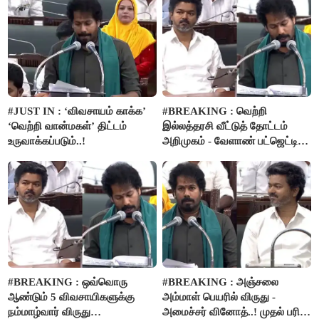
#JUST IN : ‘விவசாயம் காக்க’
#BREAKING : வெற்றி
‘வெற்றி வான்மகள்’ திட்டம்
இல்லத்தரசி வீட்டுத் தோட்டம்
உருவாக்கப்படும்..!
அறிமுகம் - வேளாண் பட்ஜெட்டில்
அறிவிப்பு..!
#BREAKING : ஒவ்வொரு
#BREAKING : அஞ்சலை
ஆண்டும் 5 விவசாயிகளுக்கு
அம்மாள் பெயரில் விருது -
நம்மாழ்வார் விருது
அமைச்சர் வினோத்..! முதல் பரிசு