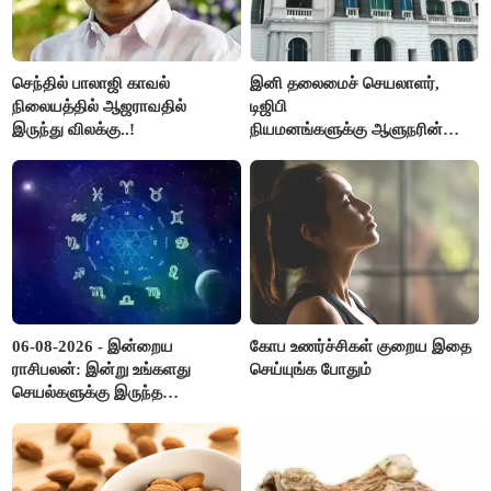
செந்தில் பாலாஜி காவல்
இனி தலைமைச் செயலாளர்,
நிலையத்தில் ஆஜராவதில்
டிஜிபி
இருந்து விலக்கு..!
நியமனங்களுக்கு ஆளுநரின்
ஒப்புதல் தேவையில்லை -
தமிழ்நாடு அரசு அதிரடி..!
06-08-2026 - இன்றைய
கோப உணர்ச்சிகள் குறைய இதை
ராசிபலன்: இன்று உங்களது
செய்யுங்க போதும்
செயல்களுக்கு இருந்த
முட்டுகட்டைகள் விலகும்.
எதிர்பார்த்த உதவிகள் கிடைக்கும்.
பணவரத்து கூடும்..!