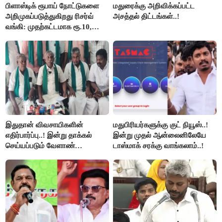
பிளாஸ்டிக் ரூபாய் நோட்டுகளை
மதுரைக்கு அறிவிக்கப்பட்ட
அறிமுகப்படுத்துகிறது ரிசர்வ்
அசத்தல் திட்டங்கள்..!
வங்கி: முதற்கட்டமாக ரூ.10,
ரூ.20 நோட்டுகள் அச்சடிப்பு!
இதுதான் விவசாயிகளின்
மதுபிரியர்களுக்கு குட் நியூஸ்..!
எதிர்பார்ப்பு..! இன்று தாக்கல்
இன்று முதல் ஆன்லைனிலேயே
செய்யப்படும் வேளாண்
டாஸ்மாக் சரக்கு வாங்கலாம்..!
பட்ஜெட்டுக்கு பி.ஆர்.பாண்டியன்
கோரிக்கை!