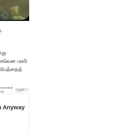
து.
்று
மளமளவென பரவி
ீவிபத்தைத்