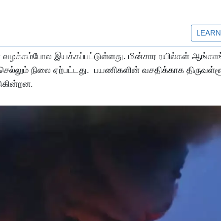
ள் வழக்கம்போல இயக்கப்பட்டுள்ளது. மின்சார ரயில்கள் ஆங்கா
 செல்லும் நிலை ஏற்பட்டது. பயணிகளின் வசதிக்காக திருவள்ளூ
படுகின்றன.