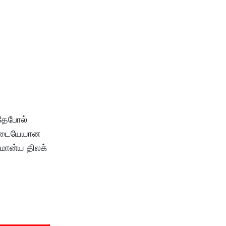
இதேபோல்
் இடையேயான
்மான்ய திலக்