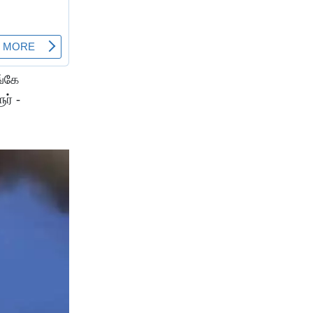
ங்கே
ர் -