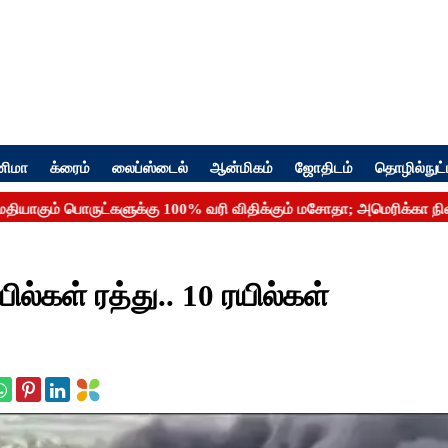
னிமா
க்ரைம்
லைப்ஸ்டைல்
ஆன்மிகம்
ஜோதிடம்
தொழில்நுட்
யில்கள் ரத்து.. 10 ரயில்கள்