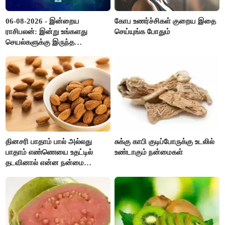
06-08-2026 - இன்றைய
கோப உணர்ச்சிகள் குறைய இதை
ராசிபலன்: இன்று உங்களது
செய்யுங்க போதும்
செயல்களுக்கு இருந்த
முட்டுகட்டைகள் விலகும்.
எதிர்பார்த்த உதவிகள் கிடைக்கும்.
பணவரத்து கூடும்..!
தினசரி பாதாம் பால் அல்லது
சுக்கு காபி குடிப்போருக்கு உடலில்
பாதாம் எண்ணெயை உதட்டில்
உண்டாகும் நன்மைகள்
தடவினால் என்ன நன்மை
தெரியுமா ?