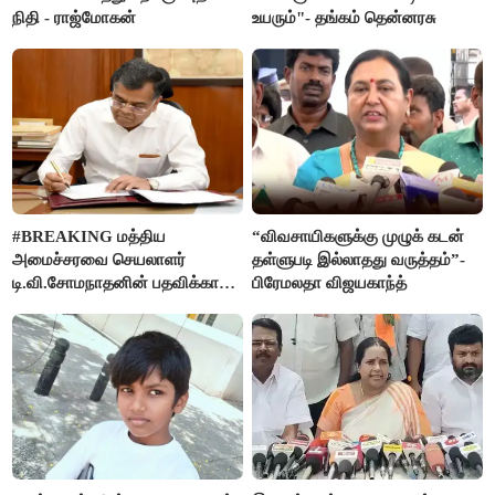
நிதி - ராஜ்மோகன்
உயரும்"- தங்கம் தென்னரசு
#BREAKING மத்திய
“விவசாயிகளுக்கு முழுக் கடன்
அமைச்சரவை செயலாளர்
தள்ளுபடி இல்லாதது வருத்தம்”-
டி.வி.சோமநாதனின் பதவிக்காலம்
பிரேமலதா விஜயகாந்த்
மேலும் ஓராண்டு நீட்டிப்பு