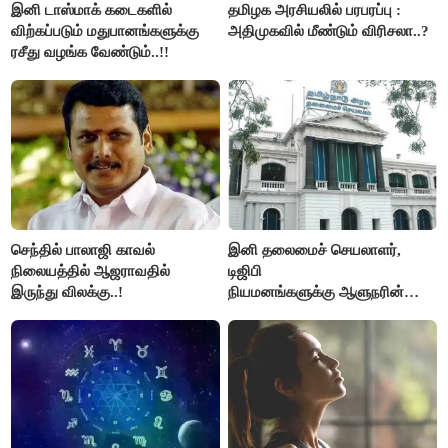
இனி டாஸ்மாக் கடைகளில்
தமிழக அரசியலில் பரபரப்பு :
விற்கப்படும் மதுபானங்களுக்கு
அதிமுகவில் மீண்டும் விரிசலா..?
ரசீது வழங்க வேண்டும்..!!
செந்தில் பாலாஜி காவல்
இனி தலைமைச் செயலாளர்,
நிலையத்தில் ஆஜராவதில்
டிஜிபி
இருந்து விலக்கு..!
நியமனங்களுக்கு ஆளுநரின்
ஒப்புதல் தேவையில்லை -
தமிழ்நாடு அரசு அதிரடி..!