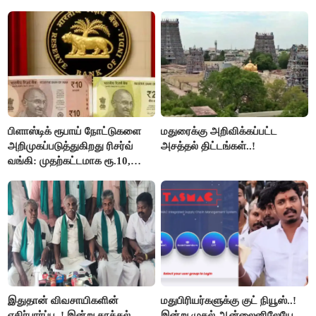
பிளாஸ்டிக் ரூபாய் நோட்டுகளை
மதுரைக்கு அறிவிக்கப்பட்ட
அறிமுகப்படுத்துகிறது ரிசர்வ்
அசத்தல் திட்டங்கள்..!
வங்கி: முதற்கட்டமாக ரூ.10,
ரூ.20 நோட்டுகள் அச்சடிப்பு!
இதுதான் விவசாயிகளின்
மதுபிரியர்களுக்கு குட் நியூஸ்..!
எதிர்பார்ப்பு..! இன்று தாக்கல்
இன்று முதல் ஆன்லைனிலேயே