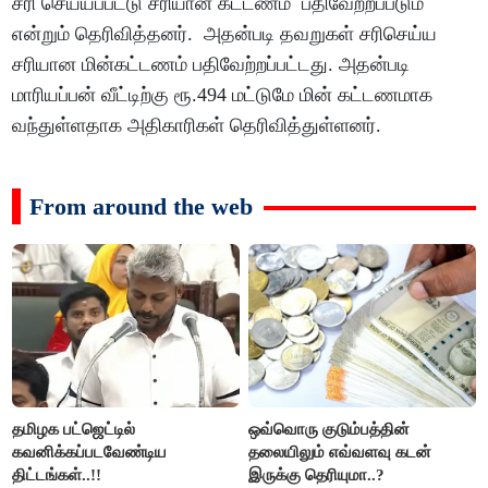
சரி செய்யப்பட்டு சரியான கட்டணம் பதிவேற்றப்படும்
என்றும் தெரிவித்தனர். அதன்படி தவறுகள் சரிசெய்ய
சரியான மின்கட்டணம் பதிவேற்றப்பட்டது. அதன்படி
மாரியப்பன் வீட்டிற்கு ரூ.494 மட்டுமே மின் கட்டணமாக
வந்துள்ளதாக அதிகாரிகள் தெரிவித்துள்ளனர்.
From around the web
தமிழக பட்ஜெட்டில்
ஒவ்வொரு குடும்பத்தின்
கவனிக்கப்படவேண்டிய
தலையிலும் எவ்வளவு கடன்
திட்டங்கள்..!!
இருக்கு தெரியுமா..?