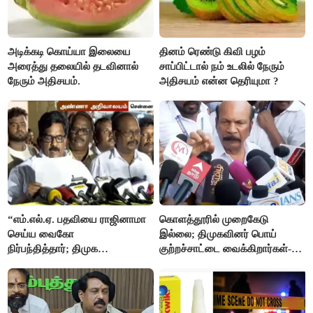
அடிக்கடி கொய்யா இலையை
தினம் ரெண்டு கிவி பழம்
அரைத்து தலையில் தடவினால்
சாப்பிட்டால் நம் உடலில் நேரும்
நேரும் அதிசயம்.
அதிசயம் என்ன தெரியுமா ?
“எம்.எல்.ஏ. பதவியை ராஜினாமா
கொளத்தூரில் முறைகேடு
செய்ய வைகோ
இல்லை; திமுகவினர் பொய்
நிர்பந்தித்தார்; திமுக
குற்றச்சாட்டை வைக்கிறார்கள்-
எம்.எல்.ஏக்களாகவே
வி.எஸ்.பாபு
தொடர்கிறோம்”- மதிமுக
எம்.எல்.ஏக்கள் பரபரப்பு பேட்டி