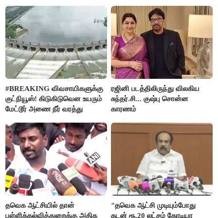
#BREAKING விவசாயிகளுக்கு
ரஜினி படத்திலிருந்து விலகிய
குட்நியூஸ்! கிடுகிடுவென உயரும்
சுந்தர்.சி... குஷ்பு சொன்ன
மேட்டூர் அணை நீர் வரத்து
காரணம்
தவெக ஆட்சியில் தான்
"தவெக ஆட்சி முடியும்போது
பள்ளிக்கல்வித்துறைக்கு அதிக
கடன் ரூ.20 லட்சம் கோடியா