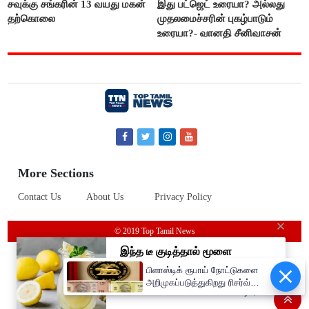
சவுக்கு சங்கரின் 13 வயது மகன்
இது பட்ஜெட் உரையா? அல்லது
தற்கொலை
முதலமைச்சரின் புகழ்பாடும்
உரையா?- வானதி சீனிவாசன்
More Sections
Contact Us
About Us
Privacy Policy
© 2019 Top Tamil News
பிளாஸ்டிக் ரூபாய் நோட்டுகளை
அறிமுகப்படுத்துகிறது ரிசர்வ்
வங்கி: முதற்கட்டமாக ரூ.10,
ரூ.20 நோட்டுகள் அச்சடிப்பு!