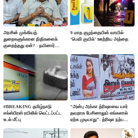
அரசின் முக்கியத்
9 மாத குழந்தையின் வாயில்
துறைகளுக்கான நிதிகளைக்
‘பெவி குயிக்’ ஊற்றிய அத்தை
குறைத்தது ஏன்? - நயினார்
நாகேந்திரன்
#BREAKING தமிழ்நாடு
“அன்பு அக்கா த்ரிஷாவை யார்
எக்ஸ்பிரஸ் ரயிலில் வெட்டப்பட்ட
தவறாக பேசினாலும் எங்களால்
உடல் மீட்பு
ஏற்க முடியாது”- த்ரிஷா நற்பணி
மன்றத்தினர் போஸ்டர்