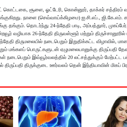
ல்ட் கொட்டகை, சூளை, ஓட்டேரி, கொன்னூர், தாக்கர் சத்திரம்
குகிறது. நாளை (செவ்வாய்க்கிழமை) ஐ.சி.எப்., ஜி.கே.எம். 
ு தங்கும். தொடர்ந்து 24-ந்தேதி பாடி, அம்பத்துார், முகப்பேர்
ன்றவூர் வழியாக 26-ந்தேதி திருவள்ளூர் மற்றும் திருச்சானூரில
27-ந்தேதி திருமலையில் நடைபெறும் இறுதிக்கட்ட விழாவில், ம
மற்றும் மங்களப் பொருட்களுடன் ஏழுமலையானுக்கு திருப்பதி 
் நடைபெறும் இவ்வூர்­வ­லத்தில் 20 லட்சத்துக்கும் மேற்பட்ட ப
ல் திருப்பதி திருக்குடை ஊர்வலம் தென் இந்தியாவின் மிகப் ப