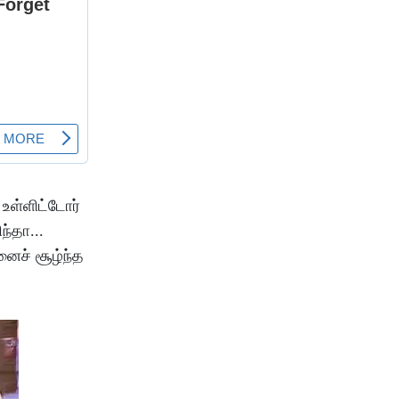
 உள்ளிட்டோர்
்தா...
னைச் சூழ்ந்த