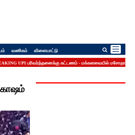
பம்
வணிகம்
விளையாட்டு
 கோஷம்