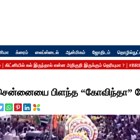
னிமா
க்ரைம்
லைப்ஸ்டைல்
ஆன்மிகம்
ஜோதிடம்
தொழில்நுட்
்- சென்னையை பிளந்த “கோவிந்தா”