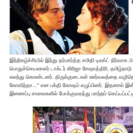
இந்நிகழ்ச்சியில் இந்து தர்மார்த்த சமிதி டிரஸ்ட் நிர்வா
பொதுச்செயலாளர் டாக்டர் கிரிஜா சேஷாத்திரி, தமிழ்நாடு
கலந்து கொண்டனர். திருக்குடைகள் ஊர்வலத்தை வழிநெட
கோவிந்தா...” என பக்தி கோஷம் எழுப்பினர். இதனால் இன
இணைப்பு சாலைகளில் போக்குவரத்து மாற்றம் செய்யப்பட்டி