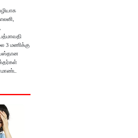
 வழியாக
காலனி,
,
் பத்மாவதி
ாலை 3 மணிக்கு
தேவஸ்தான
க்தர்கள்
ிரமாண்ட