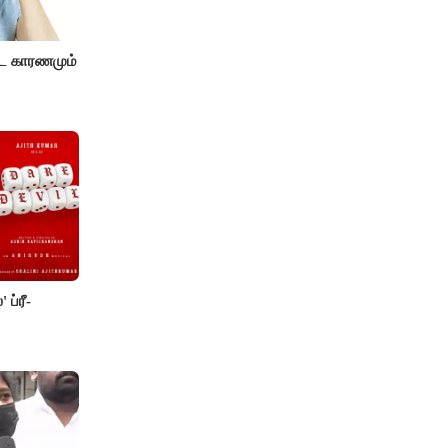
ட காரணமும்
 ப்ரீ-