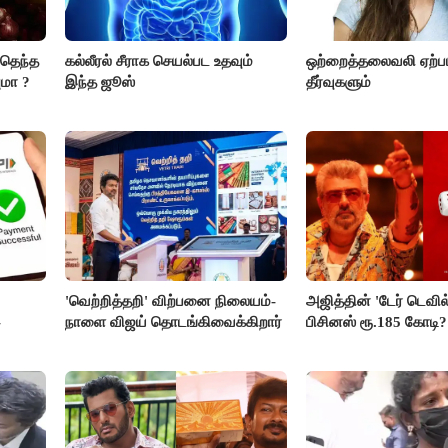
்தெந்த
கல்லீரல் சீராக செயல்பட உதவும்
ஒற்றைத்தலைவலி ஏற்ப
ுமா ?
இந்த ஜூஸ்
தீர்வுகளும்
'வெற்றித்தறி' விற்பனை நிலையம்-
அஜித்தின் 'டேர் டெவில்'
-
நாளை விஜய் தொடங்கிவைக்கிறார்
பிசினஸ் ரூ.185 கோடி?