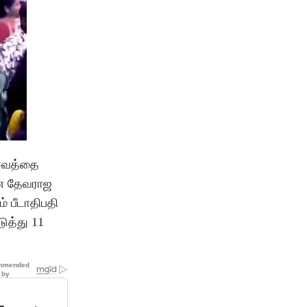
்சவத்தை
னை தேவராஜ
் பீடாதிபதி
ுத்து 11