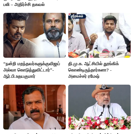
பலி – அதிர்ச்சி தகவல்
“நன்றி மறந்தவர்களுக்குவிஜய்
தி.மு.க. ஆட்சியில் தூங்கிக்
அல்வா கொடுத்துவிட்டார்”-
கொண்டிருந்தார்களா? -
ஆர்.பி.உதயகுமார்
அமைச்சர் ரமேஷ்