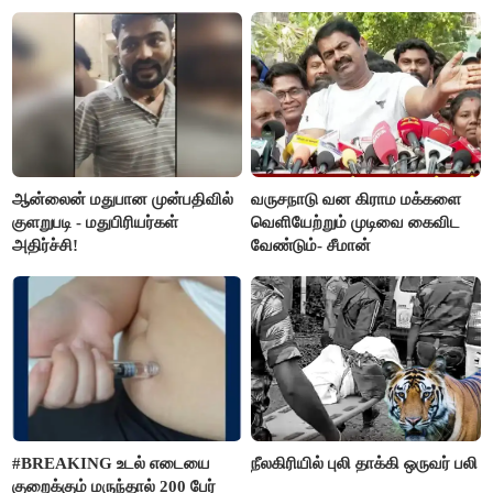
கிடைக்கும்னு சொல்றாங்க”-
மார்க்கண்டேயன்
ஆன்லைன் மதுபான முன்பதிவில்
வருசநாடு வன கிராம மக்களை
குளறுபடி - மதுபிரியர்கள்
வெளியேற்றும் முடிவை கைவிட
அதிர்ச்சி!
வேண்டும்- சீமான்
#BREAKING உடல் எடையை
நீலகிரியில் புலி தாக்கி ஒருவர் பலி
குறைக்கும் மருந்தால் 200 பேர்