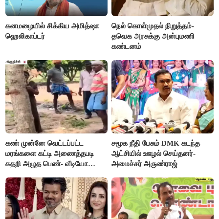
கனமழையில் சிக்கிய அமித்ஷா
நெல் கொள்முதல் நிறுத்தம்-
ஹெலிகாப்டர்
தவெக அரசுக்கு அன்புமணி
கண்டனம்
கண் முன்னே வெட்டப்பட்ட
சமூக நீதி பேசும் DMK கடந்த
மரங்களை கட்டி அணைத்தபடி
ஆட்சியில் ஊழல் செய்தனர்-
கதறி அழுத பெண்- வீடியோ
அமைச்சர் அருண்ராஜ்
வைரல்