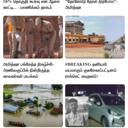
50% தொகுதி உயர்வு என ஆசை
“தோளோடு தோள் நிற்போம்”-
காட்டி... - மாணிக்கம் தாகூர்
அமித்ஷா
அமித்ஷா பங்கேற்ற நிகழ்ச்சி-
#BREAKING தனியார்
அணிவகுப்பில் நின்றிருந்த
மயமாகும் குலசேகரப்பட்டினம்
காவலர்கள் மயக்கம்
ராக்கெட் ஏவுதளம்!