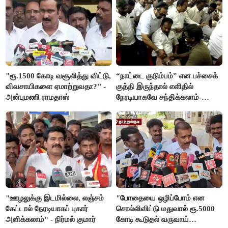
"ரூ.1500 கோடி வசூலித்து விட்டு,
“நாட்டை குடும்பம்” என பச்சைக்
விவசாயிகளை ஏமாற்றுவதா?'' -
குத்தி இருந்தால் எளிதில்
அன்புமணி ராமதாஸ்
நேரடியாகவே சந்திக்கலாம்-
சரத்குமார்
"ஊழலுக்கு இடமில்லை, லஞ்சம்
"போதையை ஒழிப்போம் என
கேட்டால் நேரடியாகப் புகார்
சொல்லிவிட்டு மதுவால் ரூ.5000
அளிக்கலாம்" - நிர்மல் குமார்
கோடி கூடுதல் வருவாய்