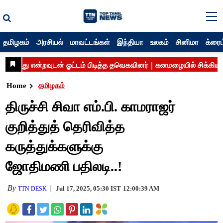
தமிழகம்
அரசியல்
மாவட்டங்கள்
இந்தியா
உலகம்
சினிமா
க்ரைம
Home
தமிழகம்
திருச்சி சிவா எம்.பி. காமராஜர்
குறித்துத் தெரிவித்த
கருத்துக்களுக்கு
ஜோதிமணி பதிலடி..!
By
Jul 17, 2025, 05:30 IST
12:00:39 AM
TTN DESK