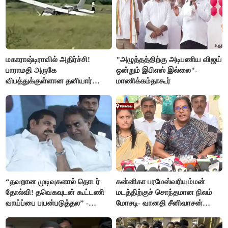
மகாராஷ்டிராவில் அதிர்ச்சி!
"அழுத்தத்திற்கு அடிபணிய விஜய்
பாராமதி அருகே
ஒன்றும் இபிஎஸ் இல்லை"-
விபத்துக்குள்ளான தனியார்
மாணிக்கம்தாகூர்
பயிற்சி விமானம்
“தவறான முடிவுகளால் தொடர்
கன்னிகா பரமேஸ்வரியம்மன்
தோல்வி! தவெகவுடன் கூட்டணி
மடத்திற்குச் சொந்தமான நிலம்
வாய்ப்பை பயன்படுத்தல” -
மோசடி- வானதி சீனிவாசன்
இபிஎஸ் மீது சரமாரி குற்றச்சாட்டு
கண்டனம்