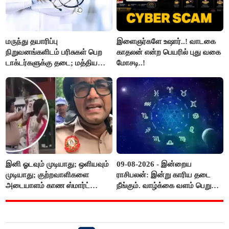
மருந்து தயாரிப்பு
இளைஞர்களே உஷார்..! வாடகை
நிறுவனங்களிடம் பரிசுகள் பெற
காதலன் என்ற பெயரில் புது வகை
டாக்டர்களுக்கு தடை; மத்திய
மோசடி..!
அரசு உத்தரவு..!
இனி ஓடவும் முடியாது; ஒளியவும்
09-08-2026 - இன்றைய
முடியாது; குற்றவாளிகளை
ராசிபலன்: இன்று காரிய தடை
அடையாளம் காண ஸ்மார்ட்
நீங்கும். வாழ்க்கை வளம் பெறும்.
கண்ணாடிகளை பயன்படுத்த
எதிரில் இருப்பவர்களை
போலீசார் முடிவு..!
எடைபோடுவது நல்லது..!