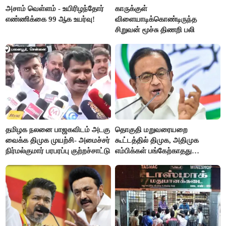
அசாம் வெள்ளம் - உயிரிழந்தோர்
காருக்குள்
எண்ணிக்கை 99 ஆக உயர்வு!
விளையாடிக்கொண்டிருந்த
சிறுவன் மூச்சு திணறி பலி
தமிழக நலனை பாஜகவிடம் அடகு
தொகுதி மறுவரையறை
வைக்க திமுக முயற்சி- அமைச்சர்
கூட்டத்தில் திமுக, அதிமுக
நிர்மல்குமார் பரபரப்பு குற்றச்சாட்டு
எம்பிக்கள் பங்கேற்காதது
வருத்தமளிக்கிறது- ப.சிதம்பரம்