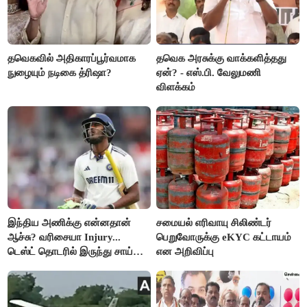
தவெகவில் அதிகாரப்பூர்வமாக
தவெக அரசுக்கு வாக்களித்தது
நுழையும் நடிகை த்ரிஷா?
ஏன்? - எஸ்.பி. வேலுமணி
விளக்கம்
இந்திய அணிக்கு என்னதான்
சமையல் எரிவாயு சிலிண்டர்
ஆச்சு? வரிசையா Injury...
பெறுவோருக்கு eKYC கட்டாயம்
டெஸ்ட் தொடரில் இருந்து சாய்
என அறிவிப்பு
சுதர்சனும் விலகல்