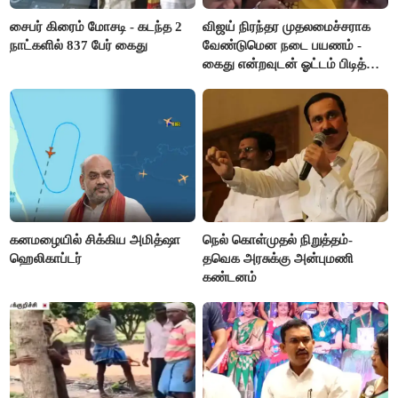
சைபர் கிரைம் மோசடி - கடந்த 2
விஜய் நிரந்தர முதலமைச்சராக
நாட்களில் 837 பேர் கைது
வேண்டுமென நடை பயணம் -
கைது என்றவுடன் ஓட்டம் பிடித்த
தவெகவினர்
கனமழையில் சிக்கிய அமித்ஷா
நெல் கொள்முதல் நிறுத்தம்-
ஹெலிகாப்டர்
தவெக அரசுக்கு அன்புமணி
கண்டனம்