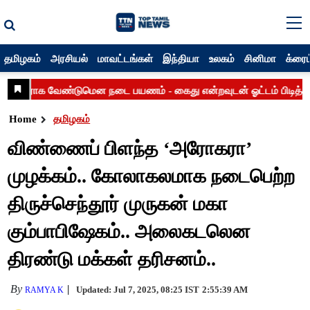
தமிழகம்
அரசியல்
மாவட்டங்கள்
இந்தியா
உலகம்
சினிமா
க்ரைம
Home
தமிழகம்
விண்ணைப் பிளந்த ‘அரோகரா’
முழக்கம்.. கோலாகலமாக நடைபெற்ற
திருச்செந்தூர் முருகன் மகா
கும்பாபிஷேகம்.. அலைகடலென
திரண்டு மக்கள் தரிசனம்..
By
Updated: Jul 7, 2025, 08:25 IST
2:55:39 AM
RAMYA K