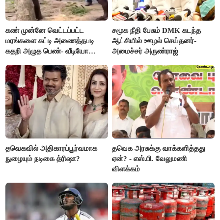
கண் முன்னே வெட்டப்பட்ட
சமூக நீதி பேசும் DMK கடந்த
மரங்களை கட்டி அணைத்தபடி
ஆட்சியில் ஊழல் செய்தனர்-
கதறி அழுத பெண்- வீடியோ
அமைச்சர் அருண்ராஜ்
வைரல்
தவெகவில் அதிகாரப்பூர்வமாக
தவெக அரசுக்கு வாக்களித்தது
நுழையும் நடிகை த்ரிஷா?
ஏன்? - எஸ்.பி. வேலுமணி
விளக்கம்