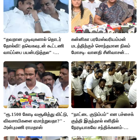
“தவறான முடிவுகளால் தொடர்
கன்னிகா பரமேஸ்வரியம்மன்
தோல்வி! தவெகவுடன் கூட்டணி
மடத்திற்குச் சொந்தமான நிலம்
வாய்ப்பை பயன்படுத்தல” -
மோசடி- வானதி சீனிவாசன்
இபிஎஸ் மீது சரமாரி குற்றச்சாட்டு
கண்டனம்
"ரூ.1500 கோடி வசூலித்து விட்டு,
“நாட்டை குடும்பம்” என பச்சைக்
விவசாயிகளை ஏமாற்றுவதா?'' -
குத்தி இருந்தால் எளிதில்
அன்புமணி ராமதாஸ்
நேரடியாகவே சந்திக்கலாம்-
சரத்குமார்