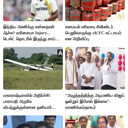
இந்திய அணிக்கு என்னதான்
சமையல் எரிவாயு சிலிண்டர்
ஆச்சு? வரிசையா Injury...
பெறுவோருக்கு eKYC கட்டாயம்
டெஸ்ட் தொடரில் இருந்து சாய்
என அறிவிப்பு
சுதர்சனும் விலகல்
மகாராஷ்டிராவில் அதிர்ச்சி!
"அழுத்தத்திற்கு அடிபணிய விஜய்
பாராமதி அருகே
ஒன்றும் இபிஎஸ் இல்லை"-
விபத்துக்குள்ளான தனியார்
மாணிக்கம்தாகூர்
பயிற்சி விமானம்