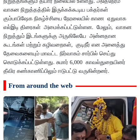
நிறுத்தங்களும் தயார் நிலையில் உள்ளது. அதேநேரம்
வாகன நிறுத்தத்தில் இருக்கக்கூடிய பக்தர்கள்
கும்பாபிஷேக நிகழ்ச்சியை நேரலையில் காண ஏதுவாக
எல்இடி திரைகள் அமைக்கப்பட்டுள்ளன. மேலும், வாகன
நிறுத்தும் இடங்களுக்கு அருகிலேயே அன்னதான
கூடங்கள் மற்றும் கழிவறைகள், குடிநீர் என அனைத்து
தேவைகளையும் மாவட்ட நிர்வாகம் சார்பில் செய்து
கொடுக்கப்பட்டுள்ளது. சுமார் 6,000 காவல்துறையினர்
தீவிர கண்காணிப்பிலும் ஈடுபட்டு வருகின்றனர்.
From around the web