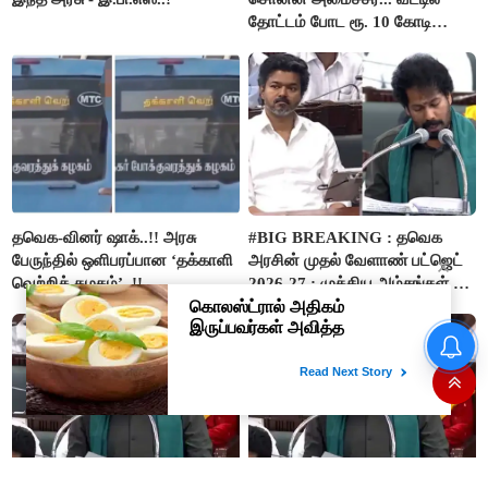
தோட்டம் போட ரூ. 10 கோடி
நிதி..!
தவெக-வினர் ஷாக்..!! அரசு
#BIG BREAKING : தவெக
பேருந்தில் ஒளிபரப்பான ‘தக்காளி
அரசின் முதல் வேளாண் பட்ஜெட்
வெற்றிக் கழகம்’..!!
2026-27 : முக்கிய அம்சங்கள் ஓர்
பார்வை..!
“நிதி நிலைமை சரியான பிறகு
மற்ற திட்டங்கள் அறிவிக்கப்படும்”-
அமைச்சர் நிர்மல்குமார் விளக்கம்