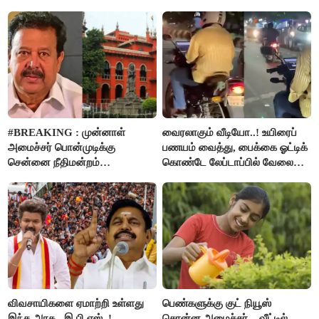
#BREAKING : முன்னாள்
வைரலாகும் வீடியோ..! உயிரைப்
அமைச்சர் பொன்முடிக்கு
பணயம் வைத்து, பைக்கை ஓட்டிக்
சென்னை நீதிமன்றம்
கொண்டே லேப்டாப்பில் வேலை
பிடிவாரண்ட்..!
பார்த்த நபர்..!
விவசாயிகளை ஏமாற்றி உள்ளது
பெண்களுக்கு குட் நியூஸ்
இந்த அரசு - இ.பி.எஸ்..!
சொன்ன அமைச்சர்... வீட்டில்