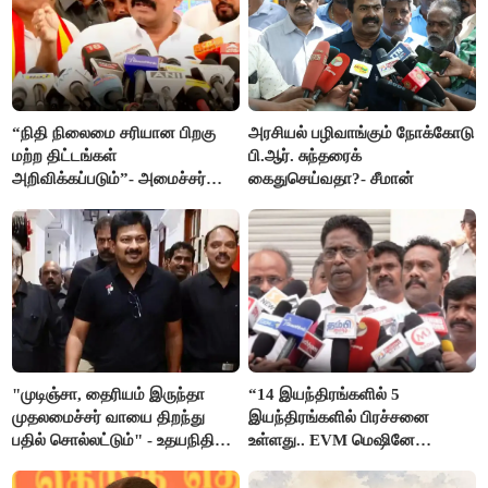
“நிதி நிலைமை சரியான பிறகு
அரசியல் பழிவாங்கும் நோக்கோடு
மற்ற திட்டங்கள்
பி.ஆர். சுந்தரைக்
அறிவிக்கப்படும்”- அமைச்சர்
கைதுசெய்வதா?- சீமான்
நிர்மல்குமார் விளக்கம்
"முடிஞ்சா, தைரியம் இருந்தா
“14 இயந்திரங்களில் 5
முதலமைச்சர் வாயை திறந்து
இயந்திரங்களில் பிரச்சனை
பதில் சொல்லட்டும்" - உதயநிதி
உள்ளது.. EVM மெஷினே
ஸ்டாலின்
பிரச்சனையா இருக்கு”- என்.ஆர்.
இளங்கோ