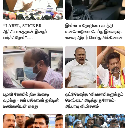
“LABEL, STICKER
இன்ஸ்டா தோழியை கடத்தி
ஆட்சியாகத்தான் இதைப்
வன்கொடுமை செய்த இளைஞர்-
பார்க்கிறேன்”-
உணவு ஆர்டர் செய்து சிக்கினான்
எம்.ஆர்.கே.பன்னீர்செல்வம்
பழனி கோயில் நில மோசடி
ஒட்டுமொத்த ‘விவசாயிகளுக்கும்
வழக்கு - சார் பதிவாளர் ஜஸ்டின்
மொட்டை’ அடித்து துரோகம்-
மணிகண்டன் கைது
அப்பாவு விமர்சனம்