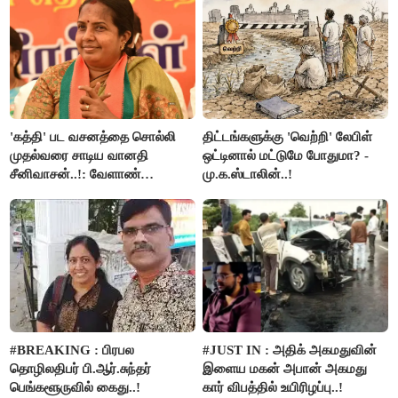
'கத்தி' பட வசனத்தை சொல்லி
திட்டங்களுக்கு 'வெற்றி' லேபிள்
முதல்வரை சாடிய வானதி
ஒட்டினால் மட்டுமே போதுமா? -
சீனிவாசன்..!: வேளாண்
மு.க.ஸ்டாலின்..!
பட்ஜெட்டுக்கு பாஜக கடும்
எதிர்ப்பு!
#BREAKING : பிரபல
#JUST IN : அதிக் அகமதுவின்
தொழிலதிபர் பி.ஆர்.சுந்தர்
இளைய மகன் அபான் அகமது
பெங்களூருவில் கைது..!
கார் விபத்தில் உயிரிழப்பு..!