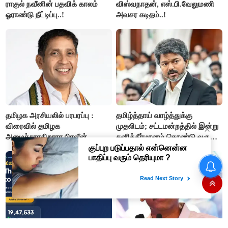
ராகுல் நவீனின் பதவிக் காலம்
விஸ்வநாதன், எஸ்.பி.வேலுமணி
ஓராண்டு நீட்டிப்பு..!
அவசர கடிதம்..!
தமிழக அரசியலில் பரபரப்பு :
தமிழ்த்தாய் வாழ்த்துக்கு
விரைவில் தமிழக
முதலிடம்; சட்டமன்றத்தில் இன்று
அமைச்சராகிறாரா பிரவீன்
தனித்தீர்மானம் கொண்டு வரும்
சக்ரவர்த்தி..?
முதல் அமைச்சர் விஜய்.!!
வியட்நாமில் விசித்திர சம்பவம்:
மோட்டார் சைக்கிள்
இருக்கையிலேயே பெண்
குழந்தை பிறப்பு!