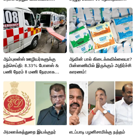
உயர்வுக்கு தயாராகிறதா நாடு?
ஆசையாக வளர்த்த மரங்கள்
வெட்டி சாய்ப்பு..!
ஆம்புலன்ஸ் ஊழியர்களுக்கு
ஆவின் பால் கிடைக்கவில்லையா?
நற்செய்தி: 8.33% போனஸ் &
பின்னணியில் இருக்கும் அதிர்ச்சி
பணி நேரம் 8 மணி நேரமாக
காரணம்!
குறைப்பு..!
அமலாக்கத்துறை இயக்குநர்
எடப்பாடி பழனிசாமிக்கு நத்தம்