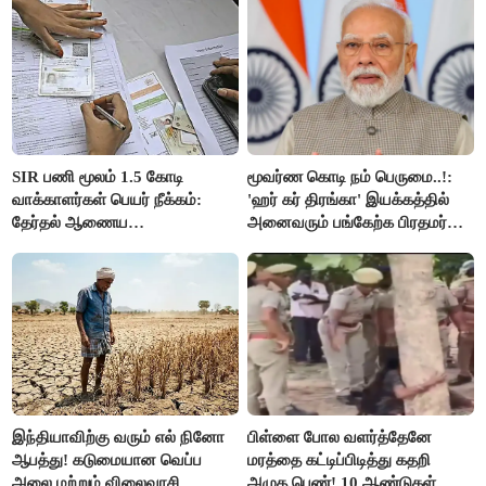
SIR பணி மூலம் 1.5 கோடி
மூவர்ண கொடி நம் பெருமை..!:
வாக்காளர்கள் பெயர் நீக்கம்:
'ஹர் கர் திரங்கா' இயக்கத்தில்
தேர்தல் ஆணைய
அனைவரும் பங்கேற்க பிரதமர்
நடவடிக்கையால் பரபரப்பு!
மோடி அழைப்பு!
இந்தியாவிற்கு வரும் எல் நினோ
பிள்ளை போல வளர்த்தேனே
ஆபத்து! கடுமையான வெப்ப
மரத்தை கட்டிப்பிடித்து கதறி
அலை மற்றும் விலைவாசி
அழுத பெண்! 10 ஆண்டுகள்