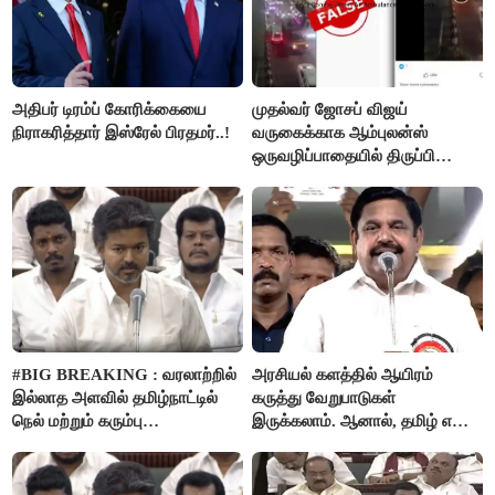
அதிபர் டிரம்ப் கோரிக்கையை
முதல்வர் ஜோசப் விஜய்
நிராகரித்தார் இஸ்ரேல் பிரதமர்..!
வருகைக்காக ஆம்புலன்ஸ்
ஒருவழிப்பாதையில் திருப்பி
விடப்பட்டதா? உண்மை இது
தான்..!
#BIG BREAKING : வரலாற்றில்
அரசியல் களத்தில் ஆயிரம்
இல்லாத அளவில் தமிழ்நாட்டில்
கருத்து வேறுபாடுகள்
நெல் மற்றும் கரும்பு
இருக்கலாம். ஆனால், தமிழ் என்று
கொள்முதலுக்கான
வரும்போது நாம் அனைவரும்
ஊக்கத்தொகையை உயர்த்த
தமிழர்கள் - எடப்பாடி பழனிசாமி..!
முடிவு - முதலமைச்சர் விஜய்