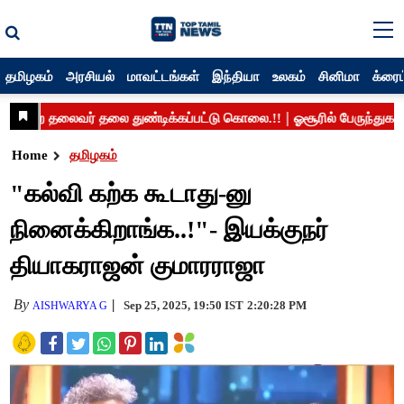
தமிழகம்
அரசியல்
மாவட்டங்கள்
இந்தியா
உலகம்
சினிமா
க்ரைம
Home
தமிழகம்
"கல்வி கற்க கூடாது-னு
நினைக்கிறாங்க..!"- இயக்குநர்
தியாகராஜன் குமாரராஜா
By
Sep 25, 2025, 19:50 IST
2:20:28 PM
AISHWARYA G