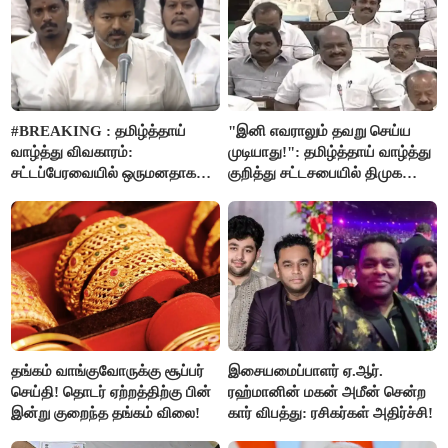
அறிவிப்பு..!
#BREAKING : தமிழ்த்தாய்
"இனி எவராலும் தவறு செய்ய
வாழ்த்து விவகாரம்:
முடியாது!": தமிழ்த்தாய் வாழ்த்து
சட்டப்பேரவையில் ஒருமனதாக
குறித்து சட்டசபையில் திமுக
நிறைவேற்றம்
வைத்த அதிரடி கோரிக்கை!
தங்கம் வாங்குவோருக்கு சூப்பர்
இசையமைப்பாளர் ஏ.ஆர்.
செய்தி! தொடர் ஏற்றத்திற்கு பின்
ரஹ்மானின் மகன் அமீன் சென்ற
இன்று குறைந்த தங்கம் விலை!
கார் விபத்து: ரசிகர்கள் அதிர்ச்சி!