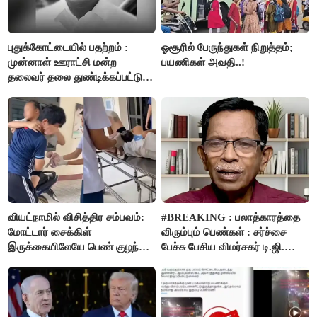
புதுக்கோட்டையில் பதற்றம் :
ஓசூரில் பேருந்துகள் நிறுத்தம்;
முன்னாள் ஊராட்சி மன்ற
பயணிகள் அவதி..!
தலைவர் தலை துண்டிக்கப்பட்டு
கொலை.!!
வியட்நாமில் விசித்திர சம்பவம்:
#BREAKING : பலாத்காரத்தை
மோட்டார் சைக்கிள்
விரும்பும் பெண்கள் : சர்ச்சை
இருக்கையிலேயே பெண் குழந்தை
பேச்சு பேசிய விமர்சகர் டி.ஜி.
பிறப்பு!
மோகன்தாஸ் கைது..!