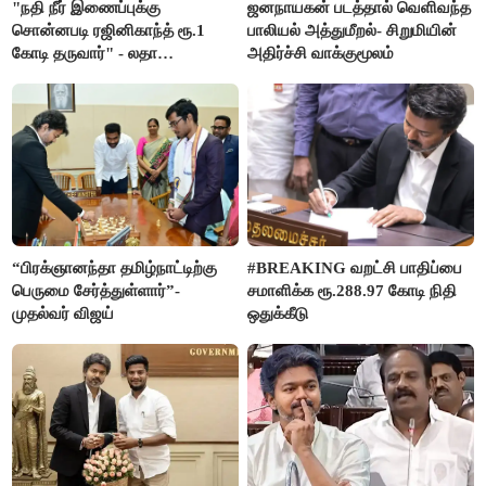
"நதி நீர் இணைப்புக்கு
ஜனநாயகன் படத்தால் வெளிவந்த
சொன்னபடி ரஜினிகாந்த் ரூ.1
பாலியல் அத்துமீறல்- சிறுமியின்
கோடி தருவார்" - லதா
அதிர்ச்சி வாக்குமூலம்
ரஜினிகாந்த்
“பிரக்ஞானந்தா தமிழ்நாட்டிற்கு
#BREAKING வறட்சி பாதிப்பை
பெருமை சேர்த்துள்ளார்”-
சமாளிக்க ரூ.288.97 கோடி நிதி
முதல்வர் விஜய்
ஒதுக்கீடு