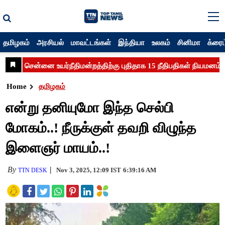
தமிழகம்
அரசியல்
மாவட்டங்கள்
இந்தியா
உலகம்
சினிமா
க்ரைம
Home
தமிழகம்
என்று தனியுமோ இந்த செல்பி
மோகம்..! நீருக்குள் தவறி விழுந்த
இளைஞர் மாயம்..!
By
Nov 3, 2025, 12:09 IST
6:39:16 AM
TTN DESK