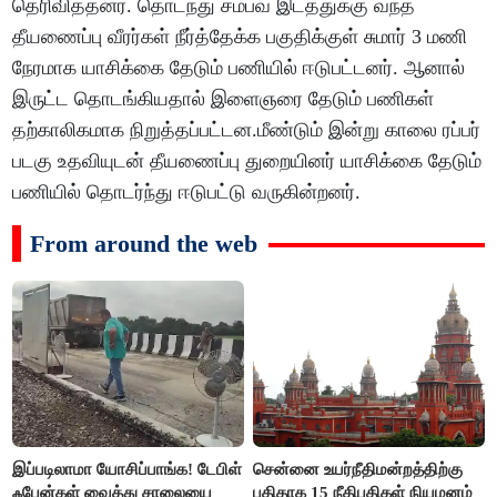
தெரிவித்தனர். தொடந்து சம்பவ இடத்துக்கு வந்த
தீயணைப்பு வீரர்கள் நீர்த்தேக்க பகுதிக்குள் சுமார் 3 மணி
நேரமாக யாசிக்கை தேடும் பணியில் ஈடுபட்டனர். ஆனால்
இருட்ட தொடங்கியதால் இளைஞரை தேடும் பணிகள்
தற்காலிகமாக நிறுத்தப்பட்டன.மீண்டும் இன்று காலை ரப்பர்
படகு உதவியுடன் தீயணைப்பு துறையினர் யாசிக்கை தேடும்
பணியில் தொடர்ந்து ஈடுபட்டு வருகின்றனர்.
From around the web
இப்படிலாமா யோசிப்பாங்க! டேபிள்
சென்னை உயர்நீதிமன்றத்திற்கு
ஃபேன்கள் வைத்து சாலையை
புதிதாக 15 நீதிபதிகள் நியமனம்