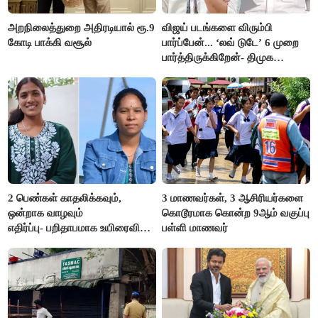
அறநிலைத்துறை அதிரடியால் ரூ.9
விஜய் படங்களை விரும்பி
கோடி பாக்கி வசூல்
பார்ப்பேன்... ‘லவ் டுடே’ 6 முறை
பார்த்திருக்கிறேன்- திமுக
எம்.எல்.ஏ.நெகிழ்ச்சி
2 பெண்கள் காதலிக்கவும்,
3 மாணவர்கள், 3 ஆசிரியர்களை
ஒன்றாக வாழவும்
கொடூரமாக கொன்ற 9ஆம் வகுப்பு
எதிர்ப்பு- பறிதாபமாக உயிரைவிட்ட
பள்ளி மாணவர்
ஜோடி