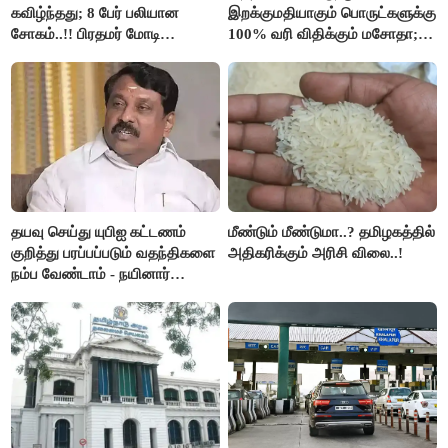
கவிழ்ந்தது; 8 பேர் பலியான
இறக்குமதியாகும் பொருட்களுக்கு
சோகம்..!! பிரதமர் மோடி
100% வரி விதிக்கும் மசோதா;
இரங்கல்..!!
அமெரிக்கா நிறைவேற்றம்..!!
தயவு செய்து யுபிஐ கட்டணம்
மீண்டும் மீண்டுமா..? தமிழகத்தில்
குறித்து பரப்பப்படும் வதந்திகளை
அதிகரிக்கும் அரிசி விலை..!
நம்ப வேண்டாம் - நயினார்
நாகேந்திரன்..!!