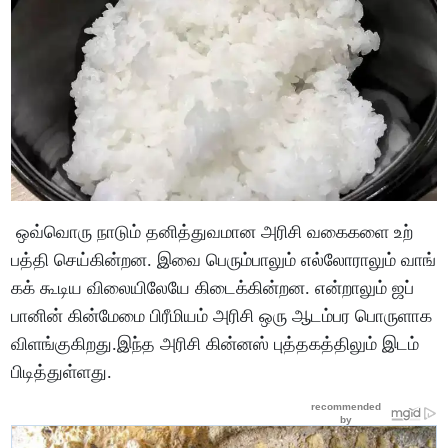
ஒவ்​வொரு நாடும் தனித்​து​வ​மான அரிசி வகைகளை உற்​
பத்தி செய்​கின்​றன. இவை பெரும்​பாலும் எல்​லோ​ராலும் வாங்​
கக் கூடிய விலை​யிலேயே கிடைக்​கின்​றன. என்​றாலும் ஜப்​
பானின் கின்​மேமை பிரீமி​யம் அரிசி ஒரு ஆடம்பர பொருளாக
விளங்​கு​கிறது.இந்த அரிசி கின்னஸ் புத்தகத்திலும் இடம்
பிடித்துள்ளது.