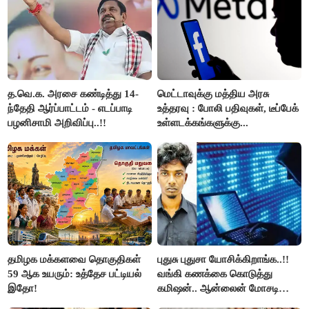
த.வெ.க. அரசை கண்டித்து 14-
மெட்டாவுக்கு மத்திய அரசு
ந்தேதி ஆர்ப்பாட்டம் - எடப்பாடி
உத்தரவு : போலி பதிவுகள், டீப்பேக்
பழனிசாமி அறிவிப்பு..!!
உள்ளடக்கங்களுக்கு...
தமிழக மக்களவை தொகுதிகள்
புதுசு புதுசா யோசிக்கிறாங்க..!!
59 ஆக உயரும்: உத்தேச பட்டியல்
வங்கி கணக்கை கொடுத்து
இதோ!
கமிஷன்.. ஆன்லைன் மோசடி
கும்பலுக்கு உதவிய வாலிபர்