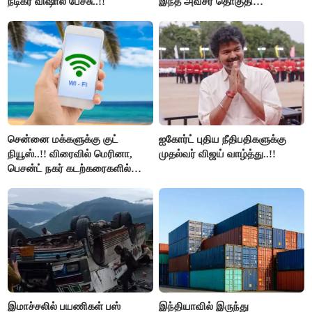
நடிகர் விஷால் பேச்சு..!!
இந்த அவசர தொகுதி
மறுவரையறை நாடகத்தை
அரங்கேற்றுகிறார் முதலமைச்சர் -
திமுக ஐடி விங்..!!
சென்னை மக்களுக்கு குட்
ஐகோர்ட் புதிய நீதிபதிகளுக்கு
நியூஸ்..!! விரைவில் மெரினா,
முதல்வர் விஜய் வாழ்த்து..!!
பெசன்ட் நகர் கடற்கரைகளில்
இலவச Wi-Fi வசதி..!!
இமாச்சலில் பயணிகள் பஸ்
இந்தியாவில் இருந்து