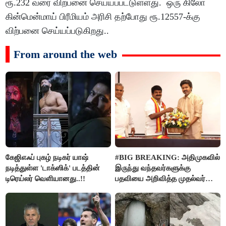
ரூ.232 வரை விற்பனை செய்யப்பட்டுள்ளது. ஒரு கிலோ
கின்மென்மாய் பிரீமியம் அரிசி தற்போது ரூ.12557-க்கு
விற்பனை செய்யப்படுகிறது..
From around the web
கேஜிஎஃப் புகழ் நடிகர் யாஷ்
#BIG BREAKING: அதிமுகவில்
நடித்துள்ள 'டாக்‌ஸிக்' படத்தின்
இருந்து வந்தவர்களுக்கு
டிரெய்லர் வெளியானது..!!
பதவியை அறிவித்த முதல்வர்
விஜய்..!!