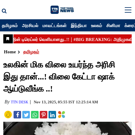
தமிழகம்
அரசியல்
மாவட்டங்கள்
இந்தியா
உலகம்
சினிமா
க்ரைம
Home
தமிழகம்
உல​கின் மிக விலை உயர்ந்த அரிசி
இது தான்...! விலை கேட்டா ஷாக்
ஆய்டுவீங்க ..!
By
Nov 13, 2025, 05:55 IST
12:25:14 AM
TTN DESK