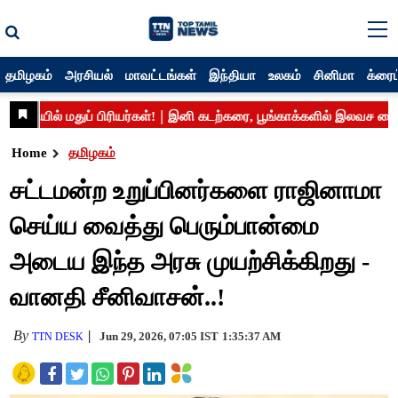
தமிழகம்
அரசியல்
மாவட்டங்கள்
இந்தியா
உலகம்
சினிமா
க்ரைம
Home
தமிழகம்
சட்டமன்ற உறுப்பினர்களை ராஜினாமா
செய்ய வைத்து பெரும்பான்மை
அடைய இந்த அரசு முயற்சிக்கிறது -
வானதி சீனிவாசன்..!
By
Jun 29, 2026, 07:05 IST
1:35:37 AM
TTN DESK