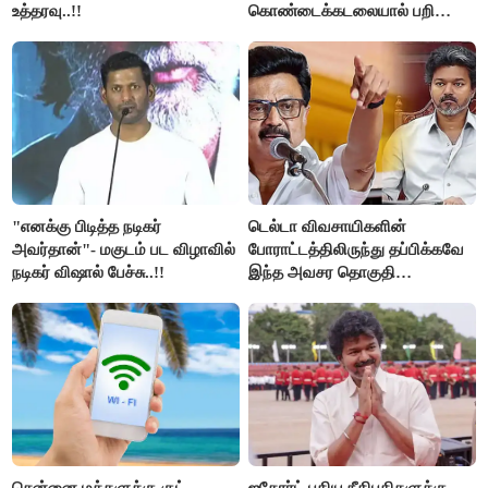
உத்தரவு..!!
கொண்டைக்கடலையால் பறிபோன
உயிர்கள்..!!
"எனக்கு பிடித்த நடிகர்
டெல்டா விவசாயிகளின்
அவர்தான்"- மகுடம் பட விழாவில்
போராட்டத்திலிருந்து தப்பிக்கவே
நடிகர் விஷால் பேச்சு..!!
இந்த அவசர தொகுதி
மறுவரையறை நாடகத்தை
அரங்கேற்றுகிறார் முதலமைச்சர் -
திமுக ஐடி விங்..!!
சென்னை மக்களுக்கு குட்
ஐகோர்ட் புதிய நீதிபதிகளுக்கு