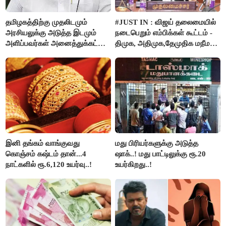
தமிழகத்திற்கு முதலிடமும்
#JUST IN : விஜய் தலைமையில்
அரசியலுக்கு அடுத்த இடமும்
நடைபெறும் எம்பிக்கள் கூட்டம் -
அளிப்பவர்கள் அனைத்துக்கட்சி
திமுக, அதிமுக,தேமுதிக மநீம
கூட்டத்தில் நிச்சயம்
புறக்கணிப்பு..!
பங்கேற்பார்கள் - மாணிக்கம்
தாகூர்..!!
இனி தங்கம் வாங்குவது
மது பிரியர்களுக்கு அடுத்த
கொஞ்சம் கஷ்டம் தான்...4
ஷாக்..! மது பாட்டிலுக்கு ரூ.20
நாட்களில் ரூ.6,120 உயர்வு..!
உயர்கிறது..!