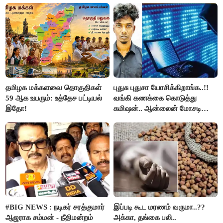
தமிழக மக்களவை தொகுதிகள்
புதுசு புதுசா யோசிக்கிறாங்க..!!
59 ஆக உயரும்: உத்தேச பட்டியல்
வங்கி கணக்கை கொடுத்து
இதோ!
கமிஷன்.. ஆன்லைன் மோசடி
கும்பலுக்கு உதவிய வாலிபர்
கைது..!!
#BIG NEWS : நடிகர் சரத்குமார்
இப்படி கூட மரணம் வருமா..??
ஆஜராக சம்மன் - நீதிமன்றம்
அக்கா, தங்கை பலி..