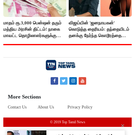
மாதம் ரூ.3,000 பென்ஷன் தரும்
விஜய்யின் 'ஜனநாயகன்'
மத்திய அரசின் திட்டம்! நாகை
கொடுத்த தைரியம்: தந்தையிடம்
மாவட்ட தொழிலாளர்களுக்கு
தனக்கு நேர்ந்த கொடூரத்தை
ஆட்சியர் வெளியிட்ட சூப்பர்
கூறிய சிறுமி!
செய்தி!
More Sections
Contact Us
About Us
Privacy Policy
© 2019 Top Tamil News