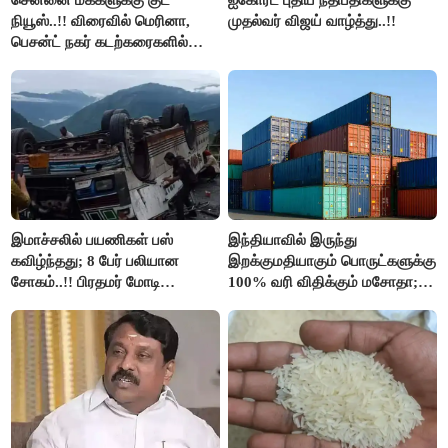
நியூஸ்..!! விரைவில் மெரினா,
முதல்வர் விஜய் வாழ்த்து..!!
பெசன்ட் நகர் கடற்கரைகளில்
இலவச Wi-Fi வசதி..!!
இமாச்சலில் பயணிகள் பஸ்
இந்தியாவில் இருந்து
கவிழ்ந்தது; 8 பேர் பலியான
இறக்குமதியாகும் பொருட்களுக்கு
சோகம்..!! பிரதமர் மோடி
100% வரி விதிக்கும் மசோதா;
இரங்கல்..!!
அமெரிக்கா நிறைவேற்றம்..!!