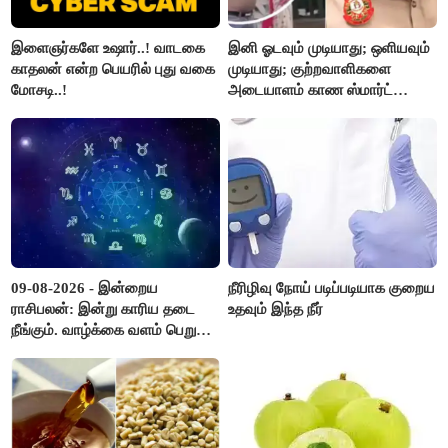
இளைஞர்களே உஷார்..! வாடகை
இனி ஓடவும் முடியாது; ஒளியவும்
காதலன் என்ற பெயரில் புது வகை
முடியாது; குற்றவாளிகளை
மோசடி..!
அடையாளம் காண ஸ்மார்ட்
கண்ணாடிகளை பயன்படுத்த
போலீசார் முடிவு..!
09-08-2026 - இன்றைய
நீரிழிவு நோய் படிப்படியாக குறைய
ராசிபலன்: இன்று காரிய தடை
உதவும் இந்த நீர்
நீங்கும். வாழ்க்கை வளம் பெறும்.
எதிரில் இருப்பவர்களை
எடைபோடுவது நல்லது..!