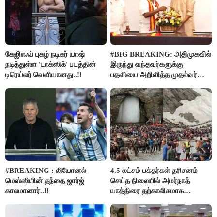
கேஜிஎஃப் புகழ் நடிகர் யாஷ்
#BIG BREAKING: அதிமுகவில்
நடித்துள்ள 'டாக்‌ஸிக்' படத்தின்
இருந்து வந்தவர்களுக்கு
டிரெய்லர் வெளியானது..!!
பதவியை அறிவித்த முதல்வர்
விஜய்..!!
#BREAKING : லியோனல்
4.5 லட்சம் பக்தர்கள் தரிசனம்
மெஸ்ஸியின் தந்தை ஜார்ஜ்
செய்த நிலையில் அமர்நாத்
காலமானார்..!!
யாத்திரை தற்காலிகமாக
நிறுத்தம்..!!