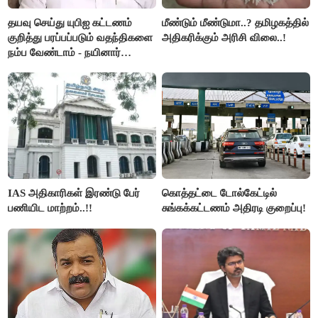
தயவு செய்து யுபிஐ கட்டணம்
மீண்டும் மீண்டுமா..? தமிழகத்தில்
குறித்து பரப்பப்படும் வதந்திகளை
அதிகரிக்கும் அரிசி விலை..!
நம்ப வேண்டாம் - நயினார்
நாகேந்திரன்..!!
IAS அதிகாரிகள் இரண்டு பேர்
கொத்தட்டை டோல்கேட்டில்
பணியிட மாற்றம்..!!
சுங்கக்கட்டணம் அதிரடி குறைப்பு!