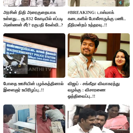
அரசின் நிதி அரைகுறையாக
#BREAKING: டாஸ்மாக்
உள்ளது... ரூ.832 கோடியில் எப்படி
கடைகளில் போலீசாருக்கு பணி..
அண்ணன் சீர்? ரகுபதி கேள்வி..?
நீதிமன்றம் உத்தரவு..!!
போதை ஊசியின் பழக்கத்தினால்
விஜய் - சங்கீதா விவாகரத்து
இளைஞர் உயிரிழப்பு..!!
வழக்கு : விசாரணை
ஒத்திவைப்பு..!!