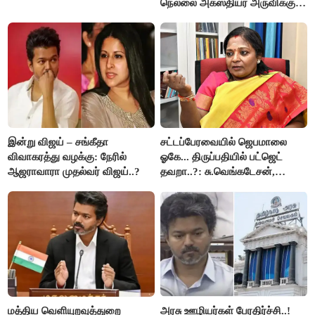
நெல்லை அகஸ்தியர் அருவிக்கு
செல்ல தடை..!
இன்று விஜய் – சங்கீதா
சட்டப்பேரவையில் ஜெபமாலை
விவாகரத்து வழக்கு: நேரில்
ஓகே... திருப்பதியில் பட்ஜெட்
ஆஜராவாரா முதல்வர் விஜய்..?
தவறா..?: சு.வெங்கடேசன்,
திருமாவளவனுக்கு தமிழிசை
கேள்வி..!
மத்திய வெளியுறவுத்துறை
அரசு ஊழியர்கள் பேரதிர்ச்சி..!