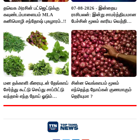
தவெக அரசின் பட்ஜெட்டுக்கு
07-08-2026 - இன்றைய
கவுண்டம்பாளையம் MLA
ராசிபலன்: இன்று சாமர்த்தியமான
கனிமொழி சந்தோஷ் புகழாரம்..!!
பேச்சின் மூலம் காரிய வெற்றி
உண்டாகும். அடுத்தவரை நம்பி
பொறுப்புகளை ஒப்படைப்பதில்
கவனம் தேவை..!
மன தக்காளி கீரையுடன் தேங்காய்
சின்ன வெங்காயம் மூலம்
சேர்த்து கூட்டு செய்து சாப்பிட்டு
எந்தெந்த நோய்கள் குணமாகும்
வந்தால் எந்த நோய் ஓடும்
தெரியுமா ?
தெரியுமா ?