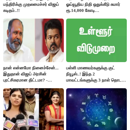
மந்திரிக்கு முதலமைச்சர் விஜய்
ஓய்வூதிய நிதி ஒதுக்கீடு சுமார்
கடிதம்..!!
ரூ.14,000 கோடி
குறைக்கப்பட்டுள்ளது..!
நான் என்னமோ நினைச்சேன்...
பள்ளி மாணவர்களுக்கு குட்
இதுதான் விஜய் அரசின்
நியூஸ்..! இந்த 2
புரட்சிகரமான திட்டமா? -
மாவட்டங்களுக்கு 3 நாள் தொடர்
ஆர்.பி.உதயகுமார்..!
விடுமுறை..!