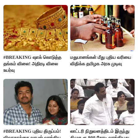
#BREAKING ஷாக் கொடுத்த
மதுபானங்கள் மீது புதிய வரியை
தங்கம் விலை! அதிரடி விலை
விதிக்க தமிழக அரசு முடிவு
உயர்வு
#BREAKING புதிய திருப்பம்!
லாட்டரி நிறுவனத்திடம் இருந்து
விவாகரத்தை வாபஸ் வாங்கிய
திமுக ரூ.900 கோடி வாங்கியது