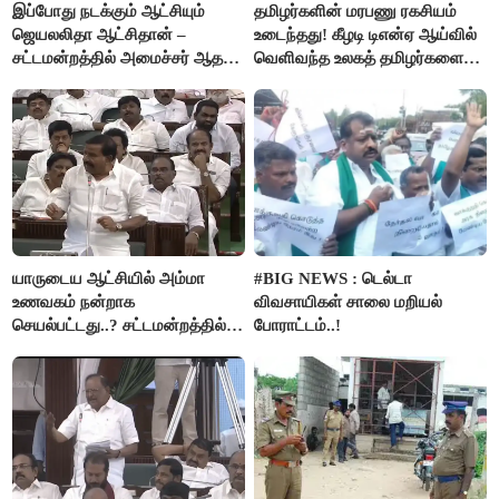
இப்போது நடக்கும் ஆட்சியும்
தமிழர்களின் மரபணு ரகசியம்
ஜெயலலிதா ஆட்சிதான் –
உடைந்தது! கீழடி டிஎன்ஏ ஆய்வில்
சட்டமன்றத்தில் அமைச்சர் ஆதவ்
வெளிவந்த உலகத் தமிழர்களை
அர்ஜுனா அதிரடி பேச்சு!
மெய்சிலிர்க்க வைக்கும் உண்மை!
யாருடைய ஆட்சியில் அம்மா
#BIG NEWS : டெல்டா
உணவகம் நன்றாக
விவசாயிகள் சாலை மறியல்
செயல்பட்டது..? சட்டமன்றத்தில்
போராட்டம்..!
நடந்த காரசார விவாதம்..!