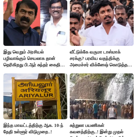
இது வெறும் அரசியல்
வீட்டுக்கே வருமா டாஸ்மாக்
பழிவாங்கும் செயலாக தான்
சரக்கு? பரவிய வதந்திக்கு
தெரிகிறது பி.ஆர் சுந்தர் கைதிற்கு
அமைச்சர் விக்னேஷ் கொடுத்த
சீமான் கடும் கண்டனம்..!
விளக்கம்!
இந்த மாவட்டத்திற்கு ஆக. 10-ந்
சுற்றுலா பயணிகள்
தேதி உள்ளூர் விடுமுறை..!
கவனத்திற்கு..! இன்று முதல்