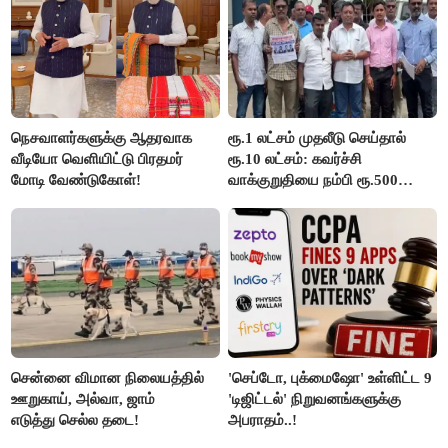
நெசவாளர்களுக்கு ஆதரவாக
ரூ.1 லட்சம் முதலீடு செய்தால்
வீடியோ வெளியிட்டு பிரதமர்
ரூ.10 லட்சம்: கவர்ச்சி
மோடி வேண்டுகோள்!
வாக்குறுதியை நம்பி ரூ.500
கோடியை இழந்த திருப்பூர்
மக்கள்!
சென்னை விமான நிலையத்தில்
'செப்டோ, புக்மைஷோ' உள்ளிட்ட 9
ஊறுகாய், அல்வா, ஜாம்
'டிஜிட்டல்' நிறுவனங்களுக்கு
எடுத்து செல்ல தடை!
அபராதம்..!