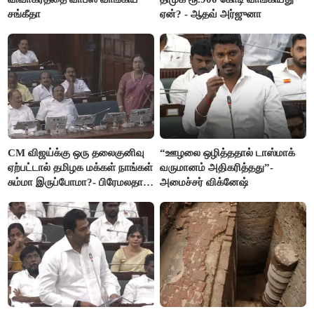
சங்கீதா
ஏன்? - ஆதவ் அர்ஜுனா
CM விஜய்க்கு ஒரு தலைகுனிவு
“ஊழலை ஒழித்ததால் டாஸ்மாக்
ஏற்பட்டால் தமிழக மக்கள் நாங்கள்
வருமானம் அதிகரித்தது”-
சும்மா இருப்போமா?- பிரேமலதா
அமைச்சர் விக்னேஷ்
விஜயகாந்த்