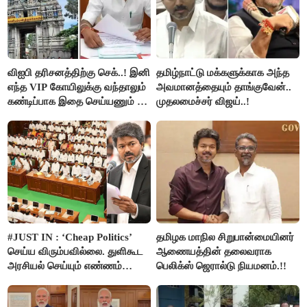
விஐபி தரிசனத்திற்கு செக்..! இனி
தமிழ்நாட்டு மக்களுக்காக அந்த
எந்த VIP கோயிலுக்கு வந்தாலும்
அவமானத்தையும் தாங்குவேன்..
கண்டிப்பாக இதை செய்யணும் -
முதலமைச்சர் விஜய்..!
அமைச்சர் ரமேஷ்..!
#JUST IN : ‘Cheap Politics’
தமிழக மாநில சிறுபான்மையினர்
செய்ய விரும்பவில்லை. துளிகூட
ஆணையத்தின் தலைவராக
அரசியல் செய்யும் எண்ணம்
பெலிக்ஸ் ஜெரால்டு நியமனம்.!!
இல்லை - உதயநிதிக்கு முதல்வர்
விஜய் பதில்!