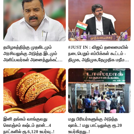
தமிழகத்திற்கு முதலிடமும்
#JUST IN : விஜய் தலைமையில்
அரசியலுக்கு அடுத்த இடமும்
நடைபெறும் எம்பிக்கள் கூட்டம் -
அளிப்பவர்கள் அனைத்துக்கட்சி
திமுக, அதிமுக,தேமுதிக மநீம
கூட்டத்தில் நிச்சயம்
புறக்கணிப்பு..!
பங்கேற்பார்கள் - மாணிக்கம்
தாகூர்..!!
இனி தங்கம் வாங்குவது
மது பிரியர்களுக்கு அடுத்த
கொஞ்சம் கஷ்டம் தான்...4
ஷாக்..! மது பாட்டிலுக்கு ரூ.20
நாட்களில் ரூ.6,120 உயர்வு..!
உயர்கிறது..!