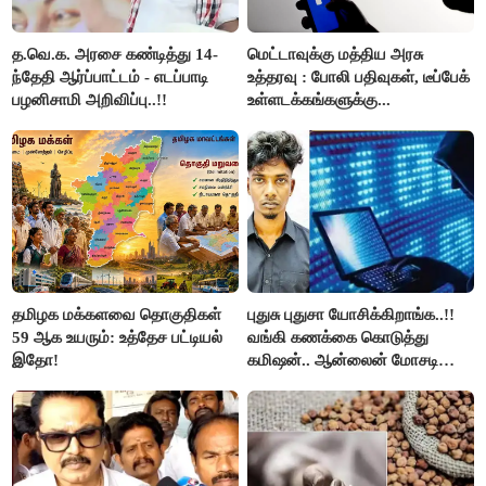
த.வெ.க. அரசை கண்டித்து 14-
மெட்டாவுக்கு மத்திய அரசு
ந்தேதி ஆர்ப்பாட்டம் - எடப்பாடி
உத்தரவு : போலி பதிவுகள், டீப்பேக்
பழனிசாமி அறிவிப்பு..!!
உள்ளடக்கங்களுக்கு...
தமிழக மக்களவை தொகுதிகள்
புதுசு புதுசா யோசிக்கிறாங்க..!!
59 ஆக உயரும்: உத்தேச பட்டியல்
வங்கி கணக்கை கொடுத்து
இதோ!
கமிஷன்.. ஆன்லைன் மோசடி
கும்பலுக்கு உதவிய வாலிபர்
கைது..!!