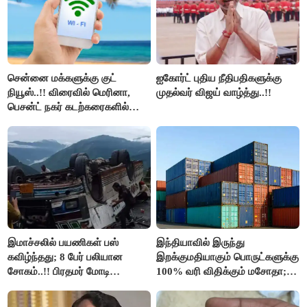
சென்னை மக்களுக்கு குட்
ஐகோர்ட் புதிய நீதிபதிகளுக்கு
நியூஸ்..!! விரைவில் மெரினா,
முதல்வர் விஜய் வாழ்த்து..!!
பெசன்ட் நகர் கடற்கரைகளில்
இலவச Wi-Fi வசதி..!!
இமாச்சலில் பயணிகள் பஸ்
இந்தியாவில் இருந்து
கவிழ்ந்தது; 8 பேர் பலியான
இறக்குமதியாகும் பொருட்களுக்கு
சோகம்..!! பிரதமர் மோடி
100% வரி விதிக்கும் மசோதா;
இரங்கல்..!!
அமெரிக்கா நிறைவேற்றம்..!!