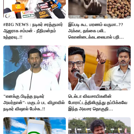
#BIG NEWS : நடிகர் சரத்குமார்
இப்படி கூட மரணம் வருமா..??
ஆஜராக சம்மன் - நீதிமன்றம்
அக்கா, தங்கை பலி..
உத்தரவு..!!
கொண்டைக்கடலையால் பறிபோன
உயிர்கள்..!!
"எனக்கு பிடித்த நடிகர்
டெல்டா விவசாயிகளின்
அவர்தான்"- மகுடம் பட விழாவில்
போராட்டத்திலிருந்து தப்பிக்கவே
நடிகர் விஷால் பேச்சு..!!
இந்த அவசர தொகுதி
மறுவரையறை நாடகத்தை
அரங்கேற்றுகிறார் முதலமைச்சர் -
திமுக ஐடி விங்..!!