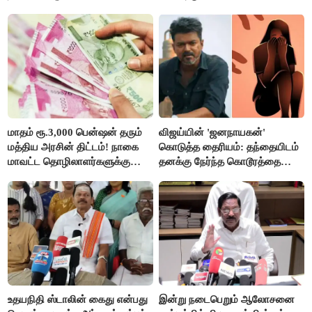
மாதம் ரூ.3,000 பென்ஷன் தரும்
விஜய்யின் 'ஜனநாயகன்'
மத்திய அரசின் திட்டம்! நாகை
கொடுத்த தைரியம்: தந்தையிடம்
மாவட்ட தொழிலாளர்களுக்கு
தனக்கு நேர்ந்த கொடூரத்தை
ஆட்சியர் வெளியிட்ட சூப்பர்
கூறிய சிறுமி!
செய்தி!
உதயநிதி ஸ்டாலின் கைது என்பது
இன்று நடைபெறும் ஆலோசனை