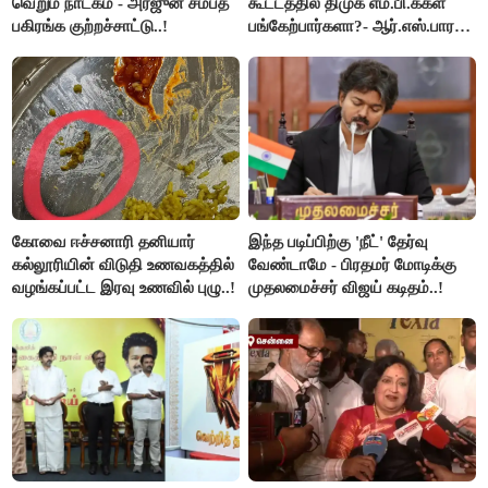
வெறும் நாடகம் - அர்ஜுன் சம்பத்
கூட்டத்தில் திமுக எம்.பி.க்கள்
பகிரங்க குற்றச்சாட்டு..!
பங்கேற்பார்களா?- ஆர்.எஸ்.பாரதி
விளக்கம்..!
கோவை ஈச்சனாரி தனியார்
இந்த படிப்பிற்கு 'நீட்' தேர்வு
கல்லூரியின் விடுதி உணவகத்தில்
வேண்டாமே - பிரதமர் மோடிக்கு
வழங்கப்பட்ட இரவு உணவில் புழு..!
முதலமைச்சர் விஜய் கடிதம்..!