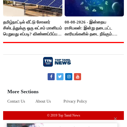
தமிழ்நாட்டில் வீட்டு சோலார்
08-08-2026 - இன்றைய
சிஸ்டத்துக்கு ஒரு லட்சம் மானியம்
ராசிபலன்: இன்று தடைபட்ட
பெறுவது எப்படி? விண்ணப்பிப்பது
காரியங்களில் தடை நீங்கும்.
எப்படி?
பணவரத்து எதிர்பார்த்தபடி
இருக்கும். ஆன்மீக எண்ணம்
அதிகரிக்கும்..!
More Sections
Contact Us
About Us
Privacy Policy
© 2019 Top Tamil News