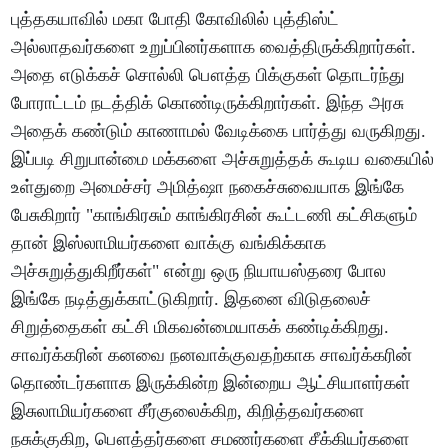
புத்தகயாவில் மகா போதி கோவிலில் புத்திஸ்ட்
அல்லாதவர்களை உறுப்பினர்களாக வைத்திருக்கிறார்கள்.
அதை எடுக்கச் சொல்லி பௌத்த பிக்குகள் தொடர்ந்து
போராட்டம் நடத்திக் கொண்டிருக்கிறார்கள். இந்த அரசு
அதைக் கண்டும் காணாமல் வேடிக்கை பார்த்து வருகிறது.
இப்படி சிறுபான்மை மக்களை அச்சுறுத்தக் கூடிய வகையில்
உள்துறை அமைச்சர் அமித்ஷா நகைச்சுவையாக இங்கே
பேசுகிறார் "காங்கிரசும் காங்கிரசின் கூட்டணி கட்சிகளும்
தான் இஸ்லாமியர்களை வாக்கு வங்கிக்காக
அச்சுறுத்துகிறீர்கள்" என்று ஒரு நியாயஸ்தரை போல
இங்கே நடித்துக்காட்டுகிறார். இதனை விடுதலைச்
சிறுத்தைகள் கட்சி மிகவன்மையாகக் கண்டிக்கிறது.
சாவர்க்கரின் கனவை நனவாக்குவதற்காக சாவர்க்கரின்
தொண்டர்களாக இருக்கின்ற இன்றைய ஆட்சியாளர்கள்
இசுலாமியர்களை சீர்குலைக்கிற, கிறித்தவர்களை
நசுக்குகிற, பௌத்தர்களை சமணர்களை சீக்கியர்களை