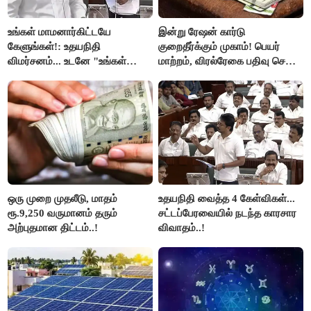
உங்கள் மாமனார்கிட்டயே
இன்று ரேஷன் கார்டு
கேளுங்கள்!: உதயநிதி
குறைதீர்க்கும் முகாம்! பெயர்
விமர்சனம்... உடனே "உங்கள்
மாற்றம், விரல்ரேகை பதிவு செய்ய
அப்பாவிடம் கேளுங்கள்" என
அரிய வாய்ப்பு!
ஆதவ் அர்ஜுனா பதிலடி!
ஒரு முறை முதலீடு, மாதம்
உதயநிதி வைத்த 4 கேள்விகள்...
ரூ.9,250 வருமானம் தரும்
சட்டப்பேரவையில் நடந்த காரசார
அற்புதமான திட்டம்..!
விவாதம்..!