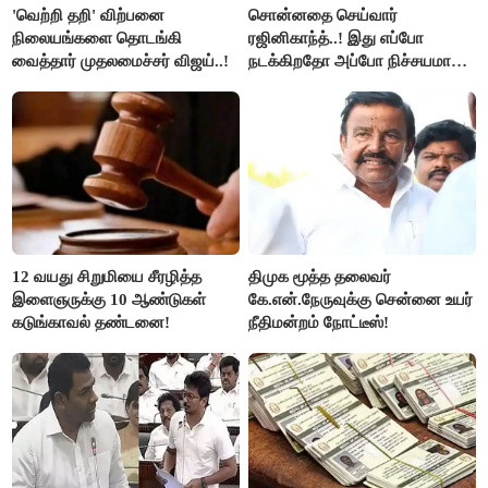
'வெற்றி தறி' விற்பனை
சொன்னதை செய்வார்
நிலையங்களை தொடங்கி
ரஜினிகாந்த்..! இது எப்போ
வைத்தார் முதலமைச்சர் விஜய்..!
நடக்கிறதோ அப்போ நிச்சயமாக
ரஜினி ₹1 கோடி தருவார் - லதா
ரஜினிகாந்த்..!
12 வயது சிறுமியை சீரழித்த
திமுக மூத்த தலைவர்
இளைஞருக்கு 10 ஆண்டுகள்
கே.என்.நேருவுக்கு சென்னை உயர்
கடுங்காவல் தண்டனை!
நீதிமன்றம் நோட்டீஸ்!