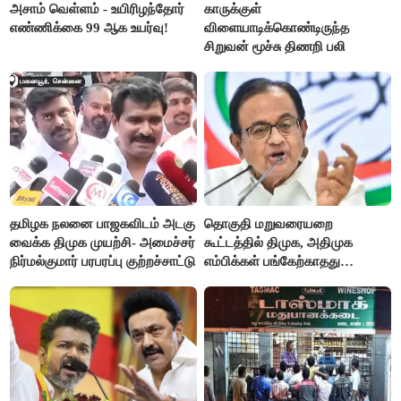
அசாம் வெள்ளம் - உயிரிழந்தோர்
காருக்குள்
எண்ணிக்கை 99 ஆக உயர்வு!
விளையாடிக்கொண்டிருந்த
சிறுவன் மூச்சு திணறி பலி
தமிழக நலனை பாஜகவிடம் அடகு
தொகுதி மறுவரையறை
வைக்க திமுக முயற்சி- அமைச்சர்
கூட்டத்தில் திமுக, அதிமுக
நிர்மல்குமார் பரபரப்பு குற்றச்சாட்டு
எம்பிக்கள் பங்கேற்காதது
வருத்தமளிக்கிறது- ப.சிதம்பரம்