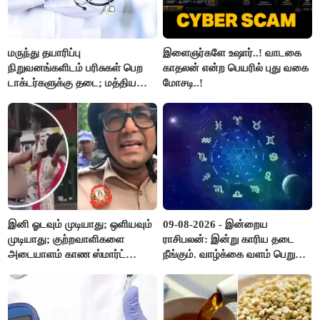
மருந்து தயாரிப்பு
இளைஞர்களே உஷார்..! வாடகை
நிறுவனங்களிடம் பரிசுகள் பெற
காதலன் என்ற பெயரில் புது வகை
டாக்டர்களுக்கு தடை; மத்திய
மோசடி..!
அரசு உத்தரவு..!
இனி ஓடவும் முடியாது; ஒளியவும்
09-08-2026 - இன்றைய
முடியாது; குற்றவாளிகளை
ராசிபலன்: இன்று காரிய தடை
அடையாளம் காண ஸ்மார்ட்
நீங்கும். வாழ்க்கை வளம் பெறும்.
கண்ணாடிகளை பயன்படுத்த
எதிரில் இருப்பவர்களை
போலீசார் முடிவு..!
எடைபோடுவது நல்லது..!