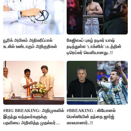
யூரிக் அமிலம் அதிகரிப்பால்
கேஜிஎஃப் புகழ் நடிகர் யாஷ்
உடலில் உண்டாகும் அறிகுறிகள்
நடித்துள்ள 'டாக்‌ஸிக்' படத்தின்
டிரெய்லர் வெளியானது..!!
#BIG BREAKING: அதிமுகவில்
#BREAKING : லியோனல்
இருந்து வந்தவர்களுக்கு
மெஸ்ஸியின் தந்தை ஜார்ஜ்
பதவியை அறிவித்த முதல்வர்
காலமானார்..!!
விஜய்..!!