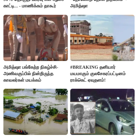
காட்டி... - மாணிக்கம் தாகூர்
அமித்ஷா
அமித்ஷா பங்கேற்ற நிகழ்ச்சி-
#BREAKING தனியார்
அணிவகுப்பில் நின்றிருந்த
மயமாகும் குலசேகரப்பட்டினம்
காவலர்கள் மயக்கம்
ராக்கெட் ஏவுதளம்!