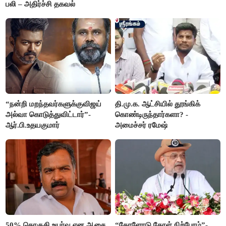
பலி – அதிர்ச்சி தகவல்
“நன்றி மறந்தவர்களுக்குவிஜய்
தி.மு.க. ஆட்சியில் தூங்கிக்
அல்வா கொடுத்துவிட்டார்”-
கொண்டிருந்தார்களா? -
ஆர்.பி.உதயகுமார்
அமைச்சர் ரமேஷ்
50% தொகுதி உயர்வு என ஆசை
“தோளோடு தோள் நிற்போம்”-