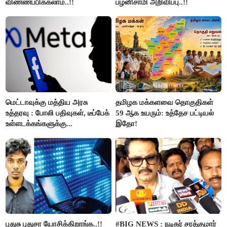
விண்ணப்பிக்கலாம்..!!
பழனிசாமி அறிவிப்பு..!!
மெட்டாவுக்கு மத்திய அரசு
தமிழக மக்களவை தொகுதிகள்
உத்தரவு : போலி பதிவுகள், டீப்பேக்
59 ஆக உயரும்: உத்தேச பட்டியல்
உள்ளடக்கங்களுக்கு...
இதோ!
புதுசு புதுசா யோசிக்கிறாங்க..!!
#BIG NEWS : நடிகர் சரத்குமார்