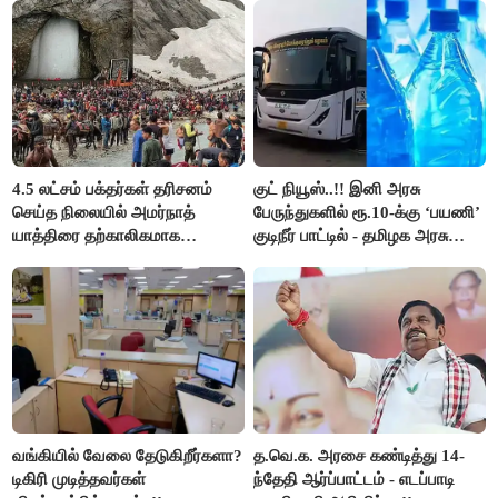
4.5 லட்சம் பக்தர்கள் தரிசனம்
குட் நியூஸ்..!! இனி அரசு
செய்த நிலையில் அமர்நாத்
பேருந்துகளில் ரூ.10-க்கு ‘பயணி’
யாத்திரை தற்காலிகமாக
குடிநீர் பாட்டில் - தமிழக அரசு
நிறுத்தம்..!!
அறிவிப்பு..!!
வங்கியில் வேலை தேடுகிறீர்களா?
த.வெ.க. அரசை கண்டித்து 14-
டிகிரி முடித்தவர்கள்
ந்தேதி ஆர்ப்பாட்டம் - எடப்பாடி