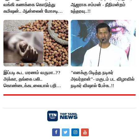
வங்கி கணக்கை கொடுத்து
ஆஜராக சம்மன் - நீதிமன்றம்
கமிஷன்.. ஆன்லைன் மோசடி
உத்தரவு..!!
கும்பலுக்கு உதவிய வாலிபர்
கைது..!!
இப்படி கூட மரணம் வருமா..??
"எனக்கு பிடித்த நடிகர்
அக்கா, தங்கை பலி..
அவர்தான்"- மகுடம் பட விழாவில்
கொண்டைக்கடலையால் பறிபோன
நடிகர் விஷால் பேச்சு..!!
உயிர்கள்..!!