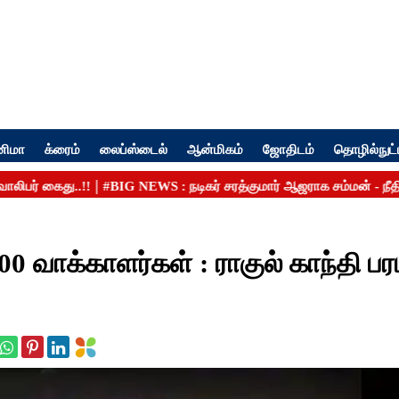
னிமா
க்ரைம்
லைப்ஸ்டைல்
ஆன்மிகம்
ஜோதிடம்
தொழில்நுட்
0 வாக்காளர்கள் : ராகுல் காந்தி பரப