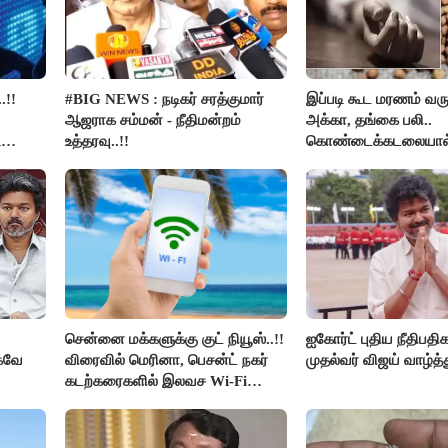
.!!
#BIG NEWS : நடிகர் சரத்குமார்
இப்படி கூட மரணம் வரு
ஆஜராக சம்மன் - நீதிமன்றம்
அக்கா, தங்கை பலி..
ி
உத்தரவு..!!
கொண்டைக்கடலையால
உயிர்கள்..!!
சென்னை மக்களுக்கு குட் நியூஸ்..!!
ஐகோர்ட் புதிய நீதிபதி
்கவே
விரைவில் மெரினா, பெசன்ட் நகர்
முதல்வர் விஜய் வாழ்த்த
கடற்கரைகளில் இலவச Wi-Fi
வசதி..!!
ர் -