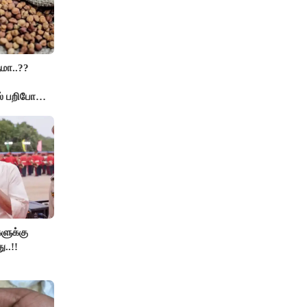
மா..??
் பறிபோன
களுக்கு
ு..!!