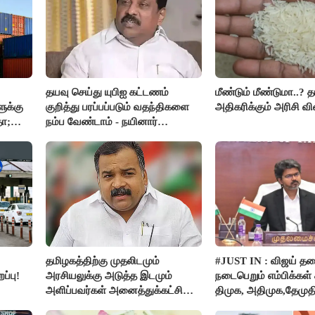
தயவு செய்து யுபிஐ கட்டணம்
மீண்டும் மீண்டுமா..? 
ுக்கு
குறித்து பரப்பப்படும் வதந்திகளை
அதிகரிக்கும் அரிசி வி
தா;
நம்ப வேண்டாம் - நயினார்
நாகேந்திரன்..!!
தமிழகத்திற்கு முதலிடமும்
#JUST IN : விஜய் த
ப்பு!
அரசியலுக்கு அடுத்த இடமும்
நடைபெறும் எம்பிக்கள் க
அளிப்பவர்கள் அனைத்துக்கட்சி
திமுக, அதிமுக,தேமுத
கூட்டத்தில் நிச்சயம் பங்கேற்பார்கள்
புறக்கணிப்பு..!