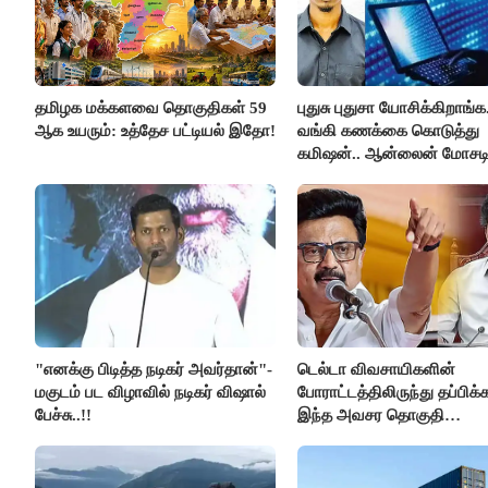
தமிழக மக்களவை தொகுதிகள் 59
புதுசு புதுசா யோசிக்கிறாங்க.
ஆக உயரும்: உத்தேச பட்டியல் இதோ!
வங்கி கணக்கை கொடுத்து
கமிஷன்.. ஆன்லைன் மோசட
கும்பலுக்கு உதவிய வாலிபர்
கைது..!!
"எனக்கு பிடித்த நடிகர் அவர்தான்"-
டெல்டா விவசாயிகளின்
மகுடம் பட விழாவில் நடிகர் விஷால்
போராட்டத்திலிருந்து தப்பிக
பேச்சு..!!
இந்த அவசர தொகுதி
மறுவரையறை நாடகத்தை
அரங்கேற்றுகிறார் முதலமைச்ச
திமுக ஐடி விங்..!!