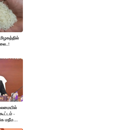
தமிழகத்தில்
லை..!
லைமையில்
ூட்டம் -
ிக மநீம