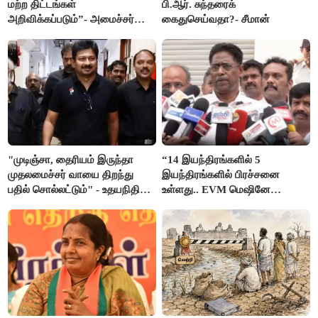
மற்ற திட்டங்கள்
பி.ஆர். சுந்தரைக்
அறிவிக்கப்படும்”- அமைச்சர்
கைதுசெய்வதா?- சீமான்
நிர்மல்குமார் விளக்கம்
"முடிஞ்சா, தைரியம் இருந்தா
“14 இயந்திரங்களில் 5
முதலமைச்சர் வாயை திறந்து
இயந்திரங்களில் பிரச்சனை
பதில் சொல்லட்டும்" - உதயநிதி
உள்ளது.. EVM மெஷினே
ஸ்டாலின்
பிரச்சனையா இருக்கு”- என்.ஆர்.
இளங்கோ