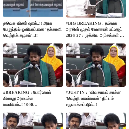
தவெக-வினர் ஷாக்..!! அரசு
#BIG BREAKING : தவெக
பேருந்தில் ஒளிபரப்பான ‘தக்காளி
அரசின் முதல் வேளாண் பட்ஜெட்
வெற்றிக் கழகம்’..!!
2026-27 : முக்கிய அம்சங்கள் ஓர்
பார்வை..!
#BREAKING : போர்வெல் –
#JUST IN : ‘விவசாயம் காக்க’
கிணறு அமைக்க
‘வெற்றி வான்மகள்’ திட்டம்
மானியம்..! 1000
உருவாக்கப்படும்..!
விவசாயிகளுக்கு மானியத்தில்
பம்புசெட் வழங்கப்படும்..!