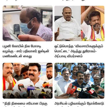
எம்.ஆர்.கே.பன்னீர்செல்வம்
பழனி கோயில் நில மோசடி
ஒட்டுமொத்த ‘விவசாயிகளுக்கும்
வழக்கு - சார் பதிவாளர் ஜஸ்டின்
மொட்டை’ அடித்து துரோகம்-
மணிகண்டன் கைது
அப்பாவு விமர்சனம்
“நிதி நிலைமை சரியான பிறகு
அரசியல் பழிவாங்கும் நோக்கோடு