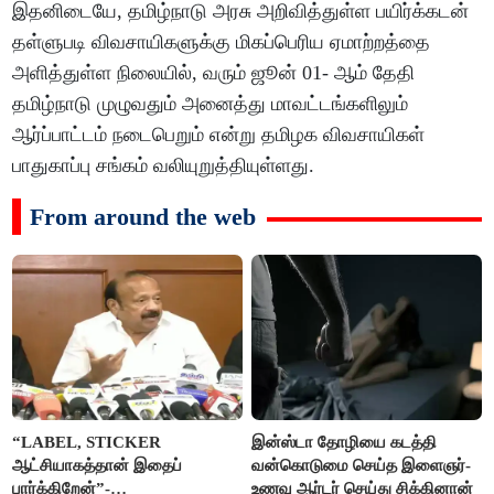
இதனிடையே, தமிழ்நாடு அரசு அறிவித்துள்ள பயிர்க்கடன்
தள்ளுபடி விவசாயிகளுக்கு மிகப்பெரிய ஏமாற்றத்தை
அளித்துள்ள நிலையில், வரும் ஜூன் 01- ஆம் தேதி
தமிழ்நாடு முழுவதும் அனைத்து மாவட்டங்களிலும்
ஆர்ப்பாட்டம் நடைபெறும் என்று தமிழக விவசாயிகள்
பாதுகாப்பு சங்கம் வலியுறுத்தியுள்ளது.
From around the web
“LABEL, STICKER
இன்ஸ்டா தோழியை கடத்தி
ஆட்சியாகத்தான் இதைப்
வன்கொடுமை செய்த இளைஞர்-
பார்க்கிறேன்”-
உணவு ஆர்டர் செய்து சிக்கினான்