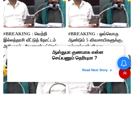
#BREAKING : வெற்றி
#BREAKING : ஒவ்வொரு
இல்லத்தரசி வீட்டுத் தோட்டம்
ஆண்டும் 5 விவசாயிகளுக்கு
அறிமுகம் - வேளாண் பட்ஜெட்டில்
நம்மாழ்வார் விருது
அறிவிப்பு..!
வழங்கப்படும்..!
#BREAKING : அஞ்சலை
#BREAKING : ஆதிதிராவிடர் –
அம்மாள் பெயரில் விருது -
பழங்குடியினருக்கு 20 சதவீதம்
அமைச்சர் வினோத்..! முதல் பரிசு
கூடுதல் மானியம்..!
ரூ.2.50 லட்சம் வழங்கப்படும்..!