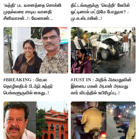
'கத்தி' பட வசனத்தை சொல்லி
திட்டங்களுக்கு 'வெற்றி' லேபிள்
முதல்வரை சாடிய வானதி
ஒட்டினால் மட்டுமே போதுமா? -
சீனிவாசன்..!: வேளாண்
மு.க.ஸ்டாலின்..!
பட்ஜெட்டுக்கு பாஜக கடும்
எதிர்ப்பு!
#BREAKING : பிரபல
#JUST IN : அதிக் அகமதுவின்
தொழிலதிபர் பி.ஆர்.சுந்தர்
இளைய மகன் அபான் அகமது
பெங்களூருவில் கைது..!
கார் விபத்தில் உயிரிழப்பு..!