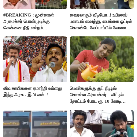
#BREAKING : முன்னாள்
வைரலாகும் வீடியோ..! உயிரைப்
அமைச்சர் பொன்முடிக்கு
பணயம் வைத்து, பைக்கை ஓட்டிக்
சென்னை நீதிமன்றம்
கொண்டே லேப்டாப்பில் வேலை
பிடிவாரண்ட்..!
பார்த்த நபர்..!
விவசாயிகளை ஏமாற்றி உள்ளது
பெண்களுக்கு குட் நியூஸ்
இந்த அரசு - இ.பி.எஸ்..!
சொன்ன அமைச்சர்... வீட்டில்
தோட்டம் போட ரூ. 10 கோடி
நிதி..!