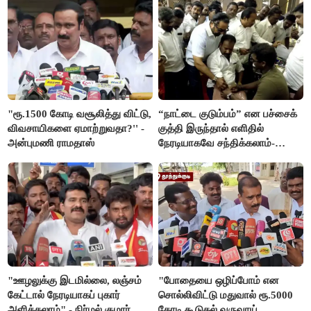
"ரூ.1500 கோடி வசூலித்து விட்டு,
“நாட்டை குடும்பம்” என பச்சைக்
விவசாயிகளை ஏமாற்றுவதா?'' -
குத்தி இருந்தால் எளிதில்
அன்புமணி ராமதாஸ்
நேரடியாகவே சந்திக்கலாம்-
சரத்குமார்
"ஊழலுக்கு இடமில்லை, லஞ்சம்
"போதையை ஒழிப்போம் என
கேட்டால் நேரடியாகப் புகார்
சொல்லிவிட்டு மதுவால் ரூ.5000
அளிக்கலாம்" - நிர்மல் குமார்
கோடி கூடுதல் வருவாய்