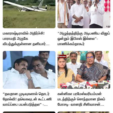
மகாராஷ்டிராவில் அதிர்ச்சி!
"அழுத்தத்திற்கு அடிபணிய விஜய்
பாராமதி அருகே
ஒன்றும் இபிஎஸ் இல்லை"-
விபத்துக்குள்ளான தனியார்
மாணிக்கம்தாகூர்
பயிற்சி விமானம்
“தவறான முடிவுகளால் தொடர்
கன்னிகா பரமேஸ்வரியம்மன்
தோல்வி! தவெகவுடன் கூட்டணி
மடத்திற்குச் சொந்தமான நிலம்
வாய்ப்பை பயன்படுத்தல” -
மோசடி- வானதி சீனிவாசன்
இபிஎஸ் மீது சரமாரி குற்றச்சாட்டு
கண்டனம்