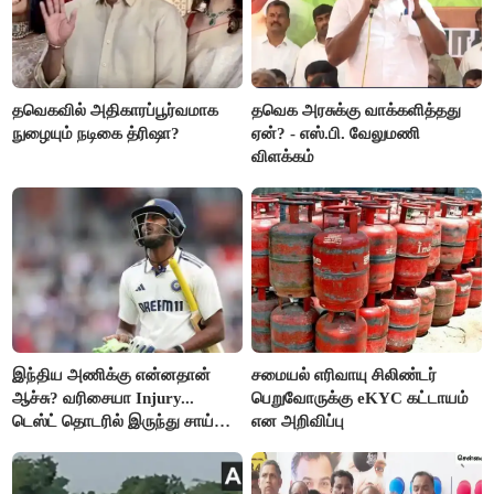
தவெகவில் அதிகாரப்பூர்வமாக
தவெக அரசுக்கு வாக்களித்தது
நுழையும் நடிகை த்ரிஷா?
ஏன்? - எஸ்.பி. வேலுமணி
விளக்கம்
இந்திய அணிக்கு என்னதான்
சமையல் எரிவாயு சிலிண்டர்
ஆச்சு? வரிசையா Injury...
பெறுவோருக்கு eKYC கட்டாயம்
டெஸ்ட் தொடரில் இருந்து சாய்
என அறிவிப்பு
சுதர்சனும் விலகல்