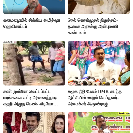
கனமழையில் சிக்கிய அமித்ஷா
நெல் கொள்முதல் நிறுத்தம்-
ஹெலிகாப்டர்
தவெக அரசுக்கு அன்புமணி
கண்டனம்
கண் முன்னே வெட்டப்பட்ட
சமூக நீதி பேசும் DMK கடந்த
மரங்களை கட்டி அணைத்தபடி
ஆட்சியில் ஊழல் செய்தனர்-
கதறி அழுத பெண்- வீடியோ
அமைச்சர் அருண்ராஜ்
வைரல்