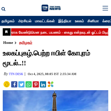
தமிழகம்
அரசியல்
மாவட்டங்கள்
இந்தியா
உலகம்
சினிமா
க்ரைம
Home
தமிழகம்
உலகப்புகழ்.பெற்ற ஈபிள் கோபுரம்
மூடல்..!!
By
Oct 4, 2025, 08:05 IST
2:35:34 AM
TTN DESK