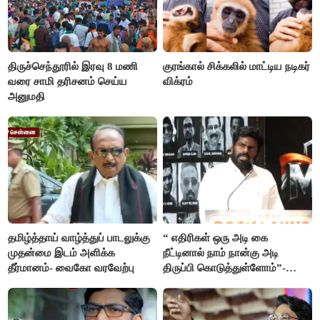
திருச்செந்தூரில் இரவு 8 மணி
குரங்கால் சிக்கலில் மாட்டிய நடிகர்
வரை சாமி தரிசனம் செய்ய
விக்ரம்
அனுமதி
தமிழ்த்தாய் வாழ்த்துப் பாடலுக்கு
“ எதிரிகள் ஒரு அடி கை
முதன்மை இடம் அளிக்க
நீட்டினால் நாம் நான்கு அடி
தீர்மானம்- வைகோ வரவேற்பு
திருப்பி கொடுத்துள்ளோம்”-
அண்ணாமலை