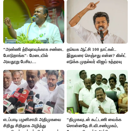
“அண்ணி த்ரிஷாவுக்காக சண்டை
தவெக ஆட்சி 100 நாட்கள்..
போடுறாங்க”- மேடையில்
இதுவரை செஞ்சது என்ன? லிஸ்ட்
அவதூறு பேசிய
எடுக்க முதல்வர் விஜய் உத்தரவு
ஆர்.பி.உதயகுமார் மீது புகார்
எடப்பாடி பழனிசாமி அதிமுகவை
“திமுகவுடன் கூட்டணி வைக்க
சிறிது சிறிதாக அழித்து
சொன்னதே சி.வி.சண்முகம்,