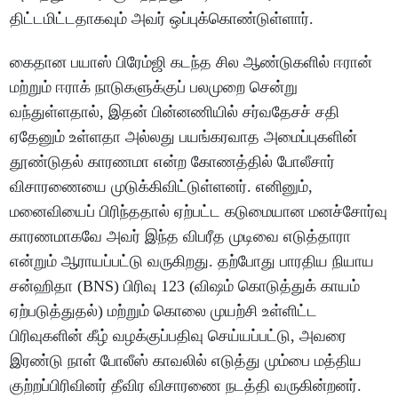
திட்டமிட்டதாகவும் அவர் ஒப்புக்கொண்டுள்ளார்.
கைதான பயாஸ் பிரேம்ஜி கடந்த சில ஆண்டுகளில் ஈரான்
மற்றும் ஈராக் நாடுகளுக்குப் பலமுறை சென்று
வந்துள்ளதால், இதன் பின்னணியில் சர்வதேசச் சதி
ஏதேனும் உள்ளதா அல்லது பயங்கரவாத அமைப்புகளின்
தூண்டுதல் காரணமா என்ற கோணத்தில் போலீசார்
விசாரணையை முடுக்கிவிட்டுள்ளனர். எனினும்,
மனைவியைப் பிரிந்ததால் ஏற்பட்ட கடுமையான மனச்சோர்வு
காரணமாகவே அவர் இந்த விபரீத முடிவை எடுத்தாரா
என்றும் ஆராயப்பட்டு வருகிறது. தற்போது பாரதிய நியாய
சன்ஹிதா (BNS) பிரிவு 123 (விஷம் கொடுத்துக் காயம்
ஏற்படுத்துதல்) மற்றும் கொலை முயற்சி உள்ளிட்ட
பிரிவுகளின் கீழ் வழக்குப்பதிவு செய்யப்பட்டு, அவரை
இரண்டு நாள் போலீஸ் காவலில் எடுத்து மும்பை மத்திய
குற்றப்பிரிவினர் தீவிர விசாரணை நடத்தி வருகின்றனர்.