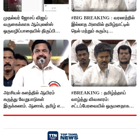
முதல்வர் ஜோசப் விஜய்
#BIG BREAKING : வரலாற்றில்
வருகைக்காக ஆம்புலன்ஸ்
இல்லாத அளவில் தமிழ்நாட்டில்
ஒருவழிப்பாதையில் திருப்பி
நெல் மற்றும் கரும்பு
விடப்பட்டதா? உண்மை இது
கொள்முதலுக்கான
தான்..!
ஊக்கத்தொகையை உயர்த்த
முடிவு - முதலமைச்சர் விஜய்
அறிவிப்பு..!
அரசியல் களத்தில் ஆயிரம்
#BREAKING : தமிழ்த்தாய்
கருத்து வேறுபாடுகள்
வாழ்த்து விவகாரம்:
இருக்கலாம். ஆனால், தமிழ் என்று
சட்டப்பேரவையில் ஒருமனதாக
வரும்போது நாம் அனைவரும்
நிறைவேற்றம்
தமிழர்கள் - எடப்பாடி பழனிசாமி..!