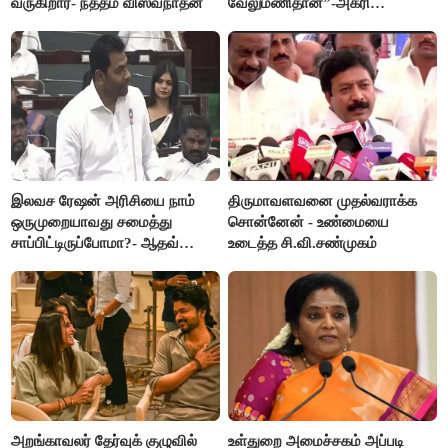
வருகிறார்- நத்தம் விஸ்வநாதன்
வேலுமணிதான்”-அக்ரி
கிருஷ்ணமூர்த்தி
இலவச ரேஷன் அரிசியை நாம்
திருமாவளவனை முதல்வராக்க
ஒருமுறையாவது சமைத்து
சொன்னேன் - உண்மையை
சாப்பிட்டிருப்போமா?- ஆதவ்
உடைத்த சி.வி.சண்முகம்
அர்ஜூனா
அறங்காவலர் தேர்வுக் குழுவில்
உள்துறை அமைச்சகம் அப்படி