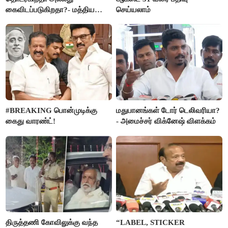
கைவிடப்படுகிறதா?- மத்திய
செய்யலாம்
அரசு விளக்கம்
#BREAKING பொன்முடிக்கு
மதுபானங்கள் டோர் டெலிவரியா?
கைது வாரண்ட்!
- அமைச்சர் விக்னேஷ் விளக்கம்
திருத்தணி கோவிலுக்கு வந்த
“LABEL, STICKER