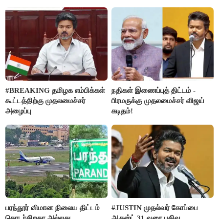
வன்கொடுமை செய்து கொலை
செய்த கொடூரம்
#BREAKING தமிழக எம்பிக்கள்
நதிகள் இணைப்புத் திட்டம் -
கூட்டத்திற்கு முதலமைச்சர்
பிரமருக்கு முதலமைச்சர் விஜய்
அழைப்பு
கடிதம்!
பரந்தூர் விமான நிலைய திட்டம்
#JUSTIN முதல்வர் கோப்பை
தொடர்கிறதா அல்லது
ஆகஸ்ட் 31 வரை பதிவு