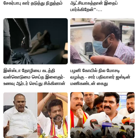
சேகர்பாபு கார் தடுத்து நிறுத்தம்
ஆட்சியாகத்தான் இதைப்
பார்க்கிறேன்”-
எம்.ஆர்.கே.பன்னீர்செல்வம்
இன்ஸ்டா தோழியை கடத்தி
பழனி கோயில் நில மோசடி
வன்கொடுமை செய்த இளைஞர்-
வழக்கு - சார் பதிவாளர் ஜஸ்டின்
உணவு ஆர்டர் செய்து சிக்கினான்
மணிகண்டன் கைது