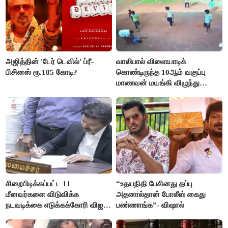
அஜித்தின் 'டேர் டெவில்' ப்ரீ-
வாலிபால் விளையாடிக்
பிசினஸ் ரூ.185 கோடி?
கொண்டிருந்த 10ஆம் வகுப்பு
மாணவன் மயங்கி விழுந்து
உயிரிழப்பு
சிறைபிடிக்கப்பட்ட 11
“உதயநிதி பேசினது தப்பு
மீனவர்களை விடுவிக்க
அதனால்தான் போலீஸ் கைது
நடவடிக்கை எடுக்கக்கோரி விஜய்
பண்ணாங்க”- விஷால்
கடிதம்