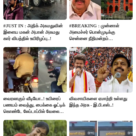
#JUST IN : அதிக் அகமதுவின்
#BREAKING : முன்னாள்
இளைய மகன் அபான் அகமது
அமைச்சர் பொன்முடிக்கு
கார் விபத்தில் உயிரிழப்பு..!
சென்னை நீதிமன்றம்
பிடிவாரண்ட்..!
வைரலாகும் வீடியோ..! உயிரைப்
விவசாயிகளை ஏமாற்றி உள்ளது
பணயம் வைத்து, பைக்கை ஓட்டிக்
இந்த அரசு - இ.பி.எஸ்..!
கொண்டே லேப்டாப்பில் வேலை
பார்த்த நபர்..!