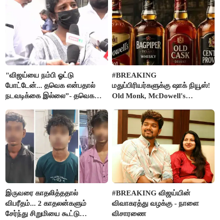
"விஜய்யை நம்பி ஓட்டு
#BREAKING
போட்டேன்... தவெக என்பதால்
மதுப்பிரியர்களுக்கு ஷாக் நியூஸ்!
நடவடிக்கை இல்லை”- தவெக
Old Monk, McDowell's
நிர்வாகியால் பாதிக்கப்பட்ட பெண்
மதுபானங்களை விற்பனை செய்ய
கதறல்
FSSAI தடை
இருவரை காதலித்ததால்
#BREAKING விஜய்யின்
விபரீதம்... 2 காதலன்களும்
விவாகரத்து வழக்கு - நாளை
சேர்ந்து சிறுமியை கூட்டு
விசாரணை