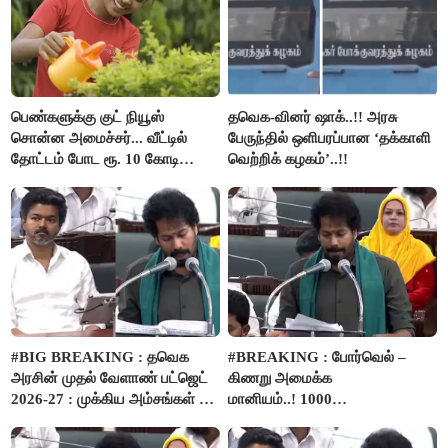
பெண்களுக்கு குட் நியூஸ்
தவெக-வினர் ஷாக்..!! அரசு
சொன்ன அமைச்சர்... வீட்டில்
பேருந்தில் ஒளிபரப்பான ‘தக்காளி
தோட்டம் போட ரூ. 10 கோடி
வெற்றிக் கழகம்’..!!
நிதி..!
#BIG BREAKING : தவெக
#BREAKING : போர்வெல் –
அரசின் முதல் வேளாண் பட்ஜெட்
கிணறு அமைக்க
2026-27 : முக்கிய அம்சங்கள் ஓர்
மானியம்..! 1000
பார்வை..!
விவசாயிகளுக்கு மானியத்தில்
பம்புசெட் வழங்கப்படும்..!