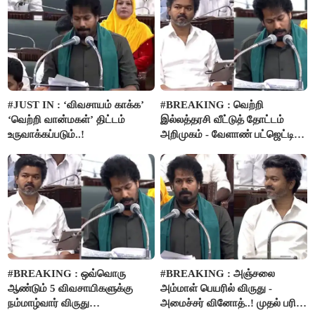
#JUST IN : ‘விவசாயம் காக்க’
#BREAKING : வெற்றி
‘வெற்றி வான்மகள்’ திட்டம்
இல்லத்தரசி வீட்டுத் தோட்டம்
உருவாக்கப்படும்..!
அறிமுகம் - வேளாண் பட்ஜெட்டில்
அறிவிப்பு..!
#BREAKING : ஒவ்வொரு
#BREAKING : அஞ்சலை
ஆண்டும் 5 விவசாயிகளுக்கு
அம்மாள் பெயரில் விருது -
நம்மாழ்வார் விருது
அமைச்சர் வினோத்..! முதல் பரிசு