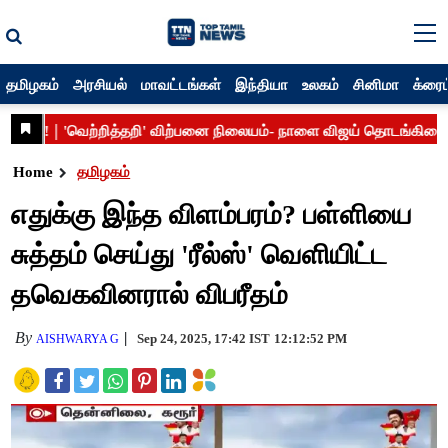
தமிழகம்
அரசியல்
மாவட்டங்கள்
இந்தியா
உலகம்
சினிமா
க்ரைம
Home
தமிழகம்
எதுக்கு இந்த விளம்பரம்? பள்ளியை
சுத்தம் செய்து 'ரீல்ஸ்' வெளியிட்ட
தவெகவினரால் விபரீதம்
By
Sep 24, 2025, 17:42 IST
12:12:52 PM
AISHWARYA G