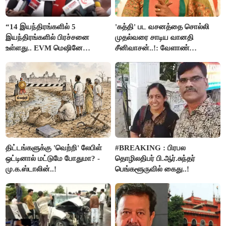
“14 இயந்திரங்களில் 5
'கத்தி' பட வசனத்தை சொல்லி
இயந்திரங்களில் பிரச்சனை
முதல்வரை சாடிய வானதி
உள்ளது.. EVM மெஷினே
சீனிவாசன்..!: வேளாண்
பிரச்சனையா இருக்கு”- என்.ஆர்.
பட்ஜெட்டுக்கு பாஜக கடும்
இளங்கோ
எதிர்ப்பு!
திட்டங்களுக்கு 'வெற்றி' லேபிள்
#BREAKING : பிரபல
ஒட்டினால் மட்டுமே போதுமா? -
தொழிலதிபர் பி.ஆர்.சுந்தர்
மு.க.ஸ்டாலின்..!
பெங்களூருவில் கைது..!