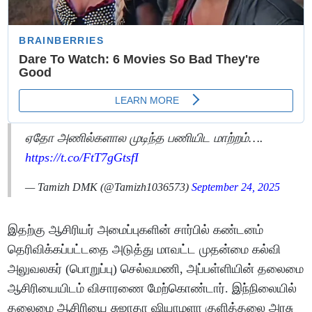
ஏதோ அணில்களால முடிந்த பணியிட மாற்றம்….
https://t.co/FtT7gGtsfI
— Tamizh DMK (@Tamizh1036573)
September 24, 2025
இதற்கு ஆசிரியர் அமைப்புகளின் சார்பில் கண்டனம்
தெரிவிக்கப்பட்டதை அடுத்து மாவட்ட முதன்மை கல்வி
அலுவலகர் (பொறுப்பு) செல்வமணி, அப்பள்ளியின் தலைமை
ஆசிரியையிடம் விசாரணை மேற்கொண்டார். இந்நிலையில்
தலைமை ஆசிரியை சுஜாதா ஷியாமளா குளித்தலை அரசு