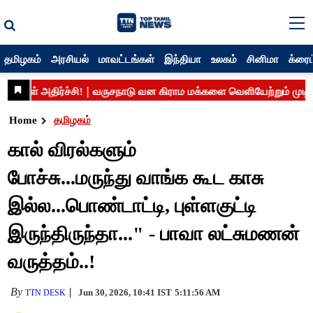
தமிழகம்
அரசியல்
மாவட்டங்கள்
இந்தியா
உலகம்
சினிமா
க்ரைம
Home
தமிழகம்
கால் விரல்களும்
போச்சு...மருந்து வாங்க கூட காசு
இல்ல...பொண்டாட்டி, புள்ளகுட்டி
இருந்திருந்தா..." - பாவா லட்சுமணன்
வருத்தம்..!
By
Jun 30, 2026, 10:41 IST
5:11:56 AM
TTN DESK