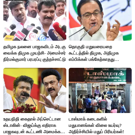
தமிழக நலனை பாஜகவிடம் அடகு
தொகுதி மறுவரையறை
வைக்க திமுக முயற்சி- அமைச்சர்
கூட்டத்தில் திமுக, அதிமுக
நிர்மல்குமார் பரபரப்பு குற்றச்சாட்டு
எம்பிக்கள் பங்கேற்காதது
வருத்தமளிக்கிறது- ப.சிதம்பரம்
உதயநிதி கைதால் அப்செட்டான
டாஸ்மாக் கடைகளில்
ஸ்டாலின்- விஜய்க்கு எதிராக
மதுபானங்கள் விலை உயர்வு?
பாஜகவுடன் கூட்டணி அமைக்க
அதிர்ச்சியில் மதுப் பிரியர்கள்!