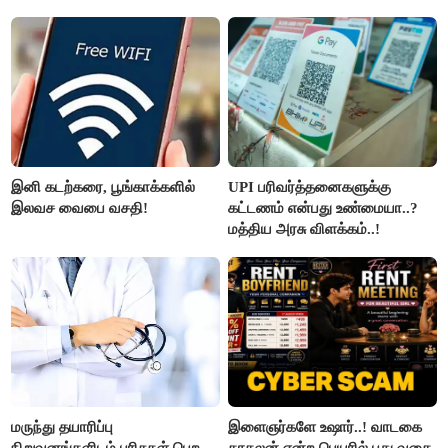
திட்டம்
இனி கடற்கரை, பூங்காக்களில்
UPI பரிவர்த்தனைகளுக்கு
இலவச வைபை வசதி!
கட்டணம் என்பது உண்மையா..?
மத்திய அரசு விளக்கம்..!
மருந்து தயாரிப்பு
இளைஞர்களே உஷார்..! வாடகை
நிறுவனங்களிடம் பரிசுகள் பெற
காதலன் என்ற பெயரில் புது வகை