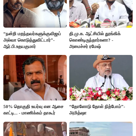
“நன்றி மறந்தவர்களுக்குவிஜய்
தி.மு.க. ஆட்சியில் தூங்கிக்
அல்வா கொடுத்துவிட்டார்”-
கொண்டிருந்தார்களா? -
ஆர்.பி.உதயகுமார்
அமைச்சர் ரமேஷ்
50% தொகுதி உயர்வு என ஆசை
“தோளோடு தோள் நிற்போம்”-
காட்டி... - மாணிக்கம் தாகூர்
அமித்ஷா