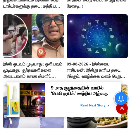
டாக்டர்களுக்கு தடை; மத்திய
மோசடி..!
அரசு உத்தரவு..!
இனி ஓடவும் முடியாது; ஒளியவும்
09-08-2026 - இன்றைய
முடியாது; குற்றவாளிகளை
ராசிபலன்: இன்று காரிய தடை
அடையாளம் காண ஸ்மார்ட்
நீங்கும். வாழ்க்கை வளம் பெறும்.
கண்ணாடிகளை பயன்படுத்த
எதிரில் இருப்பவர்களை
போலீசார் முடிவு..!
எடைபோடுவது நல்லது..!
வருசநாடு வன கிராம மக்களை
வெளியேற்றும் முடிவை கைவிட
வேண்டும்- சீமான்