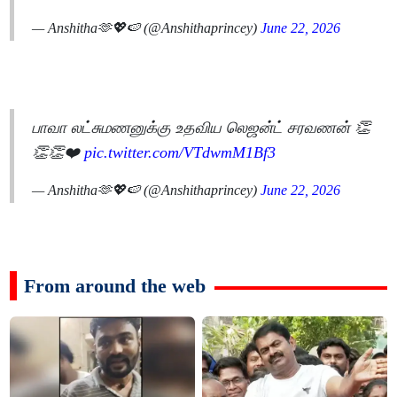
— Anshitha🫶💖🍉 (@Anshithaprincey)
June 22, 2026
பாவா லட்சுமணனுக்கு உதவிய லெஜன்ட் சரவணன் 👏
👏👏❤️
pic.twitter.com/VTdwmM1Bf3
— Anshitha🫶💖🍉 (@Anshithaprincey)
June 22, 2026
From around the web