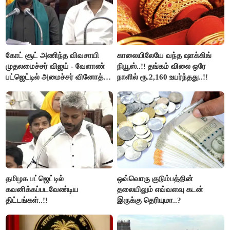
கோட் சூட் அணிந்த விவசாயி
காலையிலேயே வந்த ஷாக்கிங்
முதலமைச்சர் விஜய் - வேளாண்
நியூஸ்..!! தங்கம் விலை ஒரே
பட்ஜெட்டில் அமைச்சர் வினோத்
நாளில் ரூ.2,160 உயர்ந்தது..!!
பெருமிதம்..!
தமிழக பட்ஜெட்டில்
ஒவ்வொரு குடும்பத்தின்
கவனிக்கப்படவேண்டிய
தலையிலும் எவ்வளவு கடன்
திட்டங்கள்..!!
இருக்கு தெரியுமா..?