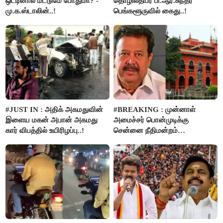
ஒட்டினால் மட்டுமே போதுமா? -
தொழிலதிபர் பி.ஆர்.சுந்தர்
மு.க.ஸ்டாலின்..!
பெங்களூருவில் கைது..!
#JUST IN : அதிக் அகமதுவின்
#BREAKING : முன்னாள்
இளைய மகன் அபான் அகமது
அமைச்சர் பொன்முடிக்கு
கார் விபத்தில் உயிரிழப்பு..!
சென்னை நீதிமன்றம்
பிடிவாரண்ட்..!