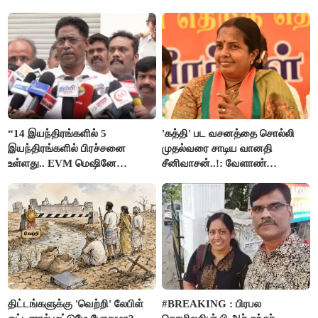
ஸ்டாலின்
“14 இயந்திரங்களில் 5
'கத்தி' பட வசனத்தை சொல்லி
இயந்திரங்களில் பிரச்சனை
முதல்வரை சாடிய வானதி
உள்ளது.. EVM மெஷினே
சீனிவாசன்..!: வேளாண்
பிரச்சனையா இருக்கு”- என்.ஆர்.
பட்ஜெட்டுக்கு பாஜக கடும்
இளங்கோ
எதிர்ப்பு!
திட்டங்களுக்கு 'வெற்றி' லேபிள்
#BREAKING : பிரபல