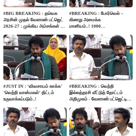
#BIG BREAKING : தவெக
#BREAKING : போர்வெல் –
அரசின் முதல் வேளாண் பட்ஜெட்
கிணறு அமைக்க
2026-27 : முக்கிய அம்சங்கள் ஓர்
மானியம்..! 1000
பார்வை..!
விவசாயிகளுக்கு மானியத்தில்
பம்புசெட் வழங்கப்படும்..!
#JUST IN : ‘விவசாயம் காக்க’
#BREAKING : வெற்றி
‘வெற்றி வான்மகள்’ திட்டம்
இல்லத்தரசி வீட்டுத் தோட்டம்
உருவாக்கப்படும்..!
அறிமுகம் - வேளாண் பட்ஜெட்டில்
அறிவிப்பு..!