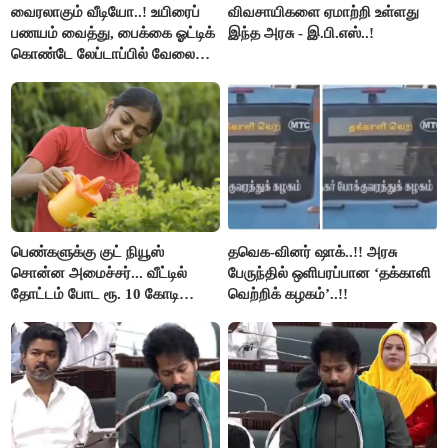
வைரலாகும் வீடியோ..! உயிரைப்
விவசாயிகளை ஏமாற்றி உள்ளது
பணயம் வைத்து, பைக்கை ஓட்டிக்
இந்த அரசு - இ.பி.எஸ்..!
கொண்டே லேப்டாப்பில் வேலை
பார்த்த நபர்..!
பெண்களுக்கு குட் நியூஸ்
தவெக-வினர் ஷாக்..!! அரசு
சொன்ன அமைச்சர்... வீட்டில்
பேருந்தில் ஒளிபரப்பான ‘தக்காளி
தோட்டம் போட ரூ. 10 கோடி
வெற்றிக் கழகம்’..!!
நிதி..!