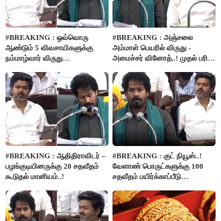
#BREAKING : ஒவ்வொரு
#BREAKING : அஞ்சலை
ஆண்டும் 5 விவசாயிகளுக்கு
அம்மாள் பெயரில் விருது -
நம்மாழ்வார் விருது
அமைச்சர் வினோத்..! முதல் பரிசு
வழங்கப்படும்..!
ரூ.2.50 லட்சம் வழங்கப்படும்..!
#BREAKING : ஆதிதிராவிடர் –
#BREAKING : குட் நியூஸ்..!
பழங்குடியினருக்கு 20 சதவீதம்
வேளாண் பொருட்களுக்கு 100
கூடுதல் மானியம்..!
சதவீதம் பயிர்க்காப்பீடு
வழங்கபடும் - அமைச்சர்
வினோத்..!