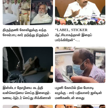
திருத்தணி கோவிலுக்கு வந்த
“LABEL, STICKER
சேகர்பாபு கார் தடுத்து நிறுத்தம்
ஆட்சியாகத்தான் இதைப்
பார்க்கிறேன்”-
எம்.ஆர்.கே.பன்னீர்செல்வம்
இன்ஸ்டா தோழியை கடத்தி
பழனி கோயில் நில மோசடி
வன்கொடுமை செய்த இளைஞர்-
வழக்கு - சார் பதிவாளர் ஜஸ்டின்
உணவு ஆர்டர் செய்து சிக்கினான்
மணிகண்டன் கைது