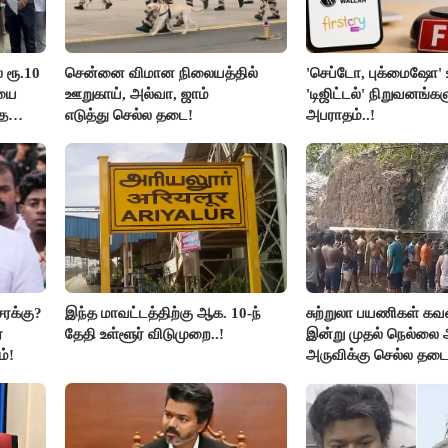
் ரூ.10
சென்னை விமான நிலையத்தில்
'செப்டோ, புக்மைஷோ' உ
ியை
ஊறுகாய், அல்வா, ஜாம்
'டிஜிட்டல்' நிறுவனங்கள
்த
எடுத்து செல்ல தடை!
அபராதம்..!
சரக்கு?
இந்த மாவட்டத்திற்கு ஆக. 10-ந்
சுற்றுலா பயணிகள் கவன
்
தேதி உள்ளூர் விடுமுறை..!
இன்று முதல் நெல்லை 
்!
அருவிக்கு செல்ல தடை.