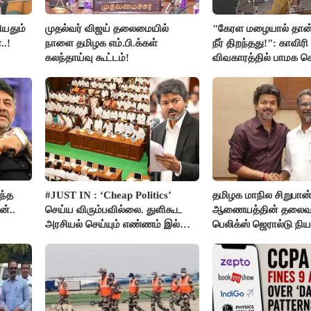
ியதும்
முதல்வர் விஜய் தலைமையில்
"கேரள மழையால் தான்
..!
நாளை தமிழக எம்.பி.க்கள்
நீர் திறந்தது!": காவிரி
கலந்தாய்வு கூட்டம்!
விவகாரத்தில் பாமக
அன்புமணி சாடல்!
ந்த
#JUST IN : ‘Cheap Politics’
தமிழக மாநில சிறுபான
்..
செய்ய விரும்பவில்லை. துளிகூட
ஆணையத்தின் தலைவ
அரசியல் செய்யும் எண்ணம் இல்லை
பெலிக்ஸ் ஜெரால்டு நி
- உதயநிதிக்கு முதல்வர் விஜய்
பதில்!