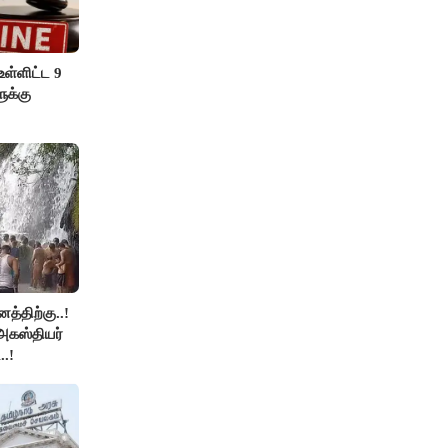
ள்ளிட்ட 9
ுக்கு
த்திற்கு..!
அகஸ்தியர்
.!