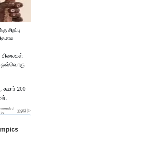
ு சிறப்பு
விதமாக
ட சிலைகள்
ம் ஒவ்வொரு
சுமார் 200
ர்.