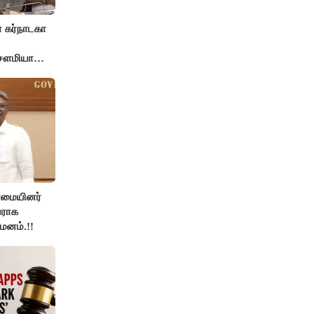
 கர்நாடகா
 சௌமியா
்மையினர்
ராக
யமனம்.!!