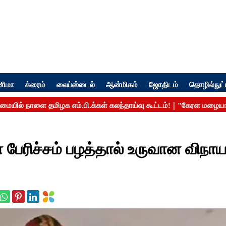
னிமா
க்ரைம்
லைப்ஸ்டைல்
ஆன்மிகம்
ஜோதிடம்
தொழில்நுட்
 பேரிச்சம் பழத்தால் உருவான விநாய