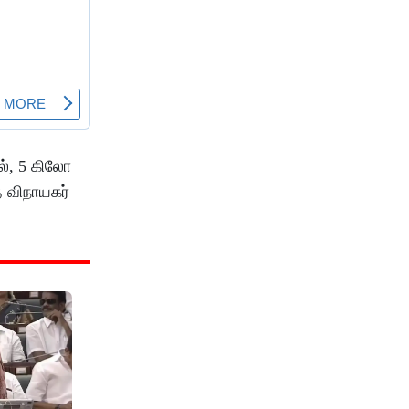
ல், 5 கிலோ
த விநாயகர்