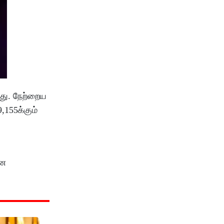
து. நேற்றைய
,155க்கும்
.
னை