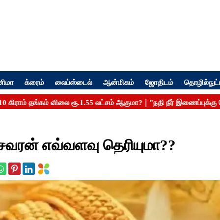
னிமா
க்ரைம்
லைப்ஸ்டைல்
ஆன்மிகம்
ஜோதிடம்
தொழில்நுட்
 சவரன் எவ்வளவு தெரியுமா??