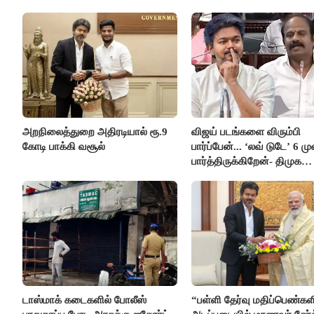
அறநிலைத்துறை அதிரடியால் ரூ.9
விஜய் படங்களை விரும்பி
கோடி பாக்கி வசூல்
பார்ப்பேன்... ‘லவ் டுடே’ 6 ம
பார்த்திருக்கிறேன்- திமுக
எம்.எல்.ஏ.நெகிழ்ச்சி
டாஸ்மாக் கடைகளில் போலீஸ்
“பள்ளி தேர்வு மதிப்பெண்கள