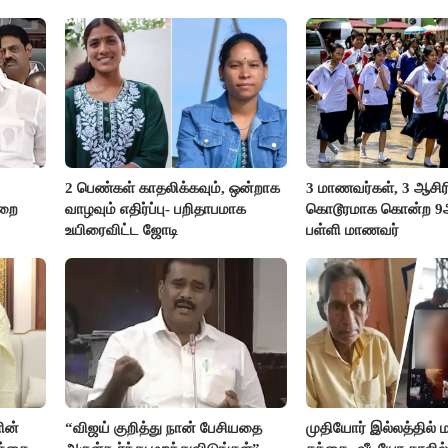
2 பெண்கள் காதலிக்கவும், ஒன்றாக
3 மாணவர்கள், 3 ஆசி
ுறை
வாழவும் எதிர்ப்பு- பறிதாபமாக
கொடூரமாக கொன்ற 9ஆம
உயிரைவிட்ட ஜோடி
பள்ளி மாணவர்
ின்
“விஜய் குறித்து நான் பேசியதை
முதியோர் இல்லத்தில