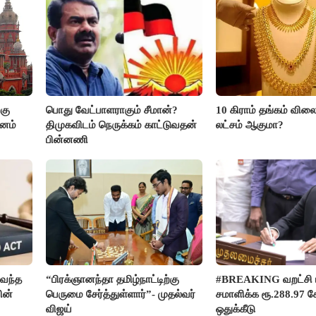
கு
பொது வேட்பாளராகும் சீமான்?
10 கிராம் தங்கம் விலை
மனம்
திமுகவிடம் நெருக்கம் காட்டுவதன்
லட்சம் ஆகுமா?
பின்னணி
வந்த
“பிரக்ஞானந்தா தமிழ்நாட்டிற்கு
#BREAKING வறட்சி 
ின்
பெருமை சேர்த்துள்ளார்”- முதல்வர்
சமாளிக்க ரூ.288.97 க
விஜய்
ஒதுக்கீடு