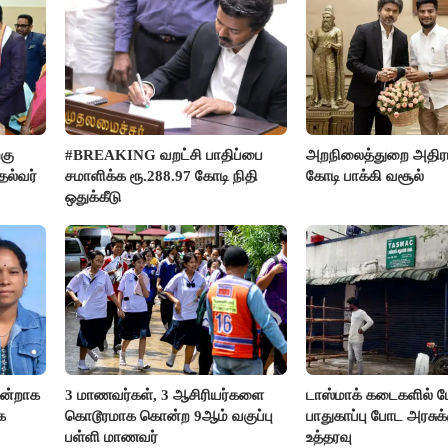
்கு
#BREAKING வறட்சி பாதிப்பை
அறநிலைத்துறை அதிரடி
தல்வர்
சமாளிக்க ரூ.288.97 கோடி நிதி
கோடி பாக்கி வசூல்
ஒதுக்கீடு
ஒன்றாக
3 மாணவர்கள், 3 ஆசிரியர்களை
டாஸ்மாக் கடைகளில் ப
க
கொடூரமாக கொன்ற 9ஆம் வகுப்பு
பாதுகாப்பு போட அரசுக்
பள்ளி மாணவர்
உத்தரவு