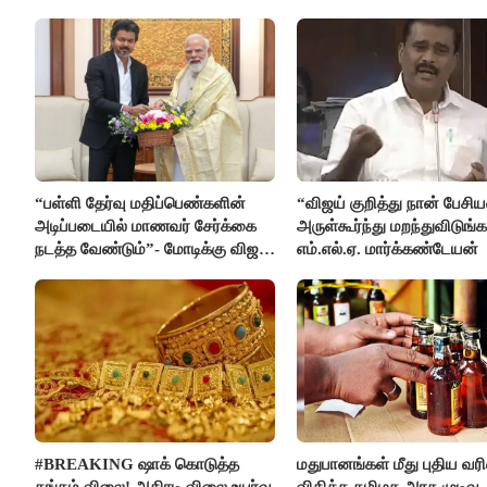
எம்.எல்.ஏ.நெகிழ்ச்சி
“பள்ளி தேர்வு மதிப்பெண்களின்
“விஜய் குறித்து நான் பேச
அடிப்படையில் மாணவர் சேர்க்கை
அருள்கூர்ந்து மறந்துவிடுங்க
நடத்த வேண்டும்”- மோடிக்கு விஜய்
எம்.எல்.ஏ. மார்க்கண்டேயன்
கடிதம்
#BREAKING ஷாக் கொடுத்த
மதுபானங்கள் மீது புதிய வ
தங்கம் விலை! அதிரடி விலை உயர்வு
விதிக்க தமிழக அரசு முடிவு