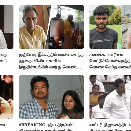
ியதை
முதியோர் இல்லத்தில் மரணமடைந்த
சமைக்காமல் ரீல்ஸ்
ள்”-
தந்தை- வீடியோ காலில்
போட்டுக்கொண்டிருந
இறுதிச்சடங்கில் கலந்து கொண்ட
கொலை செய்த கணவர்
மகள்கள்
ரியை
#BREAKING புதிய திருப்பம்!
லாட்டரி நிறுவனத்திடம்
விவாகரத்தை வாபஸ் வாங்கிய
திமுக ரூ.900 கோடி வா