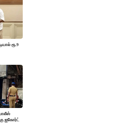
யால் ரூ.9
ோலீஸ்
கு ஐகோர்ட்