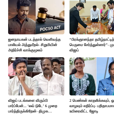
ஜனநாயகன் படத்தால் வெளிவந்த
“பிரக்ஞானந்தா தமிழ்நாட்டிற
பாலியல் அத்துமீறல்- சிறுமியின்
பெருமை சேர்த்துள்ளார்”- மு
அதிர்ச்சி வாக்குமூலம்
விஜய்
விஜய் படங்களை விரும்பி
2 பெண்கள் காதலிக்கவும், 
பார்ப்பேன்... ‘லவ் டுடே’ 6 முறை
வாழவும் எதிர்ப்பு- பறிதாபமா
பார்த்திருக்கிறேன்- திமுக
உயிரைவிட்ட ஜோடி