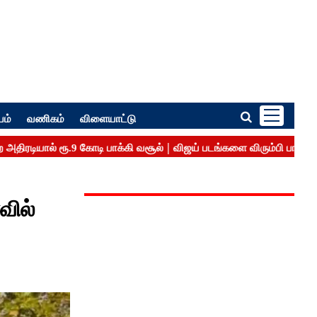
பம்
வணிகம்
விளையாட்டு
வில்