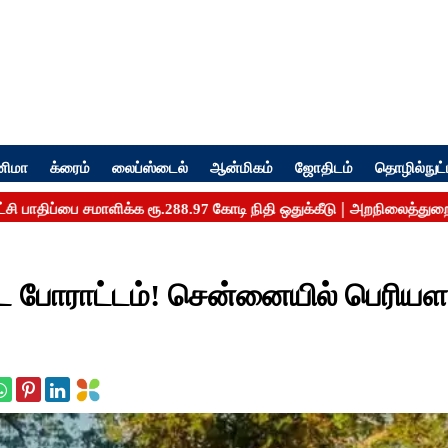
னிமா
க்ரைம்
லைப்ஸ்டைல்
ஆன்மிகம்
ஜோதிடம்
தொழில்நுட்
ட போராட்டம்! சென்னையில் பெரியள