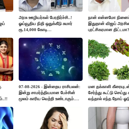
அரசு ஊழியர்கள் பேரதிர்ச்சி..!
நான் என்னமோ நினைச்
ஜய்
ஓய்வூதிய நிதி ஒதுக்கீடு சுமார்
இதுதான் விஜய் அரசின
ரூ.14,000 கோடி
புரட்சிகரமான திட்டமா?
குறைக்கப்பட்டுள்ளது..!
ஆர்.பி.உதயகுமார்..!
ு
07-08-2026 - இன்றைய ராசிபலன்:
மன தக்காளி கீரையுடன
இன்று சாமர்த்தியமான பேச்சின்
சேர்த்து கூட்டு செய்து ச
..!!
மூலம் காரிய வெற்றி உண்டாகும்.
வந்தால் எந்த நோய் ஓட
அடுத்தவரை நம்பி பொறுப்புகளை
?
ஒப்படைப்பதில் கவனம் தேவை..!