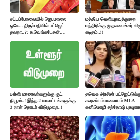
சட்டப்பேரவையில் ஜெபமாலை
மத்திய வெளியுறவுத்துறை
ஓகே... திருப்பதியில் பட்ஜெட்
மந்திரிக்கு முதலமைச்சர் வி
தவறா..?: சு.வெங்கடேசன்,
கடிதம்..!!
திருமாவளவனுக்கு தமிழிசை
கேள்வி..!
பள்ளி மாணவர்களுக்கு குட்
தவெக அரசின் பட்ஜெட்டுக்க
நியூஸ்..! இந்த 2 மாவட்டங்களுக்கு
கவுண்டம்பாளையம் MLA
3 நாள் தொடர் விடுமுறை..!
கனிமொழி சந்தோஷ் புகழாரம்