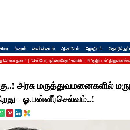
னிமா
க்ரைம்
லைப்ஸ்டைல்
ஆன்மிகம்
ஜோதிடம்
தொழில்நுட்
்கு..! அரசு மருத்துவமனைகளில் மரு
து - ஓ.பன்னீர்செல்வம்..!