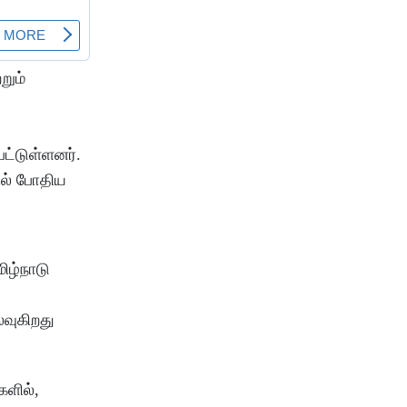
றும்
ட்டுள்ளனர்.
ில் போதிய
ிழ்நாடு
லவுகிறது
ளில்,