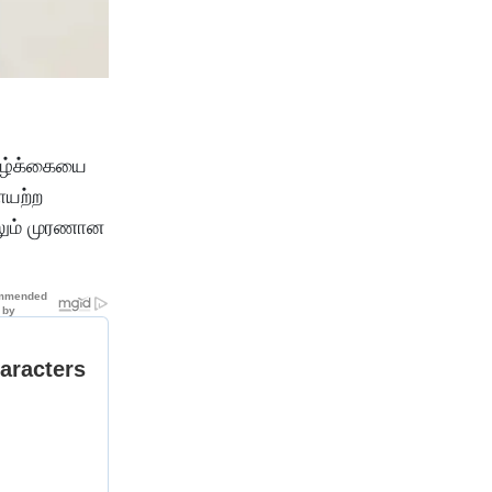
வாழ்க்கையை
ோயற்ற
ிலும் முரணான