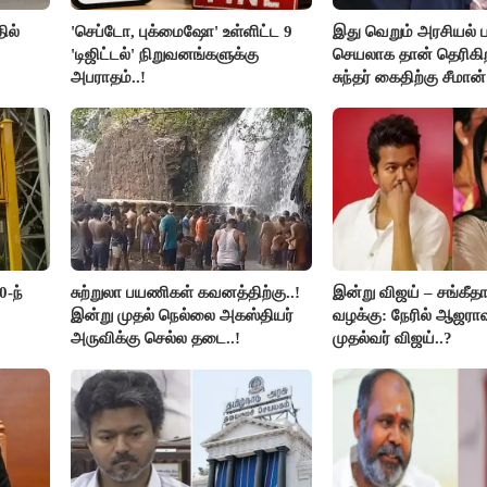
ில்
'செப்டோ, புக்மைஷோ' உள்ளிட்ட 9
இது வெறும் அரசியல் ப
'டிஜிட்டல்' நிறுவனங்களுக்கு
செயலாக தான் தெரிகிற
அபராதம்..!
சுந்தர் கைதிற்கு சீமான்
கண்டனம்..!
0-ந்
சுற்றுலா பயணிகள் கவனத்திற்கு..!
இன்று விஜய் – சங்கீத
இன்று முதல் நெல்லை அகஸ்தியர்
வழக்கு: நேரில் ஆஜரா
அருவிக்கு செல்ல தடை..!
முதல்வர் விஜய்..?