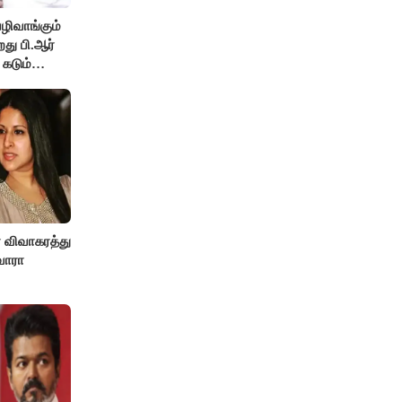
ழிவாங்கும்
து பி.ஆர்
 கடும்
ா விவாகரத்து
வாரா