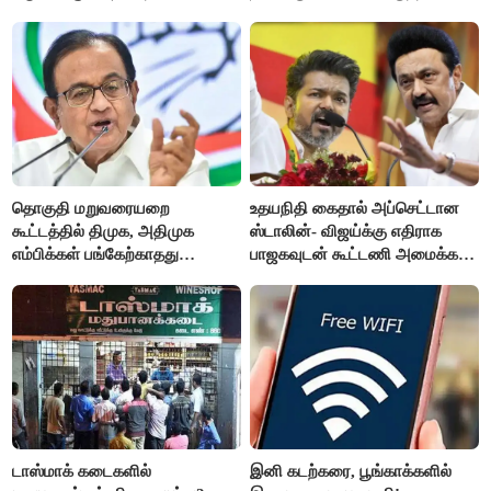
தொகுதி மறுவரையறை
உதயநிதி கைதால் அப்செட்டான
கூட்டத்தில் திமுக, அதிமுக
ஸ்டாலின்- விஜய்க்கு எதிராக
எம்பிக்கள் பங்கேற்காதது
பாஜகவுடன் கூட்டணி அமைக்க
வருத்தமளிக்கிறது- ப.சிதம்பரம்
திட்டம்
டாஸ்மாக் கடைகளில்
இனி கடற்கரை, பூங்காக்களில்