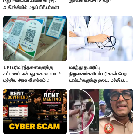
மதுபானங்கள் விலை உயர்வு?
இலவச வைபை வசதி!
அதிர்ச்சியில் மதுப் பிரியர்கள்!
UPI பரிவர்த்தனைகளுக்கு
மருந்து தயாரிப்பு
கட்டணம் என்பது உண்மையா..?
நிறுவனங்களிடம் பரிசுகள் பெற
மத்திய அரசு விளக்கம்..!
டாக்டர்களுக்கு தடை; மத்திய
அரசு உத்தரவு..!