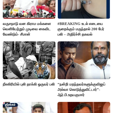
வருசநாடு வன கிராம மக்களை
#BREAKING உடல் எடையை
வெளியேற்றும் முடிவை கைவிட
குறைக்கும் மருந்தால் 200 பேர்
வேண்டும்- சீமான்
பலி – அதிர்ச்சி தகவல்
நீலகிரியில் புலி தாக்கி ஒருவர் பலி
“நன்றி மறந்தவர்களுக்குவிஜய்
அல்வா கொடுத்துவிட்டார்”-
ஆர்.பி.உதயகுமார்