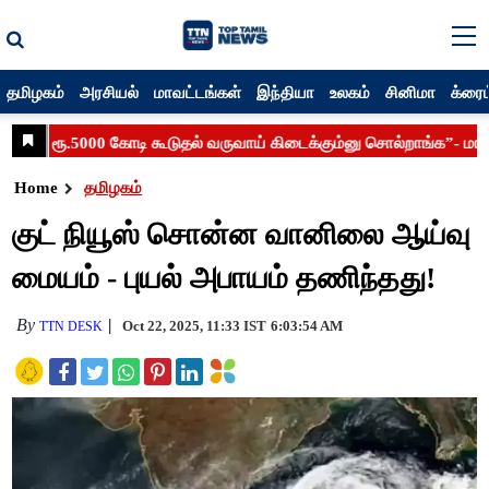
தமிழகம்
அரசியல்
மாவட்டங்கள்
இந்தியா
உலகம்
சினிமா
க்ரைம
Home
தமிழகம்
குட் நியூஸ் சொன்ன வானிலை ஆய்வு
மையம் - புயல் அபாயம் தணிந்தது!
By
Oct 22, 2025, 11:33 IST
6:03:54 AM
TTN DESK