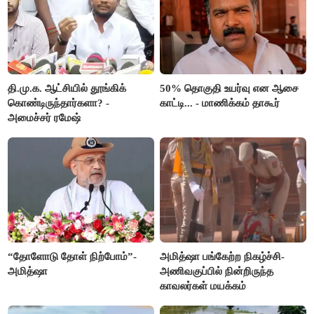
தி.மு.க. ஆட்சியில் தூங்கிக்
50% தொகுதி உயர்வு என ஆசை
கொண்டிருந்தார்களா? -
காட்டி... - மாணிக்கம் தாகூர்
அமைச்சர் ரமேஷ்
“தோளோடு தோள் நிற்போம்”-
அமித்ஷா பங்கேற்ற நிகழ்ச்சி-
அமித்ஷா
அணிவகுப்பில் நின்றிருந்த
காவலர்கள் மயக்கம்