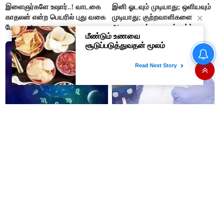
இளைஞர்களே உஷார்..! வாடகை
இனி ஓடவும் முடியாது; ஒளியவும்
காதலன் என்ற பெயரில் புது வகை
முடியாது; குற்றவாளிகளை
மோசடி..!
அடையாளம் காண ஸ்மார்ட்
கண்ணாடிகளை பயன்படுத்த
போலீசார் முடிவு..!
09-08-2026 - இன்றைய
நீரிழிவு நோய் படிப்படியாக குறைய
ராசிபலன்: இன்று காரிய தடை
உதவும் இந்த நீர்
நீங்கும். வாழ்க்கை வளம் பெறும்.
எதிரில் இருப்பவர்களை
எடைபோடுவது நல்லது..!