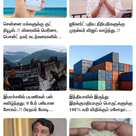
சென்னை மக்களுக்கு குட்
ஐகோர்ட் புதிய நீதிபதிகளுக்கு
நியூஸ்..!! விரைவில் மெரினா,
முதல்வர் விஜய் வாழ்த்து..!!
பெசன்ட் நகர் கடற்கரைகளில்
இலவச Wi-Fi வசதி..!!
இமாச்சலில் பயணிகள் பஸ்
இந்தியாவில் இருந்து
கவிழ்ந்தது; 8 பேர் பலியான
இறக்குமதியாகும் பொருட்களுக்கு
சோகம்..!! பிரதமர் மோடி
100% வரி விதிக்கும் மசோதா;
இரங்கல்..!!
அமெரிக்கா நிறைவேற்றம்..!!