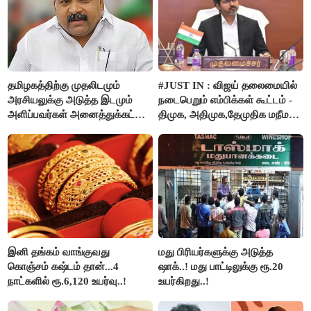
தமிழகத்திற்கு முதலிடமும்
#JUST IN : விஜய் தலைமையில்
அரசியலுக்கு அடுத்த இடமும்
நடைபெறும் எம்பிக்கள் கூட்டம் -
அளிப்பவர்கள் அனைத்துக்கட்சி
திமுக, அதிமுக,தேமுதிக மநீம
கூட்டத்தில் நிச்சயம்
புறக்கணிப்பு..!
பங்கேற்பார்கள் - மாணிக்கம்
தாகூர்..!!
இனி தங்கம் வாங்குவது
மது பிரியர்களுக்கு அடுத்த
கொஞ்சம் கஷ்டம் தான்...4
ஷாக்..! மது பாட்டிலுக்கு ரூ.20
நாட்களில் ரூ.6,120 உயர்வு..!
உயர்கிறது..!