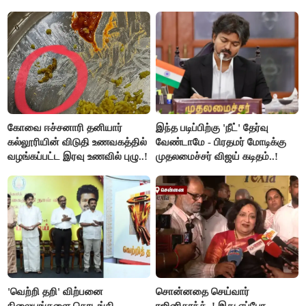
விளக்கம்..!
கோவை ஈச்சனாரி தனியார்
இந்த படிப்பிற்கு 'நீட்' தேர்வு
கல்லூரியின் விடுதி உணவகத்தில்
வேண்டாமே - பிரதமர் மோடிக்கு
வழங்கப்பட்ட இரவு உணவில் புழு..!
முதலமைச்சர் விஜய் கடிதம்..!
'வெற்றி தறி' விற்பனை
சொன்னதை செய்வார்
நிலையங்களை தொடங்கி
ரஜினிகாந்த்..! இது எப்போ