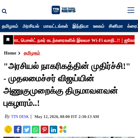
தமிழகம்
அரசியல்
மாவட்டங்கள்
இந்தியா
உலகம்
சினிமா
க்ரைம
Home
தமிழகம்
"அரசியல் நாகரிகத்தின் முதிர்ச்சி!"
- முதலமைச்சர் விஜய்யின்
அணுகுமுறைக்கு திருமாவளவன்
புகழாரம்..!
By
May 12, 2026, 08:00 IST
2:30:13 AM
TTN DESK