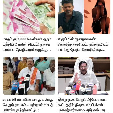
மாதம் ரூ.3,000 பென்ஷன் தரும்
விஜய்யின் 'ஜனநாயகன்'
மத்திய அரசின் திட்டம்! நாகை
கொடுத்த தைரியம்: தந்தையிடம்
மாவட்ட தொழிலாளர்களுக்கு
தனக்கு நேர்ந்த கொடூரத்தை
ஆட்சியர் வெளியிட்ட சூப்பர்
கூறிய சிறுமி!
செய்தி!
உதயநிதி ஸ்டாலின் கைது என்பது
இன்று நடைபெறும் ஆலோசனை
வெறும் நாடகம் - அர்ஜுன் சம்பத்
கூட்டத்தில் திமுக எம்.பி.க்கள்
பகிரங்க குற்றச்சாட்டு..!
பங்கேற்பார்களா?- ஆர்.எஸ்.பாரதி