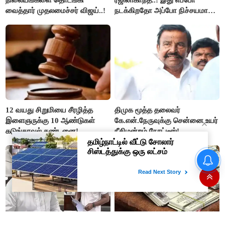
வைத்தார் முதலமைச்சர் விஜய்..!
நடக்கிறதோ அப்போ நிச்சயமாக
ரஜினி ₹1 கோடி தருவார் - லதா
ரஜினிகாந்த்..!
12 வயது சிறுமியை சீரழித்த
திமுக மூத்த தலைவர்
இளைஞருக்கு 10 ஆண்டுகள்
கே.என்.நேருவுக்கு சென்னை உயர்
கடுங்காவல் தண்டனை!
நீதிமன்றம் நோட்டீஸ்!
இமாச்சலில் பயணிகள் பஸ்
கவிழ்ந்தது; 8 பேர் பலியான
சோகம்..!! பிரதமர் மோடி
இரங்கல்..!!