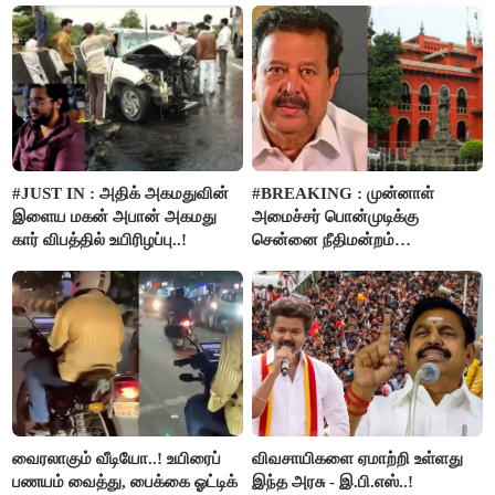
#JUST IN : அதிக் அகமதுவின்
#BREAKING : முன்னாள்
இளைய மகன் அபான் அகமது
அமைச்சர் பொன்முடிக்கு
கார் விபத்தில் உயிரிழப்பு..!
சென்னை நீதிமன்றம்
பிடிவாரண்ட்..!
வைரலாகும் வீடியோ..! உயிரைப்
விவசாயிகளை ஏமாற்றி உள்ளது
பணயம் வைத்து, பைக்கை ஓட்டிக்
இந்த அரசு - இ.பி.எஸ்..!