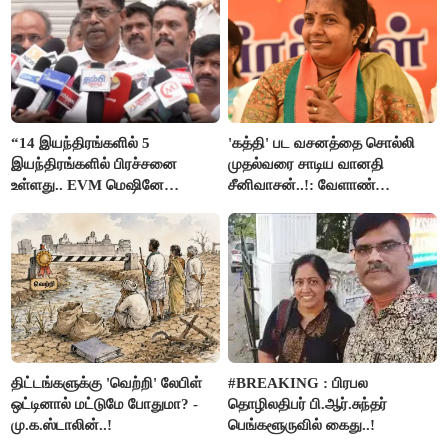
“14 இயந்திரங்களில் 5
'கத்தி' பட வசனத்தை சொல்லி
இயந்திரங்களில் பிரச்சனை
முதல்வரை சாடிய வானதி
உள்ளது.. EVM மெஷினே
சீனிவாசன்..!: வேளாண்
பிரச்சனையா இருக்கு”- என்.ஆர்.
பட்ஜெட்டுக்கு பாஜக கடும்
இளங்கோ
எதிர்ப்பு!
திட்டங்களுக்கு 'வெற்றி' லேபிள்
#BREAKING : பிரபல
ஒட்டினால் மட்டுமே போதுமா? -
தொழிலதிபர் பி.ஆர்.சுந்தர்
மு.க.ஸ்டாலின்..!
பெங்களூருவில் கைது..!