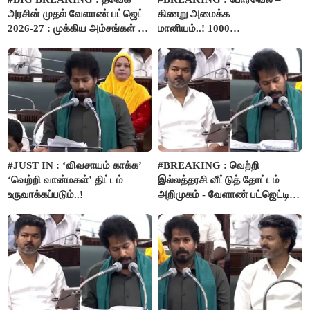
அரசின் முதல் வேளாண் பட்ஜெட்
கிணறு அமைக்க
2026-27 : முக்கிய அம்சங்கள் ஓர்
மானியம்..! 1000
பார்வை..!
விவசாயிகளுக்கு மானியத்தில்
பம்புசெட் வழங்கப்படும்..!
#JUST IN : ‘விவசாயம் காக்க’
#BREAKING : வெற்றி
‘வெற்றி வான்மகள்’ திட்டம்
இல்லத்தரசி வீட்டுத் தோட்டம்
உருவாக்கப்படும்..!
அறிமுகம் - வேளாண் பட்ஜெட்டில்
அறிவிப்பு..!