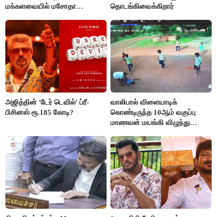
மக்களவையில் மசோதா
தொடங்கிவைக்கிறார்
நிறைவேற்றம்!
அஜித்தின் 'டேர் டெவில்' ப்ரீ-
வாலிபால் விளையாடிக்
பிசினஸ் ரூ.185 கோடி?
கொண்டிருந்த 10ஆம் வகுப்பு
மாணவன் மயங்கி விழுந்து
உயிரிழப்பு