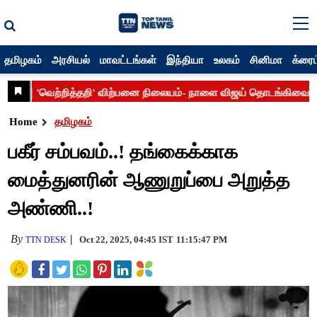
தமிழகம்
அரசியல்
மாவட்டங்கள்
இந்தியா
உலகம்
சினிமா
க்ரைம
Home
தமிழகம்
பகீர் சம்பவம்..! தங்கைக்காக
மைத்துனரின் ஆணுறுப்பை அறுத்த
அண்ணி..!
By
Oct 22, 2025, 04:45 IST
11:15:47 PM
TTN DESK