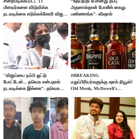
சிறைபிடிக்கப்பட்ட 11
“உதயநிதி பேசினது தப்பு
மீனவர்களை விடுவிக்க
அதனால்தான் போலீஸ் கைது
நடவடிக்கை எடுக்கக்கோரி விஜய்
பண்ணாங்க”- விஷால்
கடிதம்
"விஜய்யை நம்பி ஓட்டு
#BREAKING
போட்டேன்... தவெக என்பதால்
மதுப்பிரியர்களுக்கு ஷாக் நியூஸ்!
நடவடிக்கை இல்லை”- தவெக
Old Monk, McDowell's
நிர்வாகியால் பாதிக்கப்பட்ட பெண்
மதுபானங்களை விற்பனை செய்ய
கதறல்
FSSAI தடை