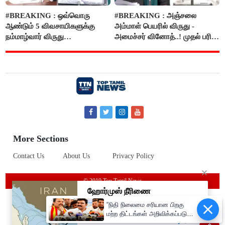
#BREAKING : ஒவ்வொரு
#BREAKING : அஞ்சலை
ஆண்டும் 5 விவசாயிகளுக்கு
அம்மாள் பெயரில் விருது -
நம்மாழ்வார் விருது
அமைச்சர் வினோத்..! முதல் பரிசு
வழங்கப்படும்..!
ரூ.2.50 லட்சம் வழங்கப்படும்..!
More Sections
Contact Us
About Us
Privacy Policy
© 2019 Top Tamil News
“நிதி நிலைமை சரியான பிறகு
மற்ற திட்டங்கள் அறிவிக்கப்படும்”-
அமைச்சர் நிர்மல்குமார் விளக்கம்