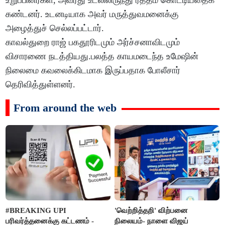
உறுப்பினர்கள், அவரது உடலிலிருந்து ரத்தம் கொட்டியதைக்
கண்டனர். உடனடியாக அவர் மருத்துவமனைக்கு
அழைத்துச் செல்லப்பட்டார்.
காவல்துறை ராஜ் பகதூரிடமும் அர்ச்சனாவிடமும்
விசாரணை நடத்தியது.பலத்த காயமடைந்த உமேஷின்
நிலைமை கவலைக்கிடமாக இருப்பதாக போலீசார்
தெரிவித்துள்ளனர்.
From around the web
#BREAKING UPI
'வெற்றித்தறி' விற்பனை
பரிவர்த்தனைக்கு கட்டணம் -
நிலையம்- நாளை விஜய்