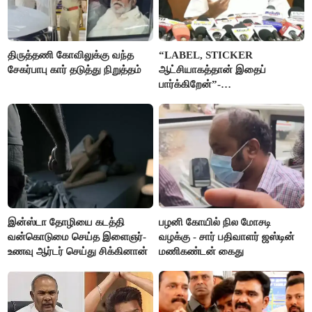
திருத்தணி கோவிலுக்கு வந்த
“LABEL, STICKER
சேகர்பாபு கார் தடுத்து நிறுத்தம்
ஆட்சியாகத்தான் இதைப்
பார்க்கிறேன்”-
எம்.ஆர்.கே.பன்னீர்செல்வம்
இன்ஸ்டா தோழியை கடத்தி
பழனி கோயில் நில மோசடி
வன்கொடுமை செய்த இளைஞர்-
வழக்கு - சார் பதிவாளர் ஜஸ்டின்
உணவு ஆர்டர் செய்து சிக்கினான்
மணிகண்டன் கைது