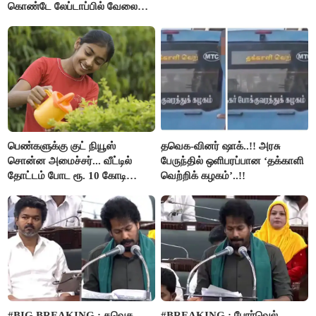
கொண்டே லேப்டாப்பில் வேலை
பார்த்த நபர்..!
பெண்களுக்கு குட் நியூஸ்
தவெக-வினர் ஷாக்..!! அரசு
சொன்ன அமைச்சர்... வீட்டில்
பேருந்தில் ஒளிபரப்பான ‘தக்காளி
தோட்டம் போட ரூ. 10 கோடி
வெற்றிக் கழகம்’..!!
நிதி..!
#BIG BREAKING : தவெக
#BREAKING : போர்வெல் –