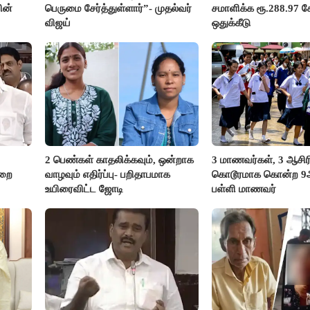
ின்
பெருமை சேர்த்துள்ளார்”- முதல்வர்
சமாளிக்க ரூ.288.97 க
விஜய்
ஒதுக்கீடு
2 பெண்கள் காதலிக்கவும், ஒன்றாக
3 மாணவர்கள், 3 ஆசி
ுறை
வாழவும் எதிர்ப்பு- பறிதாபமாக
கொடூரமாக கொன்ற 9ஆம
உயிரைவிட்ட ஜோடி
பள்ளி மாணவர்