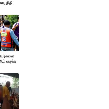
ோடி நிதி
ரியர்களை
் வகுப்பு