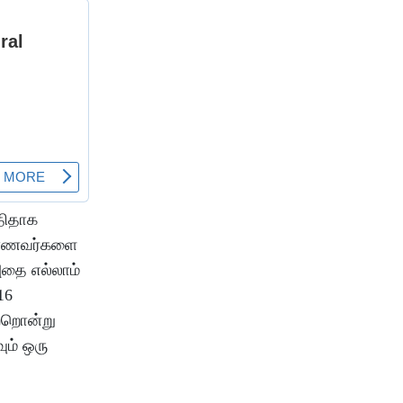
திதாக
க மாணவர்களை
அதை எல்லாம்
16
ற்றொன்று
ும் ஒரு