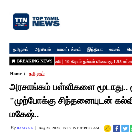
தமிழகம்
அரசியல்
மாவட்டங்கள்
இந்தியா
உலகம்
சி
Home
தமிழகம்
அரசாங்கம் பள்ளிகளை மூடாது..
"முற்போக்கு சிந்தனையுடன் கல்
மகேஷ்..
By
Aug 25, 2025, 15:09 IST
9:39:52 AM
RAMYA K