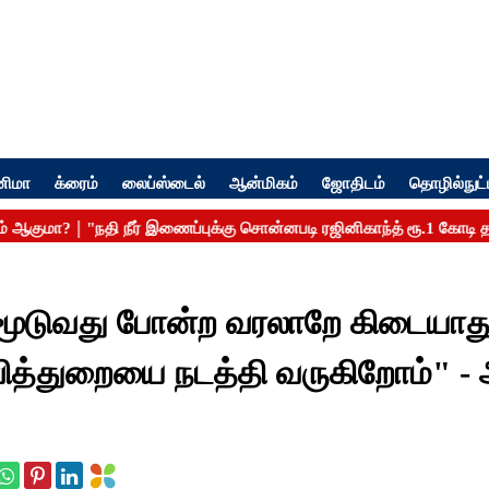
னிமா
க்ரைம்
லைப்ஸ்டைல்
ஆன்மிகம்
ஜோதிடம்
தொழில்நுட்
 மூடுவது போன்ற வரலாறே கிடையாது
வித்துறையை நடத்தி வருகிறோம்" - 