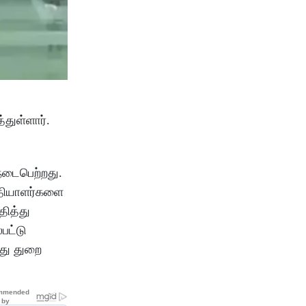
்துள்ளார்.
நடைபெற்றது.
்தியாளர்களை
தித்து
பட்டு
்து துறை