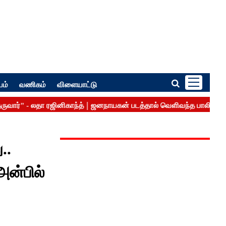
பம்
வணிகம்
விளையாட்டு
..
அன்பில்