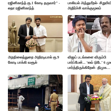
ரஜினிகாந்த் ரூ.1 கோடி தருவார்" -
பாலியல் அத்துமீறல்- சிறுமிய
லதா ரஜினிகாந்த்
அதிர்ச்சி வாக்குமூலம்
அறநிலைத்துறை அதிரடியால் ரூ.9
விஜய் படங்களை விரும்பி
கோடி பாக்கி வசூல்
பார்ப்பேன்... ‘லவ் டுடே’ 6 ம
பார்த்திருக்கிறேன்- திமுக
எம்.எல்.ஏ.நெகிழ்ச்சி