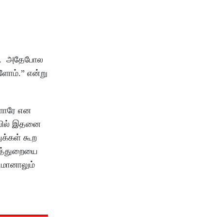
றது. அதேபோல
ளோம்.” என்று
்ளாரே என
தியில் இதனை
ுக்கள் கூற
வித்துறையை
ுமானாலும்