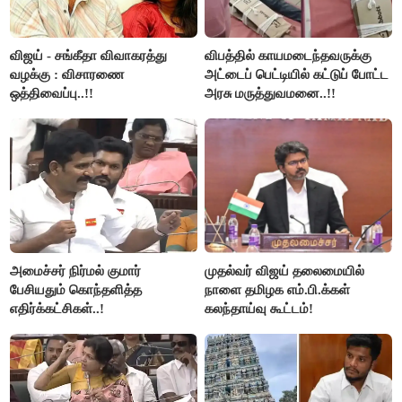
விஜய் - சங்கீதா விவாகரத்து
விபத்தில் காயமடைந்தவருக்கு
வழக்கு : விசாரணை
அட்டைப் பெட்டியில் கட்டுப் போட்ட
ஒத்திவைப்பு..!!
அரசு மருத்துவமனை..!!
அமைச்சர் நிர்மல் குமார்
முதல்வர் விஜய் தலைமையில்
பேசியதும் கொந்தளித்த
நாளை தமிழக எம்.பி.க்கள்
எதிர்க்கட்சிகள்..!
கலந்தாய்வு கூட்டம்!