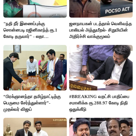
"நதி நீர் இணைப்புக்கு
ஜனநாயகன் படத்தால் வெளிவந்த
சொன்னபடி ரஜினிகாந்த் ரூ.1
பாலியல் அத்துமீறல்- சிறுமியின்
கோடி தருவார்" - லதா
அதிர்ச்சி வாக்குமூலம்
ரஜினிகாந்த்
“பிரக்ஞானந்தா தமிழ்நாட்டிற்கு
#BREAKING வறட்சி பாதிப்பை
பெருமை சேர்த்துள்ளார்”-
சமாளிக்க ரூ.288.97 கோடி நிதி
முதல்வர் விஜய்
ஒதுக்கீடு