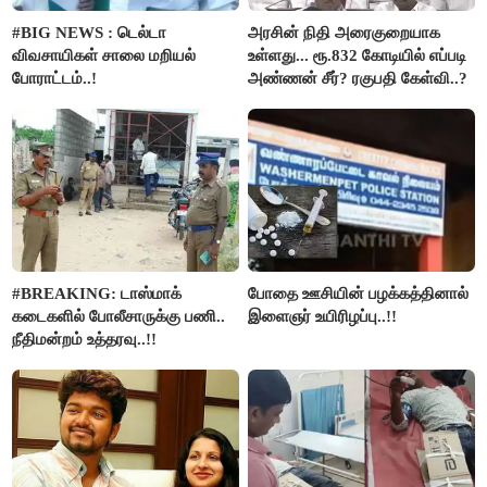
#BIG NEWS : டெல்டா
அரசின் நிதி அரைகுறையாக
விவசாயிகள் சாலை மறியல்
உள்ளது... ரூ.832 கோடியில் எப்படி
போராட்டம்..!
அண்ணன் சீர்? ரகுபதி கேள்வி..?
#BREAKING: டாஸ்மாக்
போதை ஊசியின் பழக்கத்தினால்
கடைகளில் போலீசாருக்கு பணி..
இளைஞர் உயிரிழப்பு..!!
நீதிமன்றம் உத்தரவு..!!