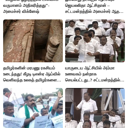
வருமானம் அதிகரித்தது”-
ஜெயலலிதா ஆட்சிதான் –
அமைச்சர் விக்னேஷ்
சட்டமன்றத்தில் அமைச்சர் ஆதவ்
அர்ஜுனா அதிரடி பேச்சு!
தமிழர்களின் மரபணு ரகசியம்
யாருடைய ஆட்சியில் அம்மா
உடைந்தது! கீழடி டிஎன்ஏ ஆய்வில்
உணவகம் நன்றாக
வெளிவந்த உலகத் தமிழர்களை
செயல்பட்டது..? சட்டமன்றத்தில்
மெய்சிலிர்க்க வைக்கும் உண்மை!
நடந்த காரசார விவாதம்..!