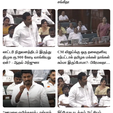
சங்கீதா
லாட்டரி நிறுவனத்திடம் இருந்து
CM விஜய்க்கு ஒரு தலைகுனிவு
திமுக ரூ.900 கோடி வாங்கியது
ஏற்பட்டால் தமிழக மக்கள் நாங்கள்
ஏன்? - ஆதவ் அர்ஜுனா
சும்மா இருப்போமா?- பிரேமலதா
விஜயகாந்த்
“ஊழலை ஒழித்ததால் டாஸ்மாக்
இப்போது நடக்கும் ஆட்சியும்