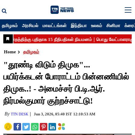
தமிழகம்
அரசியல்
மாவட்டங்கள்
இந்தியா
உலகம்
சினிமா
க்ரைம
Home
தமிழகம்
"தூண்டி விடும் திமுக"...
பயிர்க்கடன் போராட்டம் பின்னணியில்
திமுக..! - அமைச்சர் பி.டி.ஆர்.
நிர்மல்குமார் குற்றச்சாட்டு!
By
Jun 3, 2026, 05:40 IST
12:10:53 AM
TTN DESK