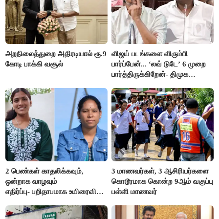
அறநிலைத்துறை அதிரடியால் ரூ.9
விஜய் படங்களை விரும்பி
கோடி பாக்கி வசூல்
பார்ப்பேன்... ‘லவ் டுடே’ 6 முறை
பார்த்திருக்கிறேன்- திமுக
எம்.எல்.ஏ.நெகிழ்ச்சி
2 பெண்கள் காதலிக்கவும்,
3 மாணவர்கள், 3 ஆசிரியர்களை
ஒன்றாக வாழவும்
கொடூரமாக கொன்ற 9ஆம் வகுப்பு
எதிர்ப்பு- பறிதாபமாக உயிரைவிட்ட
பள்ளி மாணவர்
ஜோடி