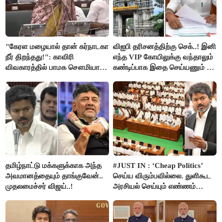
"கேரள மழையால் தான் கர்நாடகா
விஐபி தரிசனத்திற்கு செக்..! இனி
நீர் திறந்தது!": காவிரி
எந்த VIP கோயிலுக்கு வந்தாலும்
விவகாரத்தில் பாமக சௌமியா
கண்டிப்பாக இதை செய்யணும் -
அன்புமணி சாடல்!
அமைச்சர் ரமேஷ்..!
தமிழ்நாட்டு மக்களுக்காக அந்த
#JUST IN : ‘Cheap Politics’
அவமானத்தையும் தாங்குவேன்..
செய்ய விரும்பவில்லை. துளிகூட
முதலமைச்சர் விஜய்..!
அரசியல் செய்யும் எண்ணம்
இல்லை - உதயநிதிக்கு முதல்வர்
விஜய் பதில்!