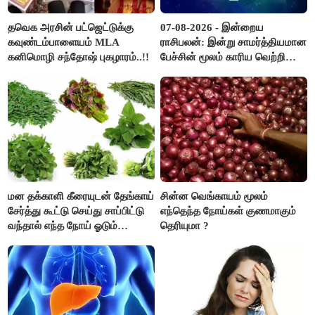
தவெக அரசின் பட்ஜெட்டுக்கு
07-08-2026 - இன்றைய
கவுண்டம்பாளையம் MLA
ராசிபலன்: இன்று சாமர்த்தியமான
கனிமொழி சந்தோஷ் புகழாரம்..!!
பேச்சின் மூலம் காரிய வெற்றி
உண்டாகும். அடுத்தவரை நம்பி
பொறுப்புகளை ஒப்படைப்பதில்
கவனம் தேவை..!
மன தக்காளி கீரையுடன் தேங்காய்
சின்ன வெங்காயம் மூலம்
சேர்த்து கூட்டு செய்து சாப்பிட்டு
எந்தெந்த நோய்கள் குணமாகும்
வந்தால் எந்த நோய் ஓடும்
தெரியுமா ?
தெரியுமா ?