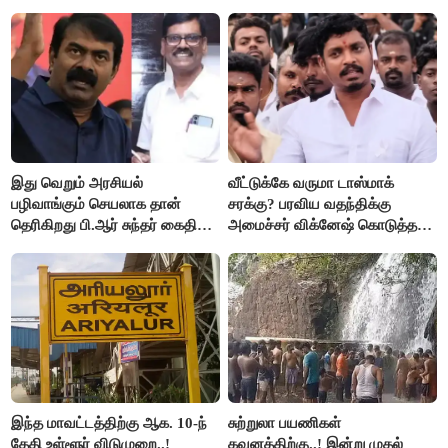
இது வெறும் அரசியல்
வீட்டுக்கே வருமா டாஸ்மாக்
பழிவாங்கும் செயலாக தான்
சரக்கு? பரவிய வதந்திக்கு
தெரிகிறது பி.ஆர் சுந்தர் கைதிற்கு
அமைச்சர் விக்னேஷ் கொடுத்த
சீமான் கடும் கண்டனம்..!
விளக்கம்!
இந்த மாவட்டத்திற்கு ஆக. 10-ந்
சுற்றுலா பயணிகள்
தேதி உள்ளூர் விடுமுறை..!
கவனத்திற்கு..! இன்று முதல்