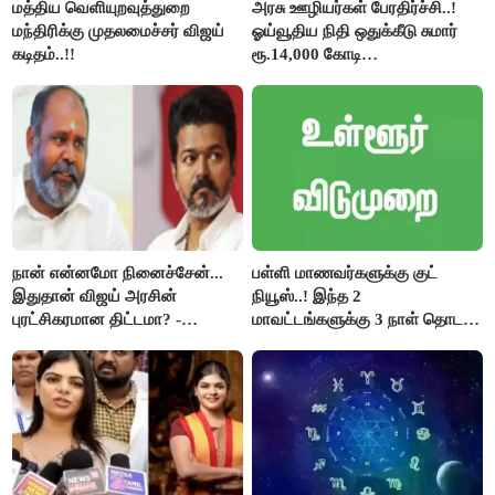
மத்திய வெளியுறவுத்துறை
அரசு ஊழியர்கள் பேரதிர்ச்சி..!
மந்திரிக்கு முதலமைச்சர் விஜய்
ஓய்வூதிய நிதி ஒதுக்கீடு சுமார்
கடிதம்..!!
ரூ.14,000 கோடி
குறைக்கப்பட்டுள்ளது..!
நான் என்னமோ நினைச்சேன்...
பள்ளி மாணவர்களுக்கு குட்
இதுதான் விஜய் அரசின்
நியூஸ்..! இந்த 2
புரட்சிகரமான திட்டமா? -
மாவட்டங்களுக்கு 3 நாள் தொடர்
ஆர்.பி.உதயகுமார்..!
விடுமுறை..!