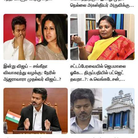
நெல்லை அகஸ்தியர் அருவிக்கு
செல்ல தடை..!
இன்று விஜய் – சங்கீதா
சட்டப்பேரவையில் ஜெபமாலை
விவாகரத்து வழக்கு: நேரில்
ஓகே... திருப்பதியில் பட்ஜெட்
ஆஜராவாரா முதல்வர் விஜய்..?
தவறா..?: சு.வெங்கடேசன்,
திருமாவளவனுக்கு தமிழிசை
கேள்வி..!