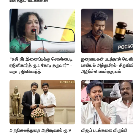
உலர்த்தும் வடக்கன்ஸ்
"நதி நீர் இணைப்புக்கு சொன்னபடி
ஜனநாயகன் படத்தால் வெளி
ரஜினிகாந்த் ரூ.1 கோடி தருவார்" -
பாலியல் அத்துமீறல்- சிறுமிய
லதா ரஜினிகாந்த்
அதிர்ச்சி வாக்குமூலம்
அறநிலைத்துறை அதிரடியால் ரூ.9
விஜய் படங்களை விரும்பி