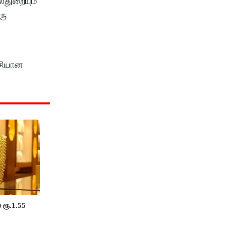
்துறையும்
ரு
்சியான
 ரூ.1.55