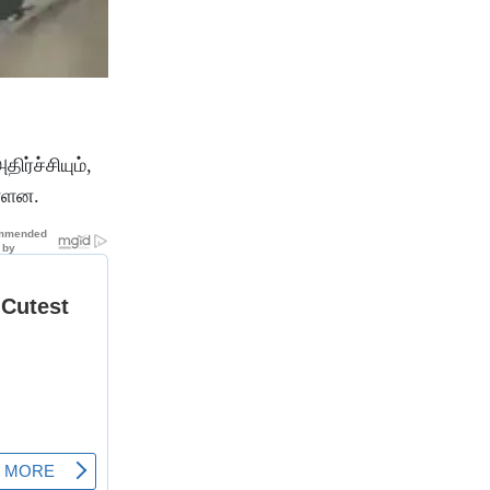
ர்ச்சியும்,
ள்ளன.