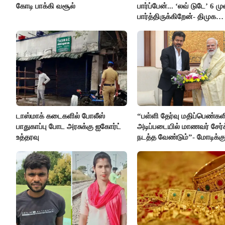
கோடி பாக்கி வசூல்
பார்ப்பேன்... ‘லவ் டுடே’ 6 ம
பார்த்திருக்கிறேன்- திமுக
எம்.எல்.ஏ.நெகிழ்ச்சி
டாஸ்மாக் கடைகளில் போலீஸ்
“பள்ளி தேர்வு மதிப்பெண்கள
பாதுகாப்பு போட அரசுக்கு ஐகோர்ட்
அடிப்படையில் மாணவர் சேர்
உத்தரவு
நடத்த வேண்டும்”- மோடிக்கு
கடிதம்