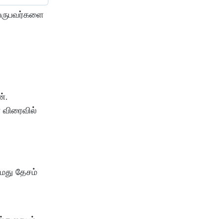
 வருபவர்களை
்.
 விரைவில்
நமது தேசம்