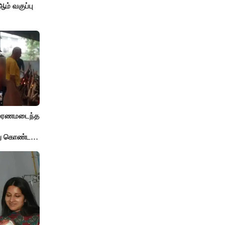
் வகுப்பு
் மரணமடைந்த
்து கொண்ட