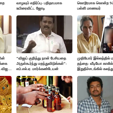
ுறை
வாழவும் எதிர்ப்பு- பறிதாபமாக
கொடூரமாக கொன்ற 9ஆம
உயிரைவிட்ட ஜோடி
பள்ளி மாணவர்
ின்
“விஜய் குறித்து நான் பேசியதை
முதியோர் இல்லத்தில
க்கை
அருள்கூர்ந்து மறந்துவிடுங்கள்”-
தந்தை- வீடியோ காலில்
 விஜய்
எம்.எல்.ஏ. மார்க்கண்டேயன்
இறுதிச்சடங்கில் கலந
மகள்கள்