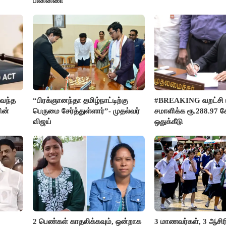
பின்னணி
வந்த
“பிரக்ஞானந்தா தமிழ்நாட்டிற்கு
#BREAKING வறட்சி 
ின்
பெருமை சேர்த்துள்ளார்”- முதல்வர்
சமாளிக்க ரூ.288.97 க
விஜய்
ஒதுக்கீடு
2 பெண்கள் காதலிக்கவும், ஒன்றாக
3 மாணவர்கள், 3 ஆசி