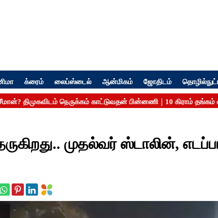
னிமா
க்ரைம்
லைப்ஸ்டைல்
ஆன்மிகம்
ஜோதிடம்
தொழில்நுட்
தருகிறது.. முதல்வர் ஸ்டாலின், எடப்ப