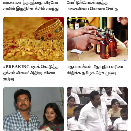
மரணமடைந்த தந்தை- வீடியோ
போட்டுக்கொண்டிருந்த
காலில் இறுதிச்சடங்கில் கலந்து
மனைவியை கொலை செய்த
கொண்ட மகள்கள்
கணவர்!
#BREAKING ஷாக் கொடுத்த
மதுபானங்கள் மீது புதிய வரியை
தங்கம் விலை! அதிரடி விலை
விதிக்க தமிழக அரசு முடிவு
உயர்வு