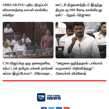
#BREAKING புதிய திருப்பம்!
லாட்டரி நிறுவனத்திடம் இருந்து
விவாகரத்தை வாபஸ் வாங்கிய
திமுக ரூ.900 கோடி வாங்கியது
சங்கீதா
ஏன்? - ஆதவ் அர்ஜுனா
CM விஜய்க்கு ஒரு தலைகுனிவு
“ஊழலை ஒழித்ததால் டாஸ்மாக்
ஏற்பட்டால் தமிழக மக்கள் நாங்கள்
வருமானம் அதிகரித்தது”-
சும்மா இருப்போமா?- பிரேமலதா
அமைச்சர் விக்னேஷ்
விஜயகாந்த்