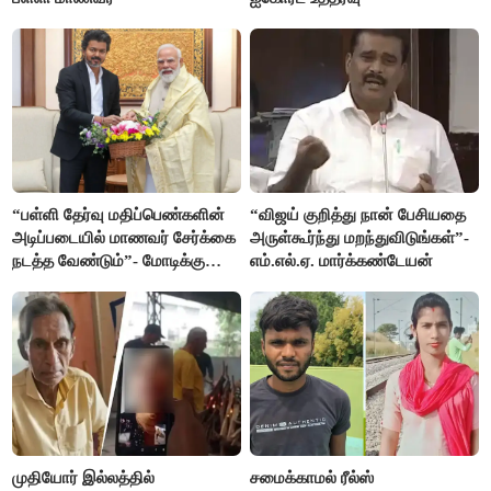
“பள்ளி தேர்வு மதிப்பெண்களின்
“விஜய் குறித்து நான் பேசியதை
அடிப்படையில் மாணவர் சேர்க்கை
அருள்கூர்ந்து மறந்துவிடுங்கள்”-
நடத்த வேண்டும்”- மோடிக்கு
எம்.எல்.ஏ. மார்க்கண்டேயன்
விஜய் கடிதம்
முதியோர் இல்லத்தில்
சமைக்காமல் ரீல்ஸ்