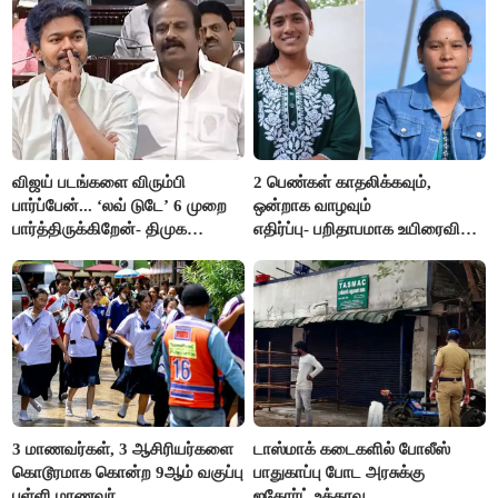
விஜய் படங்களை விரும்பி
2 பெண்கள் காதலிக்கவும்,
பார்ப்பேன்... ‘லவ் டுடே’ 6 முறை
ஒன்றாக வாழவும்
பார்த்திருக்கிறேன்- திமுக
எதிர்ப்பு- பறிதாபமாக உயிரைவிட்ட
எம்.எல்.ஏ.நெகிழ்ச்சி
ஜோடி
3 மாணவர்கள், 3 ஆசிரியர்களை
டாஸ்மாக் கடைகளில் போலீஸ்
கொடூரமாக கொன்ற 9ஆம் வகுப்பு
பாதுகாப்பு போட அரசுக்கு
பள்ளி மாணவர்
ஐகோர்ட் உத்தரவு