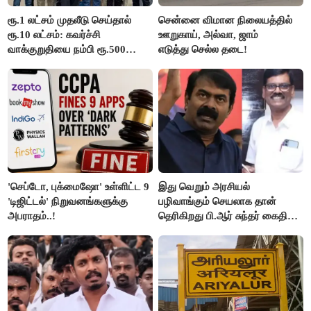
ரூ.1 லட்சம் முதலீடு செய்தால்
சென்னை விமான நிலையத்தில்
ரூ.10 லட்சம்: கவர்ச்சி
ஊறுகாய், அல்வா, ஜாம்
வாக்குறுதியை நம்பி ரூ.500
எடுத்து செல்ல தடை!
கோடியை இழந்த திருப்பூர்
மக்கள்!
'செப்டோ, புக்மைஷோ' உள்ளிட்ட 9
இது வெறும் அரசியல்
'டிஜிட்டல்' நிறுவனங்களுக்கு
பழிவாங்கும் செயலாக தான்
அபராதம்..!
தெரிகிறது பி.ஆர் சுந்தர் கைதிற்கு
சீமான் கடும் கண்டனம்..!