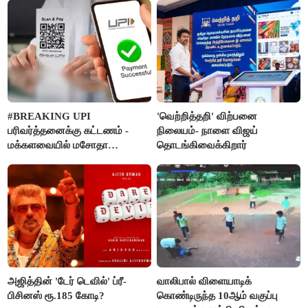
#BREAKING UPI
'வெற்றித்தறி' விற்பனை
பரிவர்த்தனைக்கு கட்டணம் -
நிலையம்- நாளை விஜய்
மக்களவையில் மசோதா
தொடங்கிவைக்கிறார்
நிறைவேற்றம்!
அஜித்தின் 'டேர் டெவில்' ப்ரீ-
வாலிபால் விளையாடிக்
பிசினஸ் ரூ.185 கோடி?
கொண்டிருந்த 10ஆம் வகுப்பு