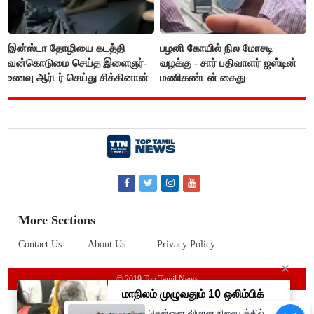
இன்ஸ்டா தோழியை கடத்தி
பழனி கோயில் நில மோசடி
வன்கொடுமை செய்த இளைஞர்-
வழக்கு - சார் பதிவாளர் ஜஸ்டின்
உணவு ஆர்டர் செய்து சிக்கினான்
மணிகண்டன் கைது
More Sections
Contact Us
About Us
Privacy Policy
© 2019 Top Tamil News
சென்னை விமான நிலையத்தில்