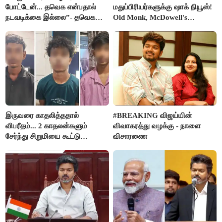
போட்டேன்... தவெக என்பதால்
மதுப்பிரியர்களுக்கு ஷாக் நியூஸ்!
நடவடிக்கை இல்லை”- தவெக
Old Monk, McDowell's
நிர்வாகியால் பாதிக்கப்பட்ட பெண்
மதுபானங்களை விற்பனை செய்ய
கதறல்
FSSAI தடை
இருவரை காதலித்ததால்
#BREAKING விஜய்யின்
விபரீதம்... 2 காதலன்களும்
விவாகரத்து வழக்கு - நாளை
சேர்ந்து சிறுமியை கூட்டு
விசாரணை
வன்கொடுமை செய்து கொலை
செய்த கொடூரம்