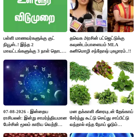
பள்ளி மாணவர்களுக்கு குட்
தவெக அரசின் பட்ஜெட்டுக்கு
நியூஸ்..! இந்த 2
கவுண்டம்பாளையம் MLA
மாவட்டங்களுக்கு 3 நாள் தொடர்
கனிமொழி சந்தோஷ் புகழாரம்..!!
விடுமுறை..!
07-08-2026 - இன்றைய
மன தக்காளி கீரையுடன் தேங்காய்
ராசிபலன்: இன்று சாமர்த்தியமான
சேர்த்து கூட்டு செய்து சாப்பிட்டு
பேச்சின் மூலம் காரிய வெற்றி
வந்தால் எந்த நோய் ஓடும்
உண்டாகும். அடுத்தவரை நம்பி
தெரியுமா ?