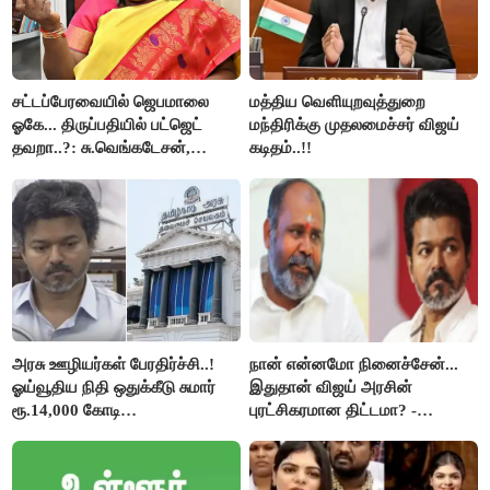
சட்டப்பேரவையில் ஜெபமாலை
மத்திய வெளியுறவுத்துறை
ஓகே... திருப்பதியில் பட்ஜெட்
மந்திரிக்கு முதலமைச்சர் விஜய்
தவறா..?: சு.வெங்கடேசன்,
கடிதம்..!!
திருமாவளவனுக்கு தமிழிசை
கேள்வி..!
அரசு ஊழியர்கள் பேரதிர்ச்சி..!
நான் என்னமோ நினைச்சேன்...
ஓய்வூதிய நிதி ஒதுக்கீடு சுமார்
இதுதான் விஜய் அரசின்
ரூ.14,000 கோடி
புரட்சிகரமான திட்டமா? -
குறைக்கப்பட்டுள்ளது..!
ஆர்.பி.உதயகுமார்..!