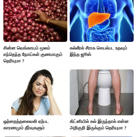
பொறுப்புகளை ஒப்படைப்பதில்
கவனம் தேவை..!
சின்ன வெங்காயம் மூலம்
கல்லீரல் சீராக செயல்பட உதவும்
எந்தெந்த நோய்கள் குணமாகும்
இந்த ஜூஸ்
தெரியுமா ?
ஒற்றைத்தலைவலி ஏற்பட
கிட்னியில் கல் இருந்தால் என்ன
காரணமும் தீர்வுகளும்
அறிகுறி இருக்கும் தெரியுமா ?