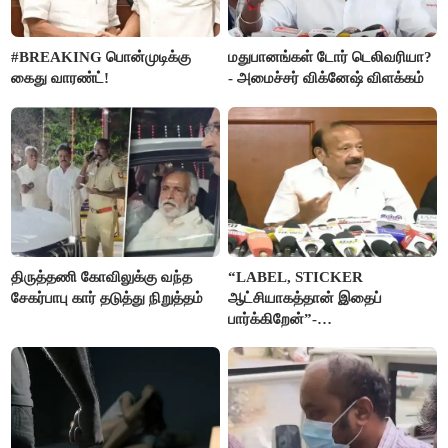
#BREAKING பொன்முடிக்கு
மதுபானங்கள் டோர் டெலிவரியா?
கைது வாரண்ட்!
- அமைச்சர் விக்னேஷ் விளக்கம்
திருத்தணி கோவிலுக்கு வந்த
“LABEL, STICKER
சேகர்பாபு கார் தடுத்து நிறுத்தம்
ஆட்சியாகத்தான் இதைப்
பார்க்கிறேன்”-
எம்.ஆர்.கே.பன்னீர்செல்வம்