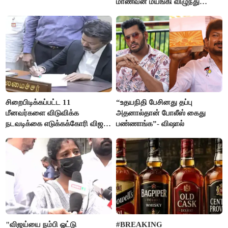
மாணவன் மயங்கி விழுந்து
உயிரிழப்பு
சிறைபிடிக்கப்பட்ட 11
“உதயநிதி பேசினது தப்பு
மீனவர்களை விடுவிக்க
அதனால்தான் போலீஸ் கைது
நடவடிக்கை எடுக்கக்கோரி விஜய்
பண்ணாங்க”- விஷால்
கடிதம்
"விஜய்யை நம்பி ஓட்டு
#BREAKING