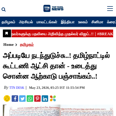
தமிழகம்
அரசியல்
மாவட்டங்கள்
இந்தியா
உலகம்
சினிமா
க்ரைம
Home
தமிழகம்
அப்படியே நடந்துடுச்சு..! தமிழ்நாட்டில்
கூட்டணி ஆட்சி தான் - உடைத்து
சொன்ன ஆற்காடு பஞ்சாங்கம்..!
By
May 23, 2026, 05:25 IST
11:55:54 PM
TTN DESK