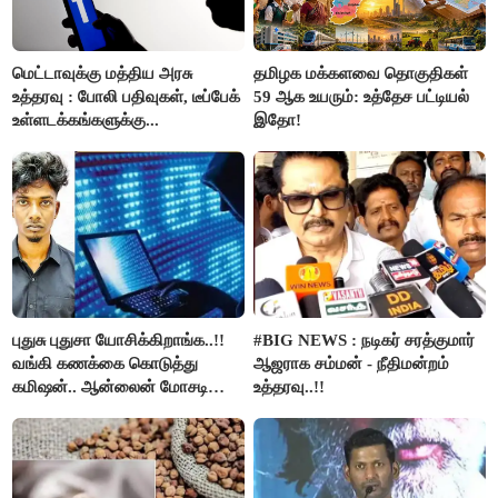
மெட்டாவுக்கு மத்திய அரசு
தமிழக மக்களவை தொகுதிகள்
உத்தரவு : போலி பதிவுகள், டீப்பேக்
59 ஆக உயரும்: உத்தேச பட்டியல்
உள்ளடக்கங்களுக்கு...
இதோ!
புதுசு புதுசா யோசிக்கிறாங்க..!!
#BIG NEWS : நடிகர் சரத்குமார்
வங்கி கணக்கை கொடுத்து
ஆஜராக சம்மன் - நீதிமன்றம்
கமிஷன்.. ஆன்லைன் மோசடி
உத்தரவு..!!
கும்பலுக்கு உதவிய வாலிபர்
கைது..!!