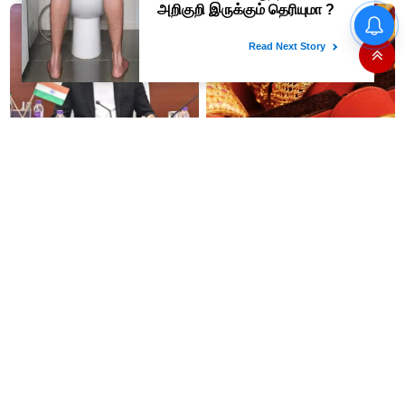
பங்கேற்பார்கள் - மாணிக்கம்
தமிழக மக்களவை தொகுதிகள்
59 ஆக உயரும்: உத்தேச பட்டியல்
தாகூர்..!!
இதோ!
#JUST IN : விஜய் தலைமையில்
இனி தங்கம் வாங்குவது
நடைபெறும் எம்பிக்கள் கூட்டம் -
கொஞ்சம் கஷ்டம் தான்...4
திமுக, அதிமுக,தேமுதிக மநீம
நாட்களில் ரூ.6,120 உயர்வு..!
புறக்கணிப்பு..!
மது பிரியர்களுக்கு அடுத்த
மாதம் ரூ.3,000 பென்ஷன் தரும்
ஷாக்..! மது பாட்டிலுக்கு ரூ.20
மத்திய அரசின் திட்டம்! நாகை