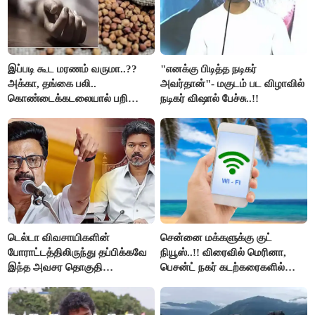
இப்படி கூட மரணம் வருமா..??
"எனக்கு பிடித்த நடிகர்
அக்கா, தங்கை பலி..
அவர்தான்"- மகுடம் பட விழாவில்
கொண்டைக்கடலையால் பறிபோன
நடிகர் விஷால் பேச்சு..!!
உயிர்கள்..!!
டெல்டா விவசாயிகளின்
சென்னை மக்களுக்கு குட்
போராட்டத்திலிருந்து தப்பிக்கவே
நியூஸ்..!! விரைவில் மெரினா,
இந்த அவசர தொகுதி
பெசன்ட் நகர் கடற்கரைகளில்
மறுவரையறை நாடகத்தை
இலவச Wi-Fi வசதி..!!
அரங்கேற்றுகிறார் முதலமைச்சர் -
திமுக ஐடி விங்..!!