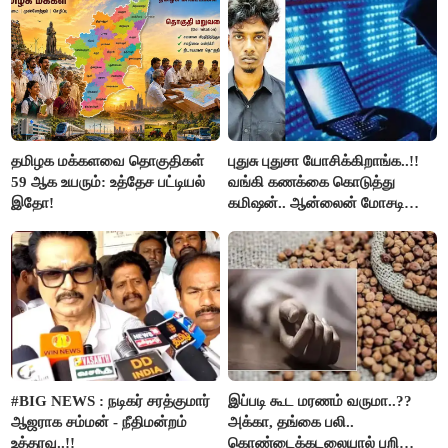
தமிழக மக்களவை தொகுதிகள்
புதுசு புதுசா யோசிக்கிறாங்க..!!
59 ஆக உயரும்: உத்தேச பட்டியல்
வங்கி கணக்கை கொடுத்து
இதோ!
கமிஷன்.. ஆன்லைன் மோசடி
கும்பலுக்கு உதவிய வாலிபர்
கைது..!!
#BIG NEWS : நடிகர் சரத்குமார்
இப்படி கூட மரணம் வருமா..??
ஆஜராக சம்மன் - நீதிமன்றம்
அக்கா, தங்கை பலி..
உத்தரவு..!!
கொண்டைக்கடலையால் பறிபோன