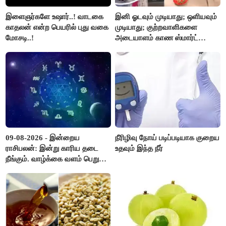
இளைஞர்களே உஷார்..! வாடகை
இனி ஓடவும் முடியாது; ஒளியவும்
காதலன் என்ற பெயரில் புது வகை
முடியாது; குற்றவாளிகளை
மோசடி..!
அடையாளம் காண ஸ்மார்ட்
கண்ணாடிகளை பயன்படுத்த
போலீசார் முடிவு..!
09-08-2026 - இன்றைய
நீரிழிவு நோய் படிப்படியாக குறைய
ராசிபலன்: இன்று காரிய தடை
உதவும் இந்த நீர்
நீங்கும். வாழ்க்கை வளம் பெறும்.
எதிரில் இருப்பவர்களை
எடைபோடுவது நல்லது..!