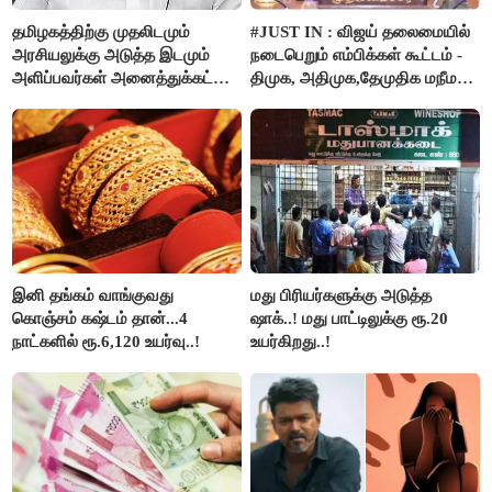
தமிழகத்திற்கு முதலிடமும்
#JUST IN : விஜய் தலைமையில்
அரசியலுக்கு அடுத்த இடமும்
நடைபெறும் எம்பிக்கள் கூட்டம் -
அளிப்பவர்கள் அனைத்துக்கட்சி
திமுக, அதிமுக,தேமுதிக மநீம
கூட்டத்தில் நிச்சயம்
புறக்கணிப்பு..!
பங்கேற்பார்கள் - மாணிக்கம்
தாகூர்..!!
இனி தங்கம் வாங்குவது
மது பிரியர்களுக்கு அடுத்த
கொஞ்சம் கஷ்டம் தான்...4
ஷாக்..! மது பாட்டிலுக்கு ரூ.20
நாட்களில் ரூ.6,120 உயர்வு..!
உயர்கிறது..!