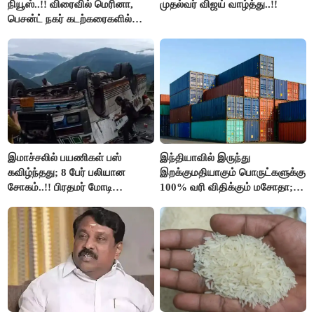
நியூஸ்..!! விரைவில் மெரினா,
முதல்வர் விஜய் வாழ்த்து..!!
பெசன்ட் நகர் கடற்கரைகளில்
இலவச Wi-Fi வசதி..!!
இமாச்சலில் பயணிகள் பஸ்
இந்தியாவில் இருந்து
கவிழ்ந்தது; 8 பேர் பலியான
இறக்குமதியாகும் பொருட்களுக்கு
சோகம்..!! பிரதமர் மோடி
100% வரி விதிக்கும் மசோதா;
இரங்கல்..!!
அமெரிக்கா நிறைவேற்றம்..!!