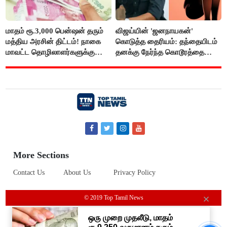
மாதம் ரூ.3,000 பென்ஷன் தரும்
விஜய்யின் 'ஜனநாயகன்'
மத்திய அரசின் திட்டம்! நாகை
கொடுத்த தைரியம்: தந்தையிடம்
மாவட்ட தொழிலாளர்களுக்கு
தனக்கு நேர்ந்த கொடூரத்தை
ஆட்சியர் வெளியிட்ட சூப்பர்
கூறிய சிறுமி!
செய்தி!
More Sections
Contact Us
About Us
Privacy Policy
© 2019 Top Tamil News