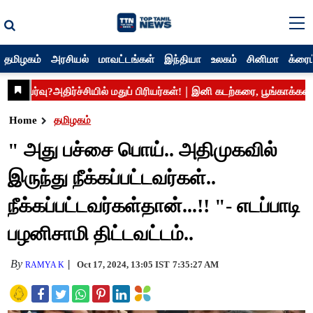
தமிழகம்
அரசியல்
மாவட்டங்கள்
இந்தியா
உலகம்
சினிமா
க்ரைம
Home
தமிழகம்
" அது பச்சை பொய்.. அதிமுகவில்
இருந்து நீக்கப்பட்டவர்கள்..
நீக்கப்பட்டவர்கள்தான்...!! "- எடப்பாடி
பழனிசாமி திட்டவட்டம்..
By
Oct 17, 2024, 13:05 IST
7:35:27 AM
RAMYA K