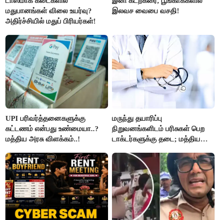
டாஸ்மாக் கடைகளில்
இனி கடற்கரை, பூங்காக்களில்
மதுபானங்கள் விலை உயர்வு?
இலவச வைபை வசதி!
அதிர்ச்சியில் மதுப் பிரியர்கள்!
UPI பரிவர்த்தனைகளுக்கு
மருந்து தயாரிப்பு
கட்டணம் என்பது உண்மையா..?
நிறுவனங்களிடம் பரிசுகள் பெற
மத்திய அரசு விளக்கம்..!
டாக்டர்களுக்கு தடை; மத்திய
அரசு உத்தரவு..!