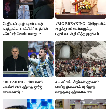
கேஜிஎஃப் புகழ் நடிகர் யாஷ்
#BIG BREAKING: அதிமுகவில்
நடித்துள்ள 'டாக்‌ஸிக்' படத்தின்
இருந்து வந்தவர்களுக்கு
டிரெய்லர் வெளியானது..!!
பதவியை அறிவித்த முதல்வர்
விஜய்..!!
#BREAKING : லியோனல்
4.5 லட்சம் பக்தர்கள் தரிசனம்
மெஸ்ஸியின் தந்தை ஜார்ஜ்
செய்த நிலையில் அமர்நாத்
காலமானார்..!!
யாத்திரை தற்காலிகமாக
நிறுத்தம்..!!