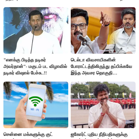
உயிர்கள்..!!
"எனக்கு பிடித்த நடிகர்
டெல்டா விவசாயிகளின்
அவர்தான்"- மகுடம் பட விழாவில்
போராட்டத்திலிருந்து தப்பிக்கவே
நடிகர் விஷால் பேச்சு..!!
இந்த அவசர தொகுதி
மறுவரையறை நாடகத்தை
அரங்கேற்றுகிறார் முதலமைச்சர் -
திமுக ஐடி விங்..!!
சென்னை மக்களுக்கு குட்
ஐகோர்ட் புதிய நீதிபதிகளுக்கு