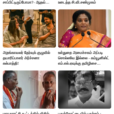
சாப்பிட்டிருப்போமா?- ஆதவ்
உடைத்த சி.வி.சண்முகம்
அர்ஜூனா
அறங்காவலர் தேர்வுக் குழுவில்
உள்துறை அமைச்சகம் அப்படி
தயாரிப்பாளர் அர்ச்சனா
சொல்லவே இல்லை - கம்யூனிஸ்ட்
கல்பாத்தி!
எம்.எல்.ஏவுக்கு தமிழிசை
கண்டனம்!
மாநகராட்சி கூட்டத்தில் விசில்
புதுக்கோட்டையில் பதற்றம் :