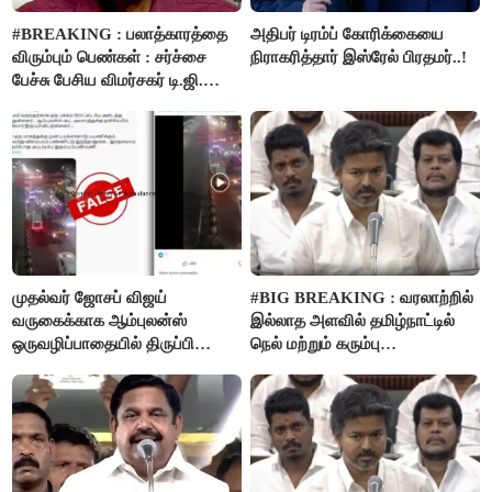
#BREAKING : பலாத்காரத்தை
அதிபர் டிரம்ப் கோரிக்கையை
விரும்பும் பெண்கள் : சர்ச்சை
நிராகரித்தார் இஸ்ரேல் பிரதமர்..!
பேச்சு பேசிய விமர்சகர் டி.ஜி.
மோகன்தாஸ் கைது..!
முதல்வர் ஜோசப் விஜய்
#BIG BREAKING : வரலாற்றில்
வருகைக்காக ஆம்புலன்ஸ்
இல்லாத அளவில் தமிழ்நாட்டில்
ஒருவழிப்பாதையில் திருப்பி
நெல் மற்றும் கரும்பு
விடப்பட்டதா? உண்மை இது
கொள்முதலுக்கான
தான்..!
ஊக்கத்தொகையை உயர்த்த
முடிவு - முதலமைச்சர் விஜய்
அறிவிப்பு..!