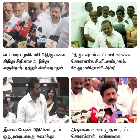
எடப்பாடி பழனிசாமி அதிமுகவை
“திமுகவுடன் கூட்டணி வைக்க
சிறிது சிறிதாக அழித்து
சொன்னதே சி.வி.சண்முகம்,
வருகிறார்- நத்தம் விஸ்வநாதன்
வேலுமணிதான்”-அக்ரி
கிருஷ்ணமூர்த்தி
இலவச ரேஷன் அரிசியை நாம்
திருமாவளவனை முதல்வராக்க
ஒருமுறையாவது சமைத்து
சொன்னேன் - உண்மையை