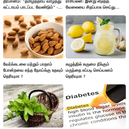
தீர்மானம்: "தமிழ்த்தாய் வாழ்த்து
ராசிபலன்: இன்று எடுத்த
கட்டாயம் பாடப்பட வேண்டும்" -
வேலையை சிறப்பாக செய்து
முதல்வர் விஜய் முன்மொழிகிறார்!
முடித்து நற்பெயர் பெறுவீர்கள்.
அதே நேரத்தில் கூடுதலாக
உழைக்க வேண்டி இருக்கும்..!
வேர்க்கடலை மற்றும் பாதாம்
கழுத்தில் கருமை நீக்கும்
போன்றவை எந்த நோய்க்கு உதவும்
மருந்தை எப்படி செய்யலாம்
தெரியுமா ?
தெரியுமா ?