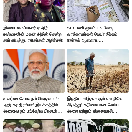
இசையமைப்பாளர் ஏ.ஆர்.
SIR பணி மூலம் 1.5 கோடி
ரஹ்மானின் மகன் அமீன் சென்ற
வாக்காளர்கள் பெயர் நீக்கம்:
கார் விபத்து: ரசிகர்கள் அதிர்ச்சி!
தேர்தல் ஆணைய
நடவடிக்கையால் பரபரப்பு!
மூவர்ண கொடி நம் பெருமை..!:
இந்தியாவிற்கு வரும் எல் நினோ
'ஹர் கர் திரங்கா' இயக்கத்தில்
ஆபத்து! கடுமையான வெப்ப
அனைவரும் பங்கேற்க பிரதமர்
அலை மற்றும் விலைவாசி
மோடி அழைப்பு!
உயர்வுக்கு தயாராகிறதா நாடு?