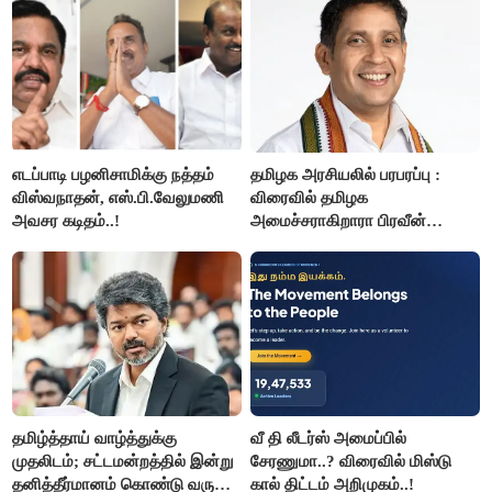
எடப்பாடி பழனிசாமிக்கு நத்தம்
தமிழக அரசியலில் பரபரப்பு :
விஸ்வநாதன், எஸ்.பி.வேலுமணி
விரைவில் தமிழக
அவசர கடிதம்..!
அமைச்சராகிறாரா பிரவீன்
சக்ரவர்த்தி..?
தமிழ்த்தாய் வாழ்த்துக்கு
வீ தி லீடர்ஸ் அமைப்பில்
முதலிடம்; சட்டமன்றத்தில் இன்று
சேரணுமா..? விரைவில் மிஸ்டு
தனித்தீர்மானம் கொண்டு வரும்
கால் திட்டம் அறிமுகம்..!