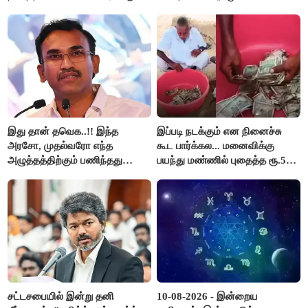
முதல் அமைச்சர் விஜய்.!!
இது தான் தவெக..!! இந்த
இப்படி நடக்கும் என நினைச்சு
அரசோ, முதல்வரோ எந்த
கூட பார்க்கல... மனைவிக்கு
அழுத்தத்திற்கும் பணிந்தது
பயந்து மண்ணில் புதைத்த ரூ.5
கிடையாது; அமைச்சர்
லட்சம்; கடைசியில் நடந்தது...
அருண்ராஜ்..!
சட்டசபையில் இன்று தனி
10-08-2026 - இன்றைய