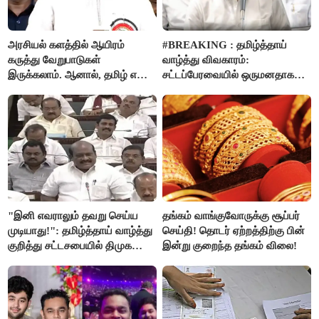
அரசியல் களத்தில் ஆயிரம்
#BREAKING : தமிழ்த்தாய்
கருத்து வேறுபாடுகள்
வாழ்த்து விவகாரம்:
இருக்கலாம். ஆனால், தமிழ் என்று
சட்டப்பேரவையில் ஒருமனதாக
வரும்போது நாம் அனைவரும்
நிறைவேற்றம்
தமிழர்கள் - எடப்பாடி பழனிசாமி..!
"இனி எவராலும் தவறு செய்ய
தங்கம் வாங்குவோருக்கு சூப்பர்
முடியாது!": தமிழ்த்தாய் வாழ்த்து
செய்தி! தொடர் ஏற்றத்திற்கு பின்
குறித்து சட்டசபையில் திமுக
இன்று குறைந்த தங்கம் விலை!
வைத்த அதிரடி கோரிக்கை!