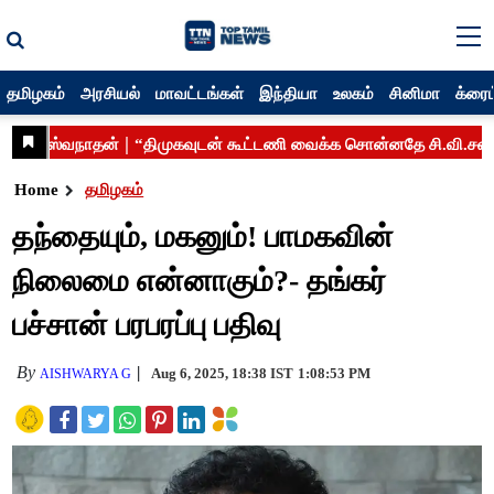
தமிழகம்
அரசியல்
மாவட்டங்கள்
இந்தியா
உலகம்
சினிமா
க்ரைம
Home
தமிழகம்
தந்தையும், மகனும்! பாமகவின்
நிலைமை என்னாகும்?- தங்கர்
பச்சான் பரபரப்பு பதிவு
By
Aug 6, 2025, 18:38 IST
1:08:53 PM
AISHWARYA G