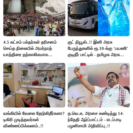
4.5 லட்சம் பக்தர்கள் தரிசனம்
குட் நியூஸ்..!! இனி அரசு
செய்த நிலையில் அமர்நாத்
பேருந்துகளில் ரூ.10-க்கு ‘பயணி’
யாத்திரை தற்காலிகமாக
குடிநீர் பாட்டில் - தமிழக அரசு
நிறுத்தம்..!!
அறிவிப்பு..!!
வங்கியில் வேலை தேடுகிறீர்களா?
த.வெ.க. அரசை கண்டித்து 14-
டிகிரி முடித்தவர்கள்
ந்தேதி ஆர்ப்பாட்டம் - எடப்பாடி
விண்ணப்பிக்கலாம்..!!
பழனிசாமி அறிவிப்பு..!!