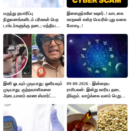
மருந்து தயாரிப்பு
இளைஞர்களே உஷார்..! வாடகை
நிறுவனங்களிடம் பரிசுகள் பெற
காதலன் என்ற பெயரில் புது வகை
டாக்டர்களுக்கு தடை; மத்திய
மோசடி..!
அரசு உத்தரவு..!
இனி ஓடவும் முடியாது; ஒளியவும்
09-08-2026 - இன்றைய
முடியாது; குற்றவாளிகளை
ராசிபலன்: இன்று காரிய தடை
அடையாளம் காண ஸ்மார்ட்
நீங்கும். வாழ்க்கை வளம் பெறும்.
கண்ணாடிகளை பயன்படுத்த
எதிரில் இருப்பவர்களை
போலீசார் முடிவு..!
எடைபோடுவது நல்லது..!