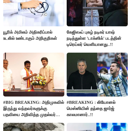
யூரிக் அமிலம் அதிகரிப்பால்
கேஜிஎஃப் புகழ் நடிகர் யாஷ்
உடலில் உண்டாகும் அறிகுறிகள்
நடித்துள்ள 'டாக்‌ஸிக்' படத்தின்
டிரெய்லர் வெளியானது..!!
#BIG BREAKING: அதிமுகவில்
#BREAKING : லியோனல்
இருந்து வந்தவர்களுக்கு
மெஸ்ஸியின் தந்தை ஜார்ஜ்
பதவியை அறிவித்த முதல்வர்
காலமானார்..!!
விஜய்..!!