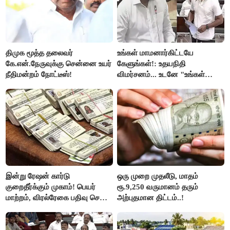
திமுக மூத்த தலைவர்
உங்கள் மாமனார்கிட்டயே
கே.என்.நேருவுக்கு சென்னை உயர்
கேளுங்கள்!: உதயநிதி
நீதிமன்றம் நோட்டீஸ்!
விமர்சனம்... உடனே "உங்கள்
அப்பாவிடம் கேளுங்கள்" என
ஆதவ் அர்ஜுனா பதிலடி!
இன்று ரேஷன் கார்டு
ஒரு முறை முதலீடு, மாதம்
குறைதீர்க்கும் முகாம்! பெயர்
ரூ.9,250 வருமானம் தரும்
மாற்றம், விரல்ரேகை பதிவு செய்ய
அற்புதமான திட்டம்..!
அரிய வாய்ப்பு!