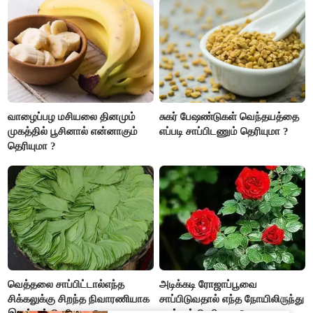
இருக்கும். ஆன்மீக எண்ணம்
அதிகரிக்கும்..!
வாழைப்பழ மசியலை தினமும்
சுகர் பேஷண்டுகள் வெந்தயத்தை
முகத்தில் பூசினால் என்னாகும்
எப்படி சாப்பிடணும் தெரியுமா ?
தெரியுமா ?
வெத்தலை சாப்பிட்டால்எந்த
அடிக்கடி ரோஜாப்பூவை
சிக்கலுக்கு சிறந்த நிவாரணியாக
சாப்பிடுவதால் எந்த நோயிலிருந்து