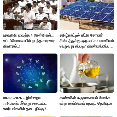
உதயநிதி வைத்த 4 கேள்விகள்...
தமிழ்நாட்டில் வீட்டு சோலார்
சட்டப்பேரவையில் நடந்த காரசார
சிஸ்டத்துக்கு ஒரு லட்சம் மானியம்
விவாதம்..!
பெறுவது எப்படி? விண்ணப்பிப்பது
எப்படி?
08-08-2026 - இன்றைய
கண்ணின் கருவளையம் போக்க
ராசிபலன்: இன்று தடைபட்ட
எந்த எண்ணெய் உதவும் தெரியுமா
காரியங்களில் தடை நீங்கும்.
?
பணவரத்து எதிர்பார்த்தபடி