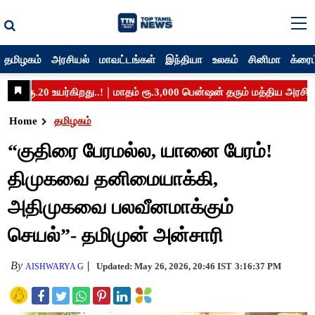
தமிழகம்
அரசியல்
மாவட்டங்கள்
இந்தியா
உலகம்
சினிமா
க்ரைம
Home
தமிழகம்
“குதிரை பேரமல்ல, யானை பேரம்!
திமுகவை தனிமையாக்கி,
அதிமுகவை பலவீனமாக்கும்
செயல்”- தமிமுன் அன்சாரி
By
Updated: May 26, 2026, 20:46 IST
3:16:37 PM
AISHWARYA G