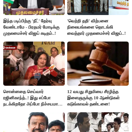
இந்த படிப்பிற்கு 'நீட்' தேர்வு
'வெற்றி தறி' விற்பனை
வேண்டாமே - பிரதமர் மோடிக்கு
நிலையங்களை தொடங்கி
முதலமைச்சர் விஜய் கடிதம்..!
வைத்தார் முதலமைச்சர் விஜய்..!
சொன்னதை செய்வார்
12 வயது சிறுமியை சீரழித்த
ரஜினிகாந்த்..! இது எப்போ
இளைஞருக்கு 10 ஆண்டுகள்
நடக்கிறதோ அப்போ நிச்சயமாக
கடுங்காவல் தண்டனை!
ரஜினி ₹1 கோடி தருவார் - லதா
ரஜினிகாந்த்..!