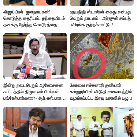
விஜய்யின் 'ஜனநாயகன்'
உதயநிதி ஸ்டாலின் கைது என்பது
கொடுத்த தைரியம்: தந்தையிடம்
வெறும் நாடகம் - அர்ஜுன் சம்பத்
தனக்கு நேர்ந்த கொடூரத்தை
பகிரங்க குற்றச்சாட்டு..!
கூறிய சிறுமி!
இன்று நடைபெறும் ஆலோசனை
கோவை ஈச்சனாரி தனியார்
கூட்டத்தில் திமுக எம்.பி.க்கள்
கல்லூரியின் விடுதி உணவகத்தில்
பங்கேற்பார்களா?- ஆர்.எஸ்.பாரதி
வழங்கப்பட்ட இரவு உணவில் புழு..!
விளக்கம்..!