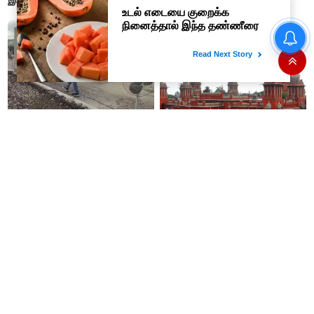
இருக்கும் தெரியுமா ?
காக்கும் தெரியுமா ?
உதயநிதி ஸ்டாலின் கைது என்பது
வெறும் நாடகம் - அர்ஜுன் சம்பத்
பகிரங்க குற்றச்சாட்டு..!
இப்படிலாமா யோசிப்பாங்க! டேபிள்
சென்னை உயர்நீதிமன்றத்திற்கு
ஃபேன்கள் வைத்து சாலையை
புதிதாக 15 நீதிபதிகள் நியமனம்
உலர்த்தும் வடக்கன்ஸ்
பொது வேட்பாளராகும் சீமான்?
10 கிராம் தங்கம் விலை ரூ.1.55