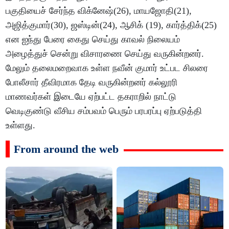
பகுதியைச் சேர்ந்த விக்னேஷ்(26), மாயஜோதி(21),
அஜித்குமார்(30), ஜஸ்டின்(24), ஆசிக் (19), கார்த்திக்(25)
என ஐந்து பேரை கைது செய்து காவல் நிலையம்
அழைத்துச் சென்று விசாரணை செய்து வருகின்றனர்.
மேலும் தலைமறைவாக உள்ள நவீன் குமார் உட்பட சிலரை
போலீசார் தீவிரமாக தேடி வருகின்றனர் கல்லூரி
மாணவர்கள் இடையே ஏற்பட்ட தகராறில் நாட்டு
வெடிகுண்டு வீசிய சம்பவம் பெரும் பரபரப்பு ஏற்படுத்தி
உள்ளது.
From around the web