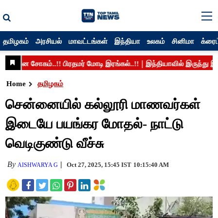
தமிழகம்
அரசியல்
மாவட்டங்கள்
இந்தியா
உலகம்
சினிமா
க்ரைம
Home
தமிழகம்
சென்னையில் கல்லூரி மாணவர்கள்
இடையே பயங்கர மோதல்- நாட்டு
வெடிகுண்டு வீச்சு
By
Oct 27, 2025, 15:45 IST
10:15:40 AM
AISHWARYA G