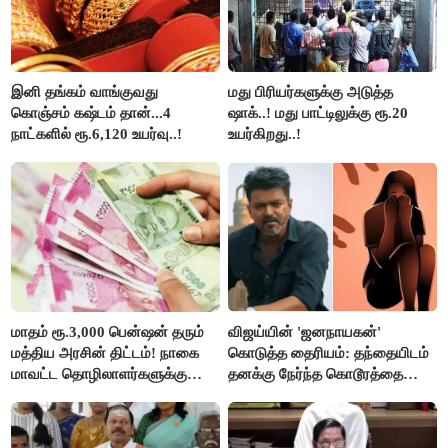
இனி தங்கம் வாங்குவது
மது பிரியர்களுக்கு அடுத்த
கொஞ்சம் கஷ்டம் தான்...4
ஷாக்..! மது பாட்டிலுக்கு ரூ.20
நாட்களில் ரூ.6,120 உயர்வு..!
உயர்கிறது..!
மாதம் ரூ.3,000 பென்ஷன் தரும்
விஜய்யின் 'ஜனநாயகன்'
மத்திய அரசின் திட்டம்! நாகை
கொடுத்த தைரியம்: தந்தையிடம்
மாவட்ட தொழிலாளர்களுக்கு
தனக்கு நேர்ந்த கொடூரத்தை
ஆட்சியர் வெளியிட்ட சூப்பர்
கூறிய சிறுமி!
செய்தி!