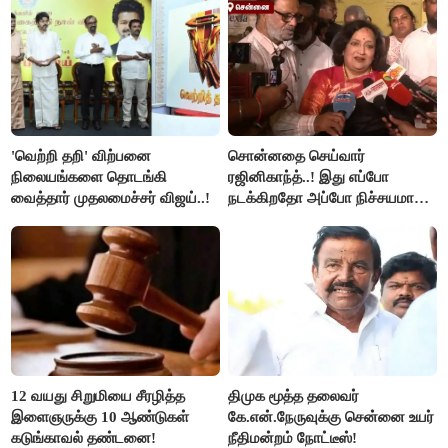
'வெற்றி தறி' விற்பனை
சொன்னதை செய்வார்
நிலையங்களை தொடங்கி
ரஜினிகாந்த்..! இது எப்போ
வைத்தார் முதலமைச்சர் விஜய்..!
நடக்கிறதோ அப்போ நிச்சயமாக
ரஜினி ₹1 கோடி தருவார் - லதா
ரஜினிகாந்த்..!
12 வயது சிறுமியை சீரழித்த
திமுக மூத்த தலைவர்
இளைஞருக்கு 10 ஆண்டுகள்
கே.என்.நேருவுக்கு சென்னை உயர்
கடுங்காவல் தண்டனை!
நீதிமன்றம் நோட்டீஸ்!