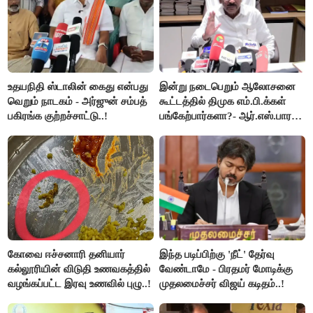
உதயநிதி ஸ்டாலின் கைது என்பது
இன்று நடைபெறும் ஆலோசனை
வெறும் நாடகம் - அர்ஜுன் சம்பத்
கூட்டத்தில் திமுக எம்.பி.க்கள்
பகிரங்க குற்றச்சாட்டு..!
பங்கேற்பார்களா?- ஆர்.எஸ்.பாரதி
விளக்கம்..!
கோவை ஈச்சனாரி தனியார்
இந்த படிப்பிற்கு 'நீட்' தேர்வு
கல்லூரியின் விடுதி உணவகத்தில்
வேண்டாமே - பிரதமர் மோடிக்கு
வழங்கப்பட்ட இரவு உணவில் புழு..!
முதலமைச்சர் விஜய் கடிதம்..!