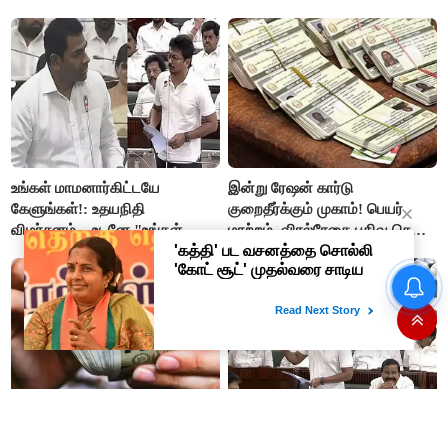
உங்கள் மாமனார்கிட்டயே
இன்று ரேஷன் கார்டு
கேளுங்கள்!: உதயநிதி
குறைதீர்க்கும் முகாம்! பெயர்
விமர்சனம்... உடனே "உங்கள்
மாற்றம், விரல்ரேகை பதிவு செய்ய
அப்பாவிடம் கேளுங்கள்" என
அரிய வாய்ப்பு!
ஆதவ் அர்ஜுனா பதிலடி!
மீண்டும் மீண்டுமா..?
தமிழகத்தில் அதிகரிக்கும் அரிசி
விலை..!
ஒரு முறை முதலீடு, மாதம்
உதயநிதி வைத்த 4 கேள்விகள்...